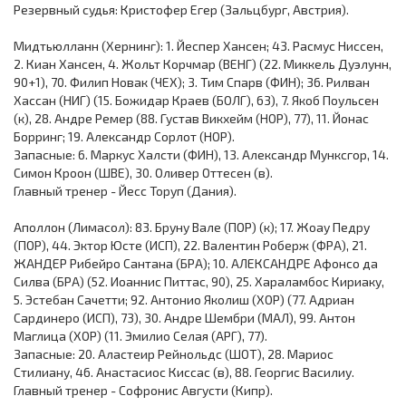
Резервный судья: Кристофер Егер (Зальцбург, Австрия).
Мидтьюлланн (Хернинг): 1. Йеспер Хансен; 43. Расмус Ниссен,
2. Киан Хансен, 4. Жольт Корчмар (ВЕНГ) (22. Миккель Дуэлунн,
90+1), 70. Филип Новак (ЧЕХ); 3. Тим Спарв (ФИН); 36. Рилван
Хассан (НИГ) (15. Божидар Краев (БОЛГ), 63), 7. Якоб Поульсен
(к), 28. Андре Ремер (88. Густав Викхейм (НОР), 77), 11. Йонас
Борринг; 19. Александр Сорлот (НОР).
Запасные: 6. Маркус Халсти (ФИН), 13. Александр Мунксгор, 14.
Симон Кроон (ШВЕ), 30. Оливер Оттесен (в).
Главный тренер - Йесс Торуп (Дания).
Аполлон (Лимасол): 83. Бруну Вале (ПОР) (к); 17. Жоау Педру
(ПОР), 44. Эктор Юсте (ИСП), 22. Валентин Роберж (ФРА), 21.
ЖАНДЕР Рибейро Сантана (БРА); 10. АЛЕКСАНДРЕ Афонсо да
Силва (БРА) (52. Иоаннис Питтас, 90), 25. Хараламбос Кириаку,
5. Эстебан Сачетти; 92. Антонио Яколиш (ХОР) (77. Адриан
Сардинеро (ИСП), 73), 30. Андре Шембри (МАЛ), 99. Антон
Маглица (ХОР) (11. Эмилио Селая (АРГ), 77).
Запасные: 20. Аластеир Рейнольдс (ШОТ), 28. Мариос
Стилиану, 46. Анастасиос Киссас (в), 88. Георгис Василиу.
Главный тренер - Софронис Августи (Кипр).