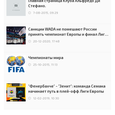
Главная страница Клуба Альфредо Ди
Стефано.
7-08-2015, 09:29
Санкции WADA не помешают России
принять чемпионат Европы и финал Лиги
чемпионов.
20-12-2020, 17:48
Чемпионаты мира
25-10-2015, 11:13
"Фенербахче" - "Зенит": команда Семака
начинает путь в плей-офф Лиги Европы
12-02-2019, 10:30