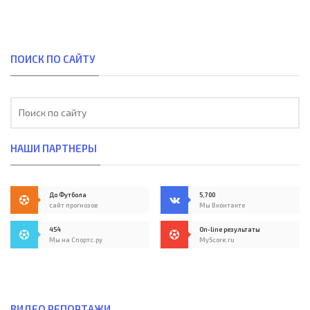
ПОИСК ПО САЙТУ
НАШИ ПАРТНЕРЫ
До Футбола
5,700
сайт прогнозов
Мы Вконтакте
454
On-line результаты
Мы на Спортс.ру
MyScore.ru
ВИДЕО РЕПОРТАЖИ