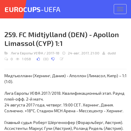
EUROCUPS
-UEFA
Откр
меню
259. FC Midtjylland (DEN) - Apollon
Limassol (CYP) 1:1
Лига Европы УЕФА
/
2017-18
24-авг, 2017, 21:00
dudd
0
1 058
(
0
)
Мидтьюлланн (Хернинг, Дания) - Аполлон (Лимасол, Кипр) – 1:1
(1:0).
Лига Европы УЕФА 2017/2018. Квалификационный этап. Раунд
плей-офф. 2-й матч.
24 августа 2017 года, четверг. 19:00 СЕТ. Хернинг, Дания.
Солнечно. +18°C. Стадион MCH Арена - Мессецентр - Хернинг.
Главный судья: Роберт Шёргенхофер (Форарльберг, Австрия).
Ассистенты: Маркус Гучи (Австрия), Роланд Ридель (Австрия).