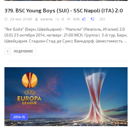
379. BSC Young Boys (SUI) - SSC Napoli (ITA) 2:0
23-окт, 21:00
astarta
0
928
(
0
)
"Янг Бойз" (Берн, Швейцария) - "Наполи" (Неаполь, Италия) 2:0
(0:0) 23 октября 2014, четверг. 21:00 МСК. Группа I. 3-й тур. Берн,
Швейцария. Стадион Стад де Суисс Ванкдорф. (вместимость -
32000). Судьи: Рудди Буке (Амьен, Франция), Гийом Дебар
ПОДРОБНЕЕ
(Франция), Сириль Грингор (Франция). Резервный: Микаэль
Аннонье (Франция). "Янг Бойз": Ивон-Ландри Мвого, Стив фон
Берген (к), Ян Лецьякс, Милан Вилотич, Скотт Саттер, Милан
Гайич, Секу Саного, Ренато Штеффен (Адриан Никчи, 90+3),
Рафаэль Нуццоло (Ален
2014-15