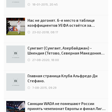
18-01-2015, 20:45
Нас не догонят. 6-е место в таблице
коэффициентов УЕФА остаётся за
Россией
23-02-2018, 08:17
Сумгаит (Сумгаит, Азербайджан) -
Шкендия (Тетово, Северная Македония) -
0:2 (0:0)
27-08-2020, 18:00
Главная страница Клуба Альфредо Ди
Стефано.
7-08-2015, 09:29
Санкции WADA не помешают России
принять чемпионат Европы и финал Лиги