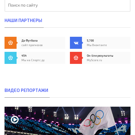
НАШИ ПАРТНЕРЫ
До Футбола
5,700
сайт прогнозов
Мы Вконтакте
454
On-line результаты
Мы на Спортс.ру
MyScore.ru
ВИДЕО РЕПОРТАЖИ