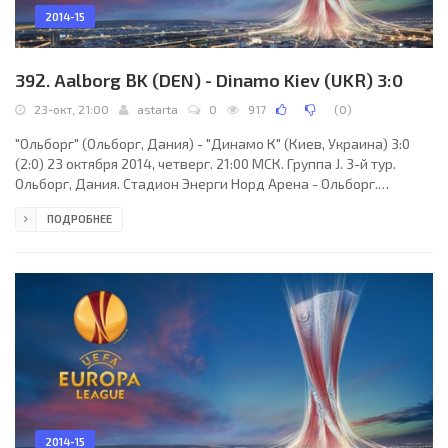
2014-15
392. Aalborg BK (DEN) - Dinamo Kiev (UKR) 3:0
23-окт, 21:00
astarta
0
917
(
0
)
"Ольборг" (Ольборг, Дания) - "Динамо К" (Киев, Украина) 3:0
(2:0) 23 октября 2014, четверг. 21:00 МСК. Группа J. 3-й тур.
Ольборг, Дания. Стадион Энерги Норд Арена - Ольборг.
(вместимость - 13797). Судьи: Штефан Штудер (Ланси,
ПОДРОБНЕЕ
Швейцария), Сандро Поцци (Швейцария), Сладан Йосипович
(Швейцария). Резервный: Стефан Де Алмейда (Швейцария).
"Ольборг": Николай Ларсен, Кеннет Эмил Петерсен, Расмус
Теландер, Каспер Рисгор, Томас Эневольдсен (Сорен
Фредериксен, 87), Расмус Вюртц (к) (Томас Аугустинуссен,
2014-15