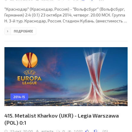
"Краснодар" (Краснодар, Россия) - "Вольфсбург" (Вольфсбург,
Германия) 2:4 (0:1) 23 октября 2014, четверг. 20:00 МСК. Группа
H. 3-й тур. Краснодар, Россия. Стадион Кубань. (вместимость -
35200). Судьи: Артур Диаш (Порту, Португалия), Бертину
ПОДРОБНЕЕ
Миранда (Португалия), Руй Тавареш (Португалия). Резервный:
Паулу Соареш (Португалия). "Краснодар": Андрей Дикань,
Артур Енджейчик, Андреас Гранквист (к), Виталий Калешин,
Рагнар Сигурдссон, Павел Мамаев (Руслан Аджинджал, 68),
Юрий Газинский (Сергей Петров,
2014-15
415. Metalist Kharkov (UKR) - Legia Warszawa
(POL) 0:1
22-окт, 20:00
astarta
0
1 037
(
0
)