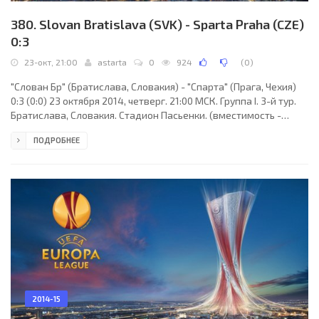
380. Slovan Bratislava (SVK) - Sparta Praha (CZE)
0:3
23-окт, 21:00
astarta
0
924
(
0
)
"Слован Бр" (Братислава, Словакия) - "Спарта" (Прага, Чехия)
0:3 (0:0) 23 октября 2014, четверг. 21:00 МСК. Группа I. 3-й тур.
Братислава, Словакия. Стадион Пасьенки. (вместимость -
13000). Судьи: Мартин Стрембергссон (Евле, Швеция), Даниэль
ПОДРОБНЕЕ
Густавссон (Швеция), Йоаким Флинк (Швеция). Резервный: Пер
Брогевик (Швеция). "Слован Бр": Душан Перниш, Эрик Чикош,
Томаш Яблонски (Франтишек Кубик, 59), Николас Эсекьель
Горосито, Мамаду Багайоко, Кристиан Колчак, Эрик Грендель
(Давид Гудак, 76), Игор
2014-15