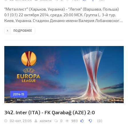
"Металлист" (Харьков, Украина) - "Легия" (Варшава, Польша)
0:1 (0:1) 22 октября 2014, среда. 20:00 МСК. Группа L. 3-й тур.
Киев, Украина. Стадион Динамо имени Валерия Лобановского.
2374 зрителя (вместимость - 16873). Судьи: Гедиминас
ПОДРОБНЕЕ
Мажейка (Каунас, Литва), Витаутас Шимкус (Литва), Саулюс
Дирда (Литва). Резервный: Витенис Казлаускас (Литва).
"Металлист": Александр Горяинов, Кристиан Вильягра, Марко
Торсильери, Сергей Пшеничных (Денис Кулаков, 61), Сергей
Болбат, Эдмар (к), Хуан Мануэль Торрес,
2014-15
342. Inter (ITA) - FK Qarabağ (AZE) 2:0
02-окт, 23:05
astarta
0
983
(
0
)