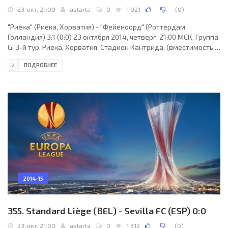
23-окт, 21:00
astarta
0
1 021
(
0
)
"Риека" (Риека, Хорватия) - "Фейеноорд" (Роттердам,
Голландия) 3:1 (0:0) 23 октября 2014, четверг. 21:00 МСК. Группа
G. 3-й тур. Риека, Хорватия. Стадион Кантрида. (вместимость -
10275). Судьи: Том-Харальд Хаген (Норвегия), Даг-Роджер
ПОДРОБНЕЕ
Неббен (Норвегия), Ян-Эрик Энган (Норвегия). Резервный:
Лейф-Эрик Опланд (Норвегия). "Риека": Иван Варгич, Иван
Томечак, Марко Лешкович (Мирал Самарджич, 65), Матей
Митрович, Марин Леовац, Мато Яяло, Горан Цвиянович, Мойзес
(Иван Крстанович, 89), Ведран Югович
2014-15
355. Standard Liège (BEL) - Sevilla FC (ESP) 0:0
23-окт, 21:00
astarta
0
1 312
(
0
)