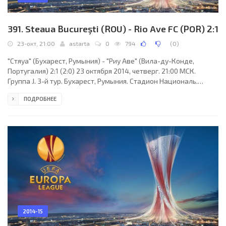
391. Steaua Bucureşti (ROU) - Rio Ave FC (POR) 2:1
23-окт, 21:00
astarta
0
794
(
0
)
"Стяуа" (Бухарест, Румыния) - "Риу Аве" (Вила-ду-Конде,
Португалия) 2:1 (2:0) 23 октября 2014, четверг. 21:00 МСК.
Группа J. 3-й тур. Бухарест, Румыния. Стадион Националь.
(вместимость - 55600). Судьи: Саймон Эванс (Лленлличид,
ПОДРОБНЕЕ
Уэльс), Филип Томас (Уэльс), Эдвард Кинг (Уэльс). Резервный:
Джон Робертс (Уэльс). "Стяуа": Гьедриус Арлаускис, Ясмин
Латовлевич, Лукаш Шукала, Корнел Рыпэ, Пол Папп, Лучан
Сынмэртян (Лучан Филип, 89), Андрей Препелица, Кристиан
Тэнасе (к), Адриан Попа (Никандро Бревелд,
2014-15