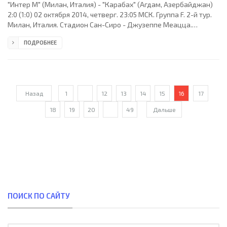
"Интер М" (Милан, Италия) - "Карабах" (Агдам, Азербайджан)
2:0 (1:0) 02 октября 2014, четверг. 23:05 МСК. Группа F. 2-й тур.
Милан, Италия. Стадион Сан-Сиро - Джузеппе Меацца.
(вместимость - 82995). Судьи: Алексей Кульбаков (Гомель,
ПОДРОБНЕЕ
Белоруссия), Дмитрий Жук (Белоруссия), Андрей Гетиков
(Белоруссия). Резервный: Олег Маслянко (Белоруссия). "Интер
М": Хуан Пабло Каррисо, Жуан Жесус, Марко Андреолли,
Андреа Раноккия (к), Данило Д´Амброзио, Юто Нагатомо,
Фредди Гуарин (Пабло Освальдо, 63), Здравко
Назад
1
...
12
13
14
15
16
17
18
19
20
...
49
Дальше
ПОИСК ПО САЙТУ