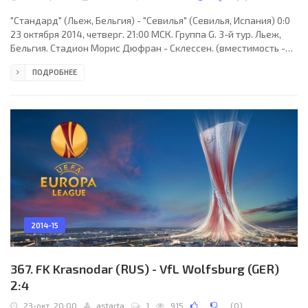
"Стандард" (Льеж, Бельгия) - "Севилья" (Севилья, Испания) 0:0
23 октября 2014, четверг. 21:00 МСК. Группа G. 3-й тур. Льеж,
Бельгия. Стадион Морис Дюфран - Склессен. (вместимость -
30023). Судьи: Хюсейин Гечек (Стамбул, Турция), Мустафа
ПОДРОБНЕЕ
Эйсой (Турция), Оркун Акташ (Турция). Резервный: Серкан Ок
(Турция). "Стандард": Йоанн Тюрам-Ульен, Йелле ван Дамм (к),
Лоран Симан, Жорже Тейшейра, Мартин Милец, Рикардо Фати,
Джоффри Биа Муянги (Хонатан Виера, 80), Эйонг Эно (Джефф
Луис, 68), Поль-Жозе Мпоку,
2014-15
367. FK Krasnodar (RUS) - VfL Wolfsburg (GER)
2:4
23-окт, 20:00
astarta
1
915
(
0
)