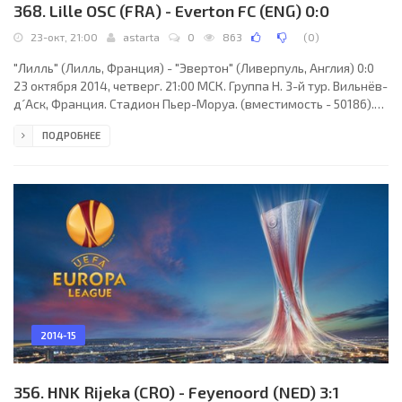
368. Lille OSC (FRA) - Everton FC (ENG) 0:0
23-окт, 21:00
astarta
0
863
(
0
)
"Лилль" (Лилль, Франция) - "Эвертон" (Ливерпуль, Англия) 0:0
23 октября 2014, четверг. 21:00 МСК. Группа H. 3-й тур. Вильнёв-
д´Аск, Франция. Стадион Пьер-Моруа. (вместимость - 50186).
Судьи: Мануэл де Соуза (Порту, Португалия), Рикарду Сантуш
ПОДРОБНЕЕ
(Португалия), Алвару Мешкита (Португалия). Резервный:
Антониу Годинью (Португалия). "Лилль": Венсан Эньяма,
Себастьен Коршья, Симон Кьяер, Франк Берья, Папе Ндиайе
Суаре, Марко Баша, Флоран Бальмон, Идрисса Гейе, Рио
Мавуба (к) (Марвин Мартен, 86), Дивок
2014-15
356. HNK Rijeka (CRO) - Feyenoord (NED) 3:1