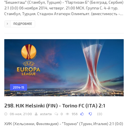
"Бешикташ" (Стамбул, Турция) - "Партизан Б" (Белград, Сербия)
2:1 (0:0) 06 ноября 2014, четверг. 21:00 МСК. Группа C. 4-й тур.
Стамбул, Турция. Стадион Ататюрк Олимпьят. (вместимость -
76092). Судьи: Александру Тудор (Бухарест, Румыния), Аурел
ПОДРОБНЕЕ
Оницэ (Румыния), Октавиан Шовре (Румыния). Резервный: Раду
Гингуляк (Румыния). "Бешикташ": Дженк Гёнен, Томаш Сивок (к),
Рамон, Исмаил Кейбаши, Педро Франко, Атиба Хатчинсон,
Вели Кавлак, Гёкхан Тёре (Неджип Уйсал, 90), Огузхан Озьякуп
(Хосе Эрнесто Соса,
2014-15
298. HJK Helsinki (FIN) - Torino FC (ITA) 2:1
06-ноя, 21:00
astarta
0
956
(
0
)
ХИК (Хельсинки, Финляндия) - "Торино" (Турин, Италия) 2:1 (0:0)