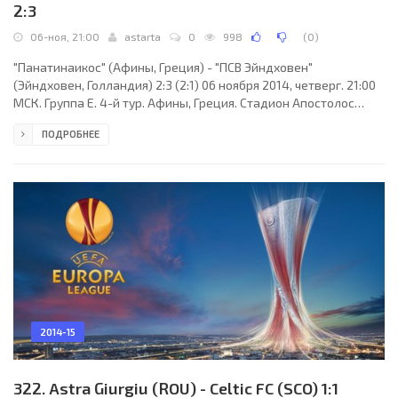
2:3
06-ноя, 21:00
astarta
0
998
(
0
)
"Панатинаикос" (Афины, Греция) - "ПСВ Эйндховен"
(Эйндховен, Голландия) 2:3 (2:1) 06 ноября 2014, четверг. 21:00
МСК. Группа E. 4-й тур. Афины, Греция. Стадион Апостолос
Николаидис. 13300 зрителей (вместимость - 16620). Судьи:
ПОДРОБНЕЕ
Марио Страхоня (Загреб, Хорватия), Синиша Премужай
(Хорватия), Игор Крмар (Хорватия). Резервный: Ивица Модрич
(Хорватия). "Панатинаикос": Люк Стили, Константинос
Триантафиллопулос, Гордон Шильденфельд, Нано, Давид
Мендес да Сильва, Анастасиос Лагос (Христос Донис, 44),
2014-15
322. Astra Giurgiu (ROU) - Celtic FC (SCO) 1:1