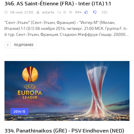
346. AS Saint-Étienne (FRA) - Inter (ITA) 1:1
06-ноя, 21:00
astarta
0
994
(
0
)
"Сент-Этьен" (Сент-Этьен, Франция) - "Интер М" (Милан,
Италия) 1:1 (0:1) 06 ноября 2014, четверг. 21:00 МСК. Группа F. 4-
й тур. Сент-Этьен, Франция. Стадион Жеффруа-Гишар. 20000
зрителей (вместимость - 38458). Судьи: Славко Винчич
ПОДРОБНЕЕ
(Словения), Юре Прапротник (Словения), Томаж Кланчник
(Словения). Резервный: Андраж Ковачич (Словения). "Сент-
Этьен": Стефан Рюффье, Кевин Теофиль-Катерин, Мустафа
Байял Салл, Флорентин Погба, Лоик Перрен (к), Жереми
Клеман, Фабьен Лемуан, Франк Табану, Ромен Амума
2014-15
334. Panathinaikos (GRE) - PSV Eindhoven (NED)