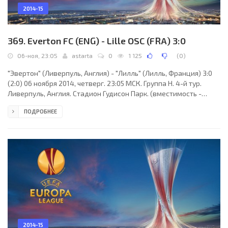
2014-15
369. Everton FC (ENG) - Lille OSC (FRA) 3:0
06-ноя, 23:05
astarta
0
1 125
(
0
)
"Эвертон" (Ливерпуль, Англия) - "Лилль" (Лилль, Франция) 3:0
(2:0) 06 ноября 2014, четверг. 23:05 МСК. Группа H. 4-й тур.
Ливерпуль, Англия. Стадион Гудисон Парк. (вместимость -
40157). Судьи: Бас Нейхейс (Энсхеде, Голландия), Роб ван де
ПОДРОБНЕЕ
Вен (Голландия), Чарльз Схаап (Голландия). Резервный: Марио
Дикс (Голландия). "Эвертон": Тим Ховард, Фил Джагелка (к),
Лейтон Бэйнс, Сильвен Дистен, Тони Хибберт, Эйден Макгиди
(Кристиан Атсу, 66), Гарет Барри (Даррон Гибсон, 67), Леон
Осман, Джеймс Маккарти
2014-15