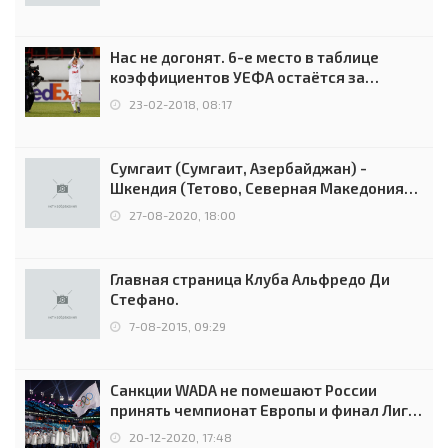
Нас не догонят. 6-е место в таблице
коэффициентов УЕФА остаётся за
Россией
23-02-2018, 08:17
Сумгаит (Сумгаит, Азербайджан) -
Шкендия (Тетово, Северная Македония) -
0:2 (0:0)
27-08-2020, 18:00
Главная страница Клуба Альфредо Ди
Стефано.
7-08-2015, 09:29
Санкции WADA не помешают России
принять чемпионат Европы и финал Лиги
чемпионов.
20-12-2020, 17:48