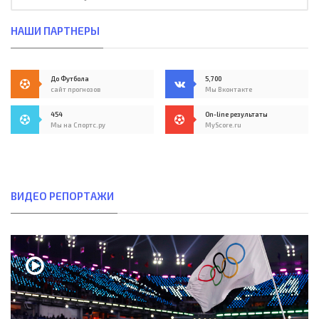
НАШИ ПАРТНЕРЫ
До Футбола
5,700
сайт прогнозов
Мы Вконтакте
454
On-line результаты
Мы на Спортс.ру
MyScore.ru
ВИДЕО РЕПОРТАЖИ