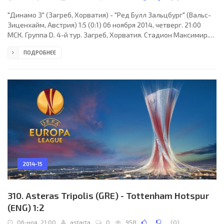
"Динамо З" (Загреб, Хорватия) - "Ред Булл Зальцбург" (Вальс-
Зиценхайм, Австрия) 1:5 (0:1) 06 ноября 2014, четверг. 21:00
МСК. Группа D. 4-й тур. Загреб, Хорватия. Стадион Максимир.
(вместимость - 38923). Судьи: Михаил Кукулакис (Ираклион,
ПОДРОБНЕЕ
Греция), Михаэл Карсиотис (Греция), Христос Балтас (Греция).
Резервный: Хрисула Куробилия (Греция). "Динамо З": Эдуарду,
Жереми Таравель, Луис Ибаньес, Иву Пинту, Йозо Шимунович,
Ариян Адеми, Домагой Антолич (к) (Франко Андрияшевич, 69),
Марсело Брозович, Дуйе
2014-15
310. Asteras Tripolis (GRE) - Tottenham Hotspur
(ENG) 1:2
06-ноя, 21:00
astarta
0
958
(
0
)