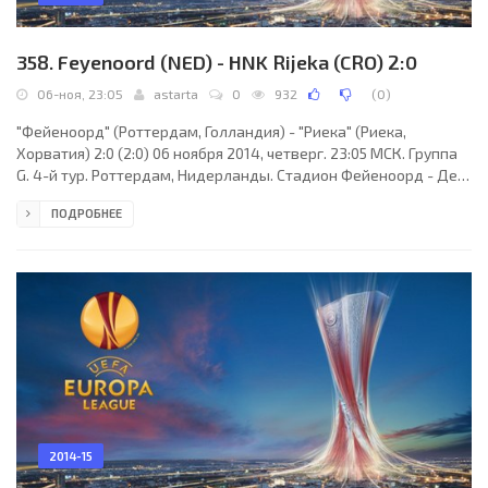
358. Feyenoord (NED) - HNK Rijeka (CRO) 2:0
06-ноя, 23:05
astarta
0
932
(
0
)
"Фейеноорд" (Роттердам, Голландия) - "Риека" (Риека,
Хорватия) 2:0 (2:0) 06 ноября 2014, четверг. 23:05 МСК. Группа
G. 4-й тур. Роттердам, Нидерланды. Стадион Фейеноорд - Де
Куйп. (вместимость - 51577). Судьи: Крейг Томсон (Пейсли,
ПОДРОБНЕЕ
Шотландия), Стюарт Стивенсон (Шотландия), Фрэнсис Коннор
(Шотландия). Резервный: Дэвид Макгичи (Шотландия).
"Фейеноорд": Кеннет Вермер, Люк Уилкшир (Халид Булахруз,
73), Мигель Нелом, Теренс Конголо, Свен ван Бэк, Карим Эль-
Ахмади, Лекс Иммерс, Йенс Торнстра, Йорди
2014-15