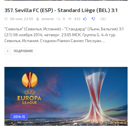
357. Sevilla FC (ESP) - Standard Liège (BEL) 3:1
06-ноя, 23:05
astarta
0
932
(
0
)
"Севилья" (Севилья, Испания) - "Стандард" (Льеж, Бельгия) 3:1
(2:1) 06 ноября 2014, четверг. 23:05 МСК. Группа G. 4-й тур.
Севилья, Испания. Стадион Рамон Санчес Писхуан.
(вместимость - 45500). Судьи: Бобби Мэдден (Шотландия),
ПОДРОБНЕЕ
Грэм Чемберс (Шотландия), Дуглас Росс (Шотландия).
Резервный: Аластер Матер (Шотландия). "Севилья": Бету
(Серхио Рико, 46), Николас Пареха, Бенуа Тремулинас, Диогу
Фигейраш, Даниэл Каррису, Стефан Мбиа, Гжегож Крыховяк,
Денис Суарес, Хосе Антонио Рейес (к) (Виктор Мачин,
2014-15