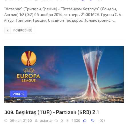
"Астерас" (Триполи, Греция) - "Тоттенхэм Хотспур" (Лондон,
Англия) 1:2 (0:2) 06 ноября 2014, четверг. 21:00 МСК. Группа C. 4-
й тур. Триполи, Греция. Стадион Теодорос Колокотронис -
Астерас Триполис. (вместимость - 7616). Судьи: Хавьер
ПОДРОБНЕЕ
Эстрада (Лерида, Испания), Хосе Миранда (Испания), Хавьер
Родригес (Испания). Резервный: Анхель Невадо Родригес
(Испания). "Астерас": Томаш Кошицки, Атанасиос Пантелиадис,
Халифа Санкаре, Брайан Льюй, Хуан Мунафо (Яннис Янниотас,
81), Фернандо Усеро (к), Диего
2014-15
309. Beşiktaş (TUR) - Partizan (SRB) 2:1
06-ноя, 21:00
astarta
0
1 320
(
0
)