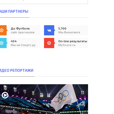
АШИ ПАРТНЕРЫ
До Футбола
5,700
сайт прогнозов
Мы Вконтакте
454
On-line результаты
Мы на Спортс.ру
MyScore.ru
ИДЕО РЕПОРТАЖИ