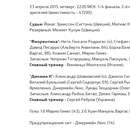
23 апреля 2015, четверг. 22:05 МСК. 1/4 финала. 2-
зрителей (вместимость - 47290).
Судьи:
Йонас Эрикссон (Сигтуна, Швеция), Матиас 
Резервный: Мехмет Кулум (Швеция).
"Фиорентина":
Нето, Гонсало Родригес (к), Стефан
Давид Писарро (Альберто Аквилани, 84), Борха Вал
Варгас, 88), Хоакин Санчес, Марио Гомес.
Запасные: Чиприан Тэтэрушану, Мануэль Паскуаль, 
Главный тренер
- Винченцо Монтелла (Италия).
"Динамо К":
Александр Шовковский (к), Данило Сил
Виталий Буяльский (Сергей Сидорчук, 69), Сергей Р
Ярмоленко, Джермейн Ленс, Лукаш Теодорчик (Олег 
Запасные: Александр Рыбка, Бетао, Денис Гармаш, 
Главный тренер
- Сергей Ребров (Украина).
Голы: 1:0 Марио Гомес (43), 2:0 Хуан Мануэль Варгас 
Предупреждения: нет - Джермейн Ленс (14).