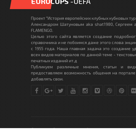
EUROCUPS
-UEFA
Проект "История европейских клубных кубковых турн
Александром Шатуновым aka shat1980, Сергеем a
FLAMENGO.
Целью этого сайта является создание подробног
справочника и не побоимся даже этого слова энци
с 1955 года. Наша главная задача это создание 
всех видов материалов по данной теме - текстовы
печатных изданий ит.д
Публикуем различные мнения, статьи и вид
предоставляем возможность общения на портале
добавлять свои.
© Copyright © 2010-2017. Разработано студией
DLE-THEME.