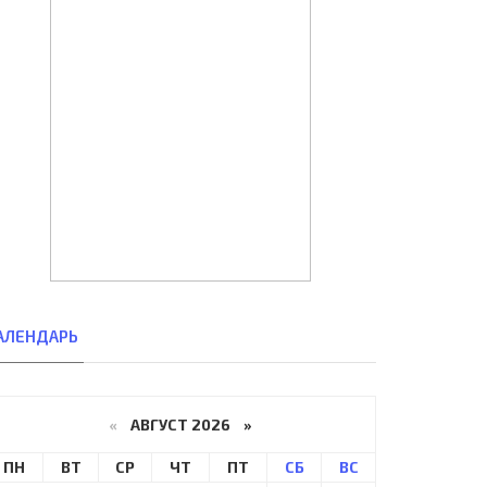
АЛЕНДАРЬ
«
АВГУСТ 2026 »
ПН
ВТ
СР
ЧТ
ПТ
СБ
ВС