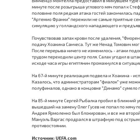
Винченцо Монтелла предоставил в минувшем туре с
минуте после розыгрыша углового мяч попал к Стеф
половине поля редкая атака гостей закончилась 
"Артемио Франки" пережили не самые приятные сек
симуляцию у голландского нападающего и предъяви
Почувствовав запах крови после удаления, "Фиорент
подачу Хоакина Санчеса. Тут же Ненад Томович мог
После перерыва ничего не изменилось - атаки подо
трудом переходили центр поля. Салах угодил в шта
исходе часа игры египтянин промахнулся в ситуации
На 67-й минуте реализация подвела и Хоакина - исп
Казалось, что администраторам "фиалок" уже мож
полуфиналов, однако в концовке "Динамо" сумело 
На 85-й минуте Сергей Рыбалка пробил в ближний уг
вышедший на замену Олег Гусев не попал по мячу п
Андрея Ярмоленко был блокирован, и все же второй
Мануэль Варгас продрался в штрафную под острым 
противостоянии.
Источник: UEFA.com