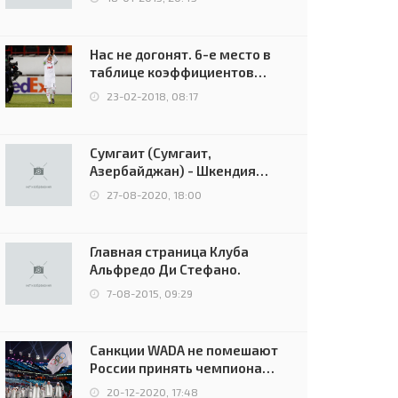
Нас не догонят. 6-е место в
таблице коэффициентов
УЕФА остаётся за Россией
23-02-2018, 08:17
Сумгаит (Сумгаит,
Азербайджан) - Шкендия
(Тетово, Северная
27-08-2020, 18:00
Македония) - 0:2 (0:0)
Главная страница Клуба
Альфредо Ди Стефано.
7-08-2015, 09:29
Санкции WADA не помешают
России принять чемпионат
Европы и финал Лиги
20-12-2020, 17:48