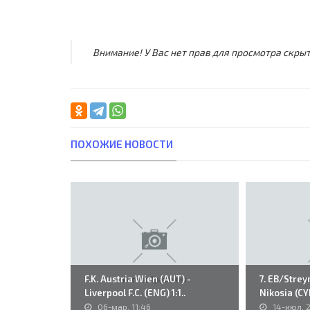
Внимание! У Вас нет прав для просмотра скрыт
ПОХОЖИЕ НОВОСТИ
F.K. Austria Wien (AUT) -
7. EB/Strey
Liverpool F.C. (ENG) 1:1..
Nikosia (CYP
06-мар, 11:46
14-июл, 