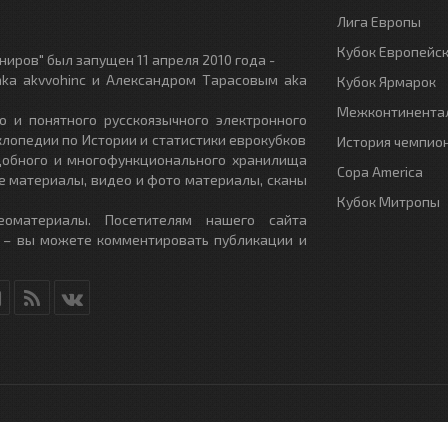
Лига Европы
Кубок Европейс
иров" был запущен 11 апреля 2010 года -
ka akvvohinc и Александром Тарасовым aka
Кубок Ярмарок
Межконтинентал
о и понятного русскоязычного электронного
клопедии по Истории и статистики еврокубков
История чемпио
удобного и многофункционального хранилища
Copa America
е материалы, видео и фото материалы, сканы
Кубок Митропы
еоматериалы. Посетителям нашего сайта
 – вы можете комментировать публикации и
RU
- All Rights Reserved.