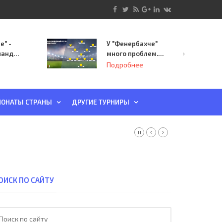
е" -
У "Фенербахче"
манда
много проблем.
инает
Но он опасен для
Подробнее
й-офф
"Зенита"
ы
ОНАТЫ СТРАНЫ
ДРУГИЕ ТУРНИРЫ
ОИСК ПО САЙТУ