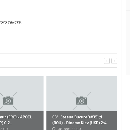
ого текста.
mur (FRO) - APOEL
63*. Steaua Bucure&#351;ti
22
) 0:2..
(ROU) - Dinamo Kiev (UKR) 2:4..
Br
22:00
08-авг, 22:00