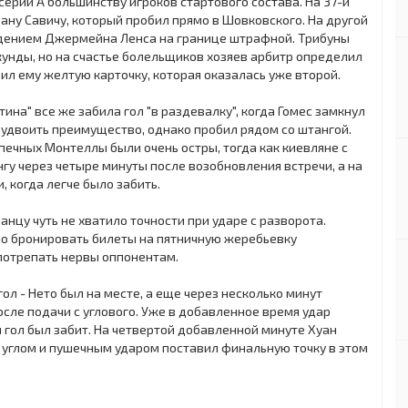
ерии А большинству игроков стартового состава. На 37-й
ану Савичу, который пробил прямо в Шовковского. На другой
падением Джермейна Ленса на границе штрафной. Трибуны
унды, но на счастье болельщиков хозяев арбитр определил
л ему желтую карточку, которая оказалась уже второй.
ина" все же забила гол "в раздевалку", когда Гомес замкнул
 удвоить преимущество, однако пробил рядом со штангой.
печных Монтеллы были очень остры, тогда как киевляне c
нгу через четыре минуты после возобновления встречи, а на
, когда легче было забить.
анцу чуть не хватило точности при ударе с разворота.
но бронировать билеты на пятничную жеребьевку
потрепать нервы оппонентам.
ол - Нето был на месте, а еще через несколько минут
осле подачи с углового. Уже в добавленное время удар
 гол был забит. На четвертой добавленной минуте Хуан
углом и пушечным ударом поставил финальную точку в этом