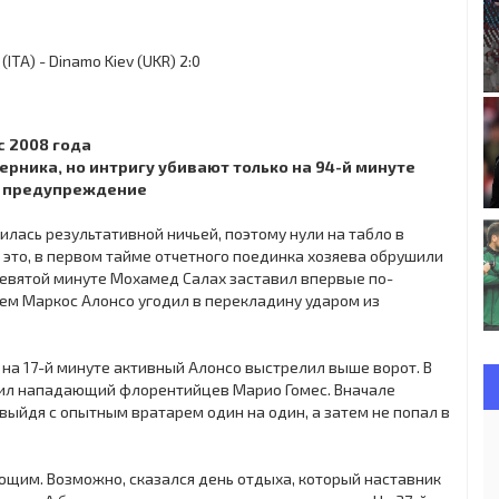
с 2008 года
перника, но интригу убивают только на 94-й минуте
рое предупреждение
лась результативной ничьей, поэтому нули на табло в
 это, в первом тайме отчетного поединка хозяева обрушили
девятой минуте Мохамед Салах заставил впервые по-
атем Маркос Алонсо угодил в перекладину ударом из
 на 17-й минуте активный Алонсо выстрелил выше ворот. В
тил нападающий флорентийцев Марио Гомес. Вначале
выйдя с опытным вратарем один на один, а затем не попал в
щим. Возможно, сказался день отдыха, который наставник