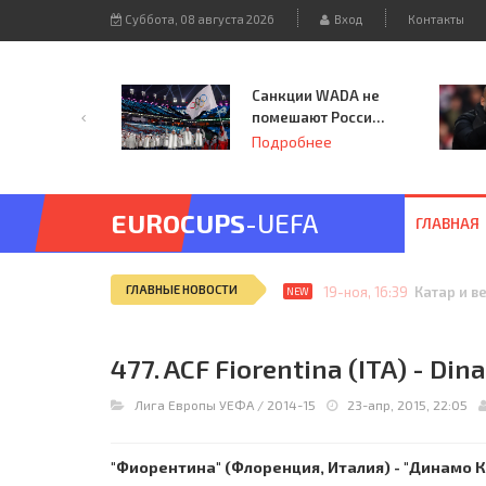
Суббота, 08 августа 2026
Вход
Контакты
Санкции WADA не
помешают России
принять
Подробнее
чемпионат
Европы и финал
Лиги чемпионов.
EUROCUPS
-UEFA
ГЛАВНАЯ
ГЛАВНЫЕ НОВОСТИ
04-сен, 12:25
ЦДКА (Мос
NEW
477. ACF Fiorentina (ITA) - Din
Лига Европы УЕФА
/
2014-15
23-апр, 2015, 22:05
"Фиорентина" (Флоренция, Италия) - "Динамо К" 