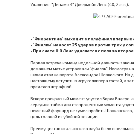
Удаление: "Динамо К" Джермейн Ленс (40, 2 ж.к.).
• "Фиорентина" выходит в полуфинал впервые 
• "Фиалки" наносят 25 ударов против трех у со
• При счете 0:0 Ленс удаляется с поля за вто
Первая встреча команд недельной давности закончи
домашнем матче устраивали "фиалок". Несмотря на
шквал атак на ворота Александра Шовкоского. На 
настоящему вступить в игру голкипера гостей, а з
пределов штрафной.
Вскоре прекрасный момент упустил Борха Валеро, а
середине тайма два стопроцентных момента упус
немецкий форвард не сумел пробить Шовковского, 
цель головой из убойной позиции.
Преимущество итальянского клуба было ошеломляю