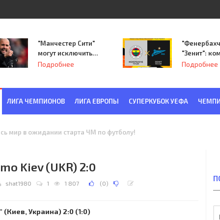
"Манчестер Сити"
"Фенербахч
могут исключить
"Зенит": ко
из Лиги
Семака нач
Подробнее
Подробнее
чемпионов.
путь в пле
Лиги Европ
ЛИГА ЧЕМПИОНОВ
ЛИГА ЕВРОПЫ
СУПЕРКУБОК УЕФА
ЧЕМПИ
ква) - "Красная Заря" (Ленинград) 6:2
amo Kiev (UKR) 2:0
П
shat1980
1
1 807
(
0
)
(Киев, Украина) 2:0 (1:0)