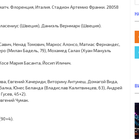
й матч. Флоренция, Италия. Стадион Артемио Франки. 28058
Н
Класениус (Швеция), Даниэль Вернмарк (Швеция).
 Савич, Ненад Томович, Маркос Алонсо, Матиас Фернандес,
еро (Милан Бадель, 79), Мохамед Салах (Хуан Мануэль
Хосе Мария Басанта, Йосип Иличич.
ва, Евгений Хачериди, Виторину Антунеш, Домагой Вида,
В
ыбалка, Юнес Беланда (Владислав Калитвинцев, 63), Андрей
Гусев, 45+2).
Евгений Чумак.
(90+4).