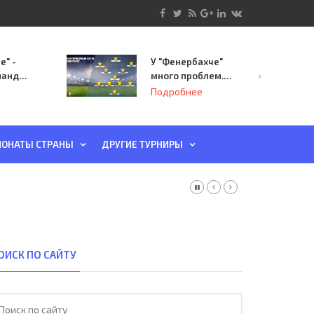
е" -
У "Фенербахче"
манда
много проблем.
инает
Но он опасен для
Подробнее
й-офф
"Зенита"
ы
ОНАТЫ СТРАНЫ
ДРУГИЕ ТУРНИРЫ
ОИСК ПО САЙТУ