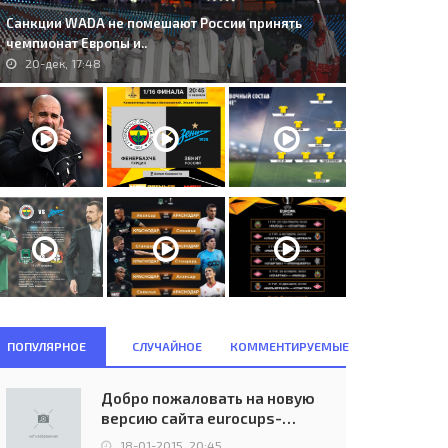
Санкции WADA не помешают России принять
чемпионат Европы и..
20-дек, 17:48
ПОПУЛЯРНОЕ
СЛУЧАЙНОЕ
КОММЕНТИРУЕМЫЕ
. Manchester United (ENG) -
393. Hapoel Be'er Sheva (ISR) -
Добро пожаловать на новую
akhtar Donetsk (UKR) 1:0..
Inter (ITA) 3:2..
версию сайта eurocups-
10-дек, 23:45
24-ноя, 21:00
uefa.ru
18-01-2015, 20:45