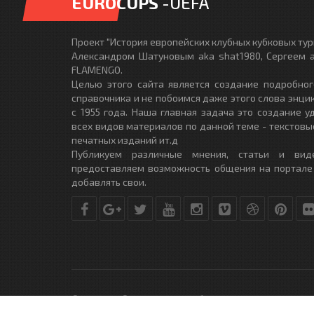
EUROCUPS
-UEFA
Проект "История европейских клубных кубковых турн
Александром Шатуновым aka shat1980, Сергеем a
FLAMENGO.
Целью этого сайта является создание подробног
справочника и не побоимся даже этого слова энци
с 1955 года. Наша главная задача это создание 
всех видов материалов по данной теме - текстовы
печатных изданий ит.д
Публикуем различные мнения, статьи и вид
предоставляем возможность общения на портале
добавлять свои.
© Copyright © 2010-2017. Разработано студией
DLE-THEME.