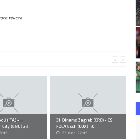
ого текста.
oli (ITA) -
31. Dinamo Zagreb (CRO) - CS
99
City (ENG) 2:1..
FOLA Esch (LUX) 1:0..
Sh
3:45
23-июл, 22:45