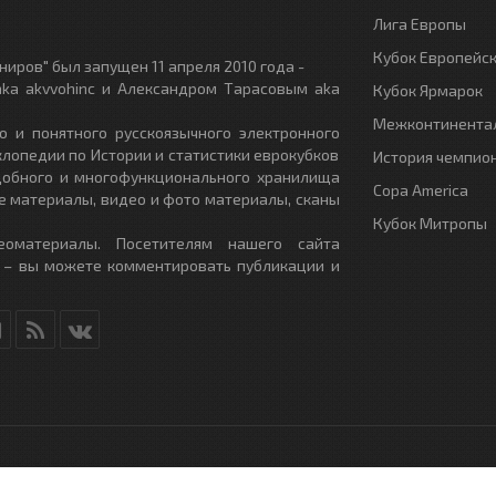
Лига Европы
Кубок Европейс
иров" был запущен 11 апреля 2010 года -
ka akvvohinc и Александром Тарасовым aka
Кубок Ярмарок
Межконтинентал
о и понятного русскоязычного электронного
клопедии по Истории и статистики еврокубков
История чемпио
удобного и многофункционального хранилища
Copa America
е материалы, видео и фото материалы, сканы
Кубок Митропы
еоматериалы. Посетителям нашего сайта
 – вы можете комментировать публикации и
RU
- All Rights Reserved.