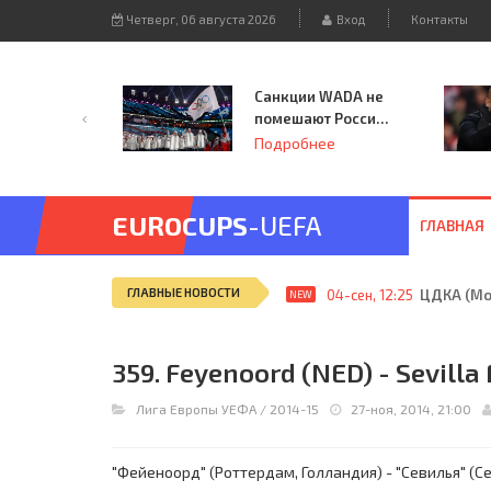
Четверг, 06 августа 2026
Вход
Контакты
Санкции WADA не
помешают России
принять
Подробнее
чемпионат
Европы и финал
Лиги чемпионов.
EUROCUPS
-UEFA
ГЛАВНАЯ
ГЛАВНЫЕ НОВОСТИ
04-сен, 12:25
ЦДКА (Мос
NEW
359. Feyenoord (NED) - Sevilla 
Лига Европы УЕФА
/
2014-15
27-ноя, 2014, 21:00
"Фейеноорд" (Роттердам, Голландия) - "Севилья" (Сев