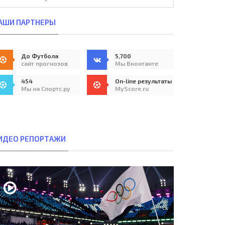
АШИ ПАРТНЕРЫ
До Футбола
5,700
сайт прогнозов
Мы Вконтакте
454
On-line результаты
Мы на Спортс.ру
MyScore.ru
ИДЕО РЕПОРТАЖИ