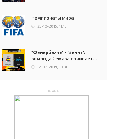
чемпионов.
Чемпионаты мира
25-10-2015, 11:13
"Фенербахче" - "Зенит":
команда Семака начинает
путь в плей-офф Лиги
12-02-2019, 10:30
Европы
РЕКЛАМА