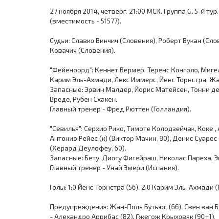
27 ноября 2014, четверг. 21:00 МСК. Группа G. 5-й 
(вместимость - 51577).
Судьи: Славко Винчич (Словения), Роберт Вукан (Сл
Ковачич (Словения).
"Фейеноорд": Кеннет Вермер, Теренс Конголо, Мигель
Карим Эль-Ахмади, Лекс Иммерс, Йенс Торнстра, Ж
Запасные: Эрвин Малдер, Йорис Матейсен, Тонни де
Вреде, Рубен Схакен.
Главный тренер - Фред Рюттен (Голландия).
"Севилья": Серхио Рико, Тимоте Колодзейчак, Коке 
Антонио Рейес (к) (Виктор Мачин, 80), Денис Суарес
(Херард Деулофеу, 60).
Запасные: Бету, Диогу Фигейраш, Николас Пареха, Э
Главный тренер - Унай Эмери (Испания).
Голы: 1:0 Йенс Торнстра (56), 2:0 Карим Эль-Ахмади (
Предупреждения: Жан-Поль Бутьюс (66), Свен ван Бэ
- Алехандро Аррибас (82), Гжегож Крыховяк (90+1).