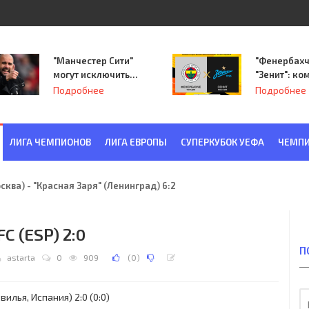
"Манчестер Сити"
"Фенербахч
могут исключить
"Зенит": ко
из Лиги
Семака нач
Подробнее
Подробнее
чемпионов.
путь в пле
Лиги Европ
ЛИГА ЧЕМПИОНОВ
ЛИГА ЕВРОПЫ
СУПЕРКУБОК УЕФА
ЧЕМПИ
ква) - "Красная Заря" (Ленинград) 6:2
FC (ESP) 2:0
П
astarta
0
909
(
0
)
илья, Испания) 2:0 (0:0)