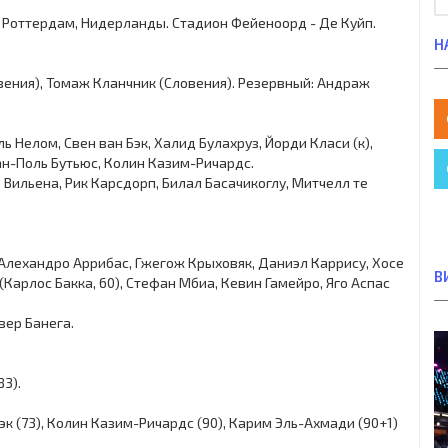
тур. Роттердам, Нидерланды. Стадион Фейеноорд - Де Куйп.
Н
овения), Томаж Кланчник (Словения). Резервный: Андраж
 Нелом, Свен ван Бэк, Халид Булахруз, Йорди Класи (к),
ан-Поль Бутьюс, Колин Казим-Ричардс.
 Вильена, Рик Карсдорп, Билал Басачикоглу, Митчелл те
, Алехандро Аррибас, Гжегож Крыховяк, Даниэл Каррису, Хосе
В
 (Карлос Бакка, 60), Стефан Мбиа, Кевин Гамейро, Яго Аспас
вер Банега.
83).
к (73), Колин Казим-Ричардс (90), Карим Эль-Ахмади (90+1)