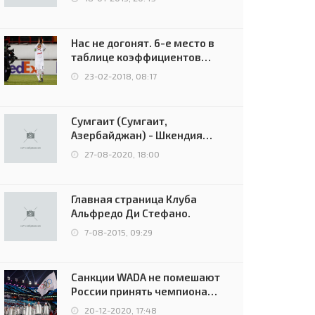
Нас не догонят. 6-е место в
таблице коэффициентов
УЕФА остаётся за Россией
23-02-2018, 08:17
Сумгаит (Сумгаит,
Азербайджан) - Шкендия
(Тетово, Северная
27-08-2020, 18:00
Македония) - 0:2 (0:0)
Главная страница Клуба
Альфредо Ди Стефано.
7-08-2015, 09:29
Санкции WADA не помешают
России принять чемпионат
Европы и финал Лиги
20-12-2020, 17:48