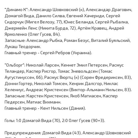
"Динамо К": Александр Шовковский (к), Александар Драгович,
Домагой Вида, Данило Силва, Евгений Хачериди, Сергей
Сидорчук (Мигел Велозу, 77), Юнес Беланда, Сергей Рыбалка,
Джермейн Ленс (Никита Бурда, 72), Артём Кравец, Андрей
Ярмоленко (Олег Гусев, 84).
Запасные: Александр Рыбка, Роман Безус, Виталий Буяльский,
Лукаш Теодорчик.
Главный тренер - Сергей Ребров (Украина).
"Ольборг": Николай Ларсен, Кеннет Эмил Петерсен, Расмус
Теландер, Каспер Рисгор, Томас Эневольдсен (Томас
Аугустинуссен, 66), Расмус Вюртц (к) (Сорен Фредериксен, 83),
Донни Гортер, Николай Томсен, Хенрик Далсгор, Никлас
Хелениус, Андреас Кристенсен (Виктор-Альманн Нильсен, 83).
Запасные: Карстен Кристенсен, Якоб Матиасен, Каспер
Педерсен, Матиас Вихманн.
Главный тренер - Кент Нильсен (Дания).
Голы: 1:0 Домагой Вида (70), 2:0 Олег Гусев (90+3).
Предупреждения: Домагой Вида (43), Александр Шовковский