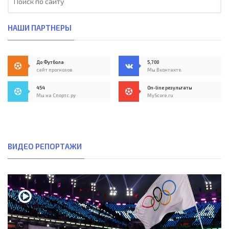
НАШИ ПАРТНЕРЫ
До Футбола
5,700
сайт прогнозов
Мы Вконтакте
454
On-line результаты
Мы на Спортс.ру
MyScore.ru
ВИДЕО РЕПОРТАЖИ