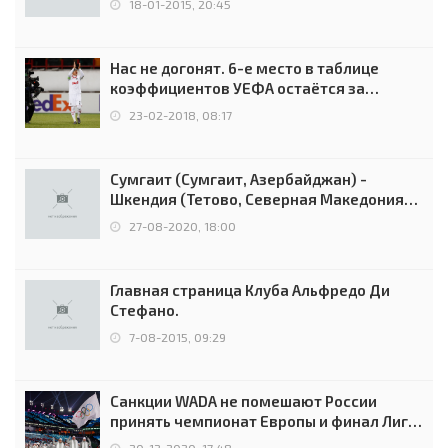
18-01-2015, 20:45
Нас не догонят. 6-е место в таблице
коэффициентов УЕФА остаётся за
Россией
23-02-2018, 08:17
Сумгаит (Сумгаит, Азербайджан) -
Шкендия (Тетово, Северная Македония) -
0:2 (0:0)
27-08-2020, 18:00
Главная страница Клуба Альфредо Ди
Стефано.
7-08-2015, 09:29
Санкции WADA не помешают России
принять чемпионат Европы и финал Лиги
чемпионов.
20-12-2020, 17:48