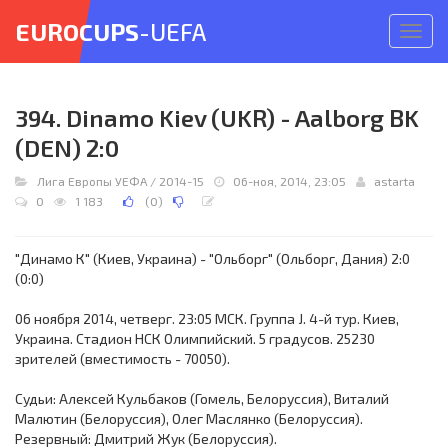
EUROCUPS
-UEFA
Откр
меню
394. Dinamo Kiev (UKR) - Aalborg BK
(DEN) 2:0
Лига Европы УЕФА
/
2014-15
06-ноя, 2014, 23:05
astarta
0
1 183
(
0
)
"Динамо К" (Киев, Украина) - "Ольборг" (Ольборг, Дания) 2:0
(0:0)
06 ноября 2014, четверг. 23:05 МСК. Группа J. 4-й тур. Киев,
Украина. Стадион НСК Олимпийский. 5 градусов. 25230
зрителей (вместимость - 70050).
Судьи: Алексей Кульбаков (Гомель, Белоруссия), Виталий
Малютин (Белоруссия), Олег Маслянко (Белоруссия).
Резервный: Дмитрий Жук (Белоруссия).