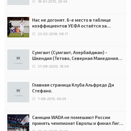
18-01-2015, 20:45
Нас не догонят. 6-е место в таблице
коэффициентов УЕФА остаётся за
Россией
23-02-2018, 08:17
Сумгаит (Сумгаит, Азербайджан) -
Шкендия (Тетово, Северная Македония) -
0:2 (0:0)
27-08-2020, 18:00
Главная страница Клуба Альфредо Ди
Стефано.
7-08-2015, 09:29
Санкции WADA не помешают России
принять чемпионат Европы и финал Лиги
чемпионов.
20-12-2020, 17:48