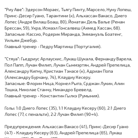
"Риу Аве": Эдерсон Мораес, Тьягу Пинту, Марсело, Нуну Лопеш,
Принс-Десир Гуано, Тарантини (к), Альхассан Вакасо, Диего
Лопес (Андре Вилаш Боаш, 80), Йонатан Дель Валье (Ренан
Брессан, 59), Укра, Исмаэл Гонсалвеш (Ахмед Хассан, 68).
Запасные: Кассио, Родерик Миранда, Эммануэль Боатенг,
Уильям Джебур.
Главный тренер - Педру Мартинш (Португалия).
"Стяуа": Гьедриус Арлаускис, Лукаш Шукала, Фернанду Варела,
Пол Папп, Лучан Филип, Лучан Сынмэртян, Андрей Препелица,
Александру Кипчу, Кристиан Тэнасе (к), Адриан Попа
(Александру Бурчану, 74), Клаудиу Кесеру.
Запасные: Флорин Ница, Корнел Рыпэ, Срджан Лукин, Алин
Тошка, Николае Станчу, Никандро Бревелд.
Главный тренер - Константин Гылкэ (Румыния).
Голы: 1:0 Диего Лопес (35), 1:1 Клаудиу Кесеру (60), 2:1 Диего
Лопес (77, с пенальти), 2:2 Лучан Филип (90+4).
Предупреждения: Альхассан Вакасо (41), Принс-Десир Гуано
(47) - Клаудиу Кесеру (63), Андрей Препелица (65), Лукаш