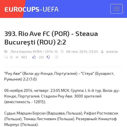
EUROCUPS
-UEFA
Откр
меню
393. Rio Ave FC (POR) - Steaua
Bucureşti (ROU) 2:2
Лига Европы УЕФА
/
2014-15
06-ноя, 2014, 23:05
astarta
0
901
(
0
)
"Риу Аве" (Вила-ду-Конде, Португалия) - "Стяуа" (Бухарест,
Румыния) 2:2 (1:0)
06 ноября 2014, четверг. 23:05 МСК. Группа J. 4-й тур. Вила-ду-
Конде, Португалия. Стадион Риу Аве. 3000 зрителей
(вместимость - 12815).
Судьи: Марцин Борски (Варшава, Польша), Рафал Ростковски
(Польша), Томаш Листкевич (Польша). Резервный: Кжиштоф
Мырмус (Польша).