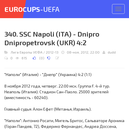
EUROCUPS
-UEFA
Откр
меню
340. SSC Napoli (ITA) - Dnipro
Dnipropetrovsk (UKR) 4:2
Лига Европы УЕФА
/
2012-13
08-ноя, 2012, 22:00
dudd
0
615
(
0
)
"Наполи" (Италия) - "Днепр" (Украина) 4:2 (1:1)
8 ноября 2012 года, четверг. 22:00 мск. Группа F. 4-й тур.
Неаполь (Италия). Стадион Сан-Паоло. 25000 зрителей
(вместимость - 60240).
Главный судья: Алон Ефет (Метанья, Израиль).
"Наполи": Антонио Росати, Мигель Бритос, Сальваторе Ароника
(Горан Пандев, 72), Федерико Фернандес, Андреа Доссена,