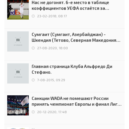
Нас не догонят. 6-е место в таблице
коэффициентов УЕФА остаётся за
Россией
23-02-2018, 08:17
Сумгаит (Сумгаит, Азербайджан) -
Шкендия (Тетово, Северная Македония) -
0:2 (0:0)
27-08-2020, 18:00
Главная страница Клуба Альфредо Ди
Стефано.
7-08-2015, 09:29
Санкции WADA не помешают России
принять чемпионат Европы и финал Лиги
чемпионов.
20-12-2020, 17:48