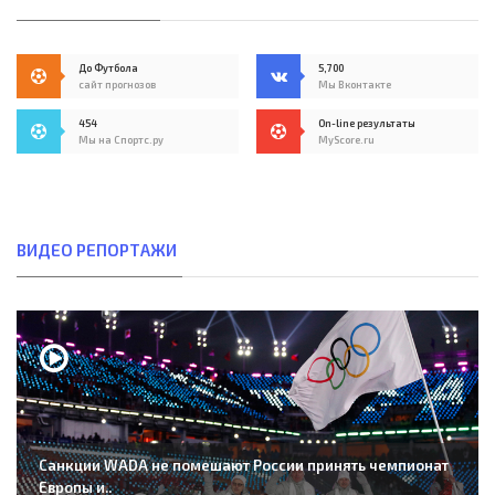
До Футбола
5,700
сайт прогнозов
Мы Вконтакте
454
On-line результаты
Мы на Спортс.ру
MyScore.ru
ВИДЕО РЕПОРТАЖИ
Санкции WADA не помешают России принять чемпионат
Европы и..