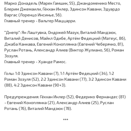
Марко Донадель (Марек Гамшик, 55), Джандоменико Место,
Блерим Джемаили, Гёкхан Инлер, Эдинсон Кавани, Эдуардо
Варгас (Лоренцо Инсинье, 56).
Главный тренер - Вальтер Маццарри.
"Днепр": Ян Лаштувка, Ондржей Мазух, Виталий Мандзюк,
Виталий Денисов, Майкл Одибе, Артём Федецкий (Матеус, 86),
Джаба Канкава, Евгений Коноплянка (Евгений Чеберячко, 81),
Руслан Ротань, Александр Алиев (Виктор Жулиано, 56), Роман
Зозуля.
Главный тренер - Хуанде Рамос.
Голы: 1:0 Эдинсон Кавани (7), 1:1 Артём Федецкий (34), 1:2
Роман Зозуля (52), 2:2 Эдинсон Кавани (77), 3:2 Эдинсон Кавани
(88), 4:2 Эдинсон Кавани (90+3).
Предупреждения: Гёкхан Инлер (52), Федерико Фернандес (81)
- Евгений Коноплянка (21), Александр Алиев (25), Руслан
Ротань (76), Виталий Мандзюк (78).
***