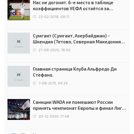
Нас не догонят. 6-е место в таблице
коэффициентов УЕФА остаётся за
Россией
23-02-2018, 08:17
Сумгаит (Сумгаит, Азербайджан) -
Шкендия (Тетово, Северная Македония) -
0:2 (0:0)
27-08-2020, 18:00
Главная страница Клуба Альфредо Ди
Стефано.
7-08-2015, 09:29
Санкции WADA не помешают России
принять чемпионат Европы и финал Лиги
чемпионов.
20-12-2020, 17:48