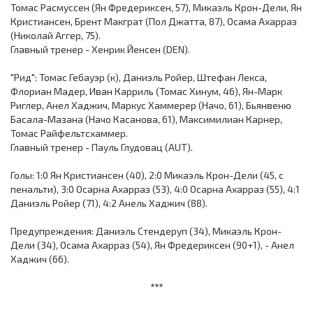
Томас Расмуссен (Ян Фредериксен, 57), Микаэль Крон-Дели, Ян
Кристиансен, Брент Макграт (Пол Джатта, 87), Осама Ахарраз
(Николай Аггер, 75).
Главный тренер - Хенрик Йенсен (DEN).
"Рид": Томас Гебауэр (к), Даниэль Ройер, Штефан Лекса,
Флориан Мадер, Иван Карриль (Томас Хинум, 46), Ян-Марк
Риглер, Анел Хаджич, Маркус Хаммерер (Начо, 61), Бьянвеню
Басала-Мазана (Начо Касанова, 61), Максимилиан Карнер,
Томас Райфельтсхаммер.
Главный тренер - Пауль Глудовац (AUT).
Голы: 1:0 Ян Кристиансен (40), 2:0 Микаэль Крон-Дели (45, с
пенальти), 3:0 Осарна Ахарраз (53), 4:0 Осарна Ахарраз (55), 4:1
Даниэль Ройер (71), 4:2 Анель Хаджич (88).
Предупреждения: Даниэль Стендеруп (34), Микаэль Крон-
Дели (34), Осама Ахарраз (54), Ян Фредериксен (90+1), - Анел
Хаджич (66).
***