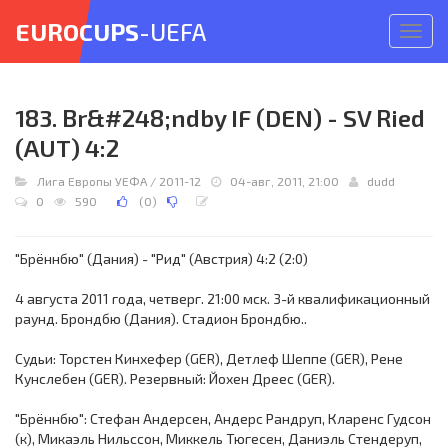
EUROCUPS
-UEFA
Откр
меню
183. Br&#248;ndby IF (DEN) - SV Ried
(AUT) 4:2
Лига Европы УЕФА
/
2011-12
04-авг, 2011, 21:00
dudd
0
590
(
0
)
"Брённбю" (Дания) - "Рид" (Австрия) 4:2 (2:0)
4 августа 2011 года, четверг. 21:00 мск. 3-й квалификационный
раунд. Брондбю (Дания). Стадион Брондбю..
Судьи: Торстен Кинхефер (GER), Детлеф Шеппе (GER), Рене
Кунслебен (GER). Резервный: Йохен Дреес (GER).
"Брённбю": Стефан Андерсен, Андерс Рандруп, Кларенс Гудсон
(к), Микаэль Нильссон, Миккель Тюгесен, Даниэль Стендеруп,