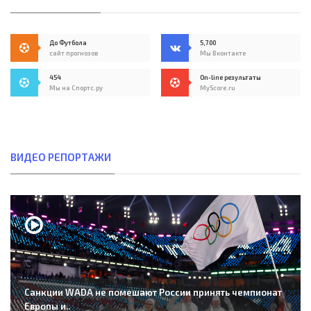
До Футбола
5,700
сайт прогнозов
Мы Вконтакте
454
On-line результаты
Мы на Спортс.ру
MyScore.ru
ВИДЕО РЕПОРТАЖИ
Санкции WADA не помешают России принять чемпионат
Европы и..