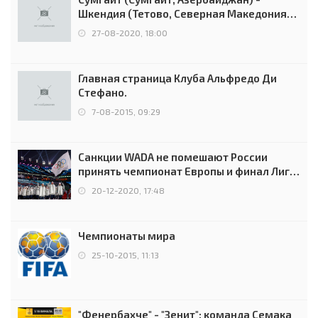
Шкендия (Тетово, Северная Македония) -
0:2 (0:0)
27-08-2020, 18:00
Главная страница Клуба Альфредо Ди
Стефано.
7-08-2015, 09:29
Санкции WADA не помешают России
принять чемпионат Европы и финал Лиги
чемпионов.
20-12-2020, 17:48
Чемпионаты мира
25-10-2015, 11:13
"Фенербахче" - "Зенит": команда Семака