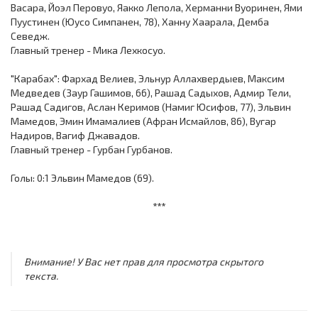
Васара, Йоэл Перовуо, Яакко Лепола, Херманни Вуоринен, Ями
Пуустинен (Юусо Симпанен, 78), Ханну Хаарала, Демба
Севедж.
Главный тренер - Мика Лехкосуо.
"Карабах": Фархад Велиев, Эльнур Аллахвердыев, Максим
Медведев (Заур Гашимов, 66), Рашад Садыхов, Адмир Тели,
Рашад Садигов, Аслан Керимов (Намиг Юсифов, 77), Эльвин
Мамедов, Эмин Имамалиев (Афран Исмайлов, 86), Вугар
Надиров, Вагиф Джавадов.
Главный тренер - Гурбан Гурбанов.
Голы: 0:1 Эльвин Мамедов (69).
***
Внимание! У Вас нет прав для просмотра скрытого
текста.