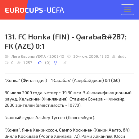
EUROCUPS
-UEFA
Откр
меню
131. FC Honka (FIN) - Qaraba&#287;
FK (AZE) 0:1
Лига Европы УЕФА
/
2009-10
30-июл, 2009, 19:30
dudd
0
1 257
(
0
)
"Хонка" (Финляндия) - "Карабах" (Азербайджан) 0:1 (0:0)
30 июля 2009 года, четверг. 19:30 мск. 3-й квалификационный
раунд. Хельсинки (Финляндия). Стадион Сонера - Финнэйр.
2830 зрителей (вместимость - 10770).
Главный судья: Альбер Туссен (Люксембург).
"Хонка": Янне Хенрикссон, Сампо Коскинен (Хенри Аалто, 64),
Вилле Коскимаа (Роопе Хейлала, 72), Рами Хаканпяя, Юсси