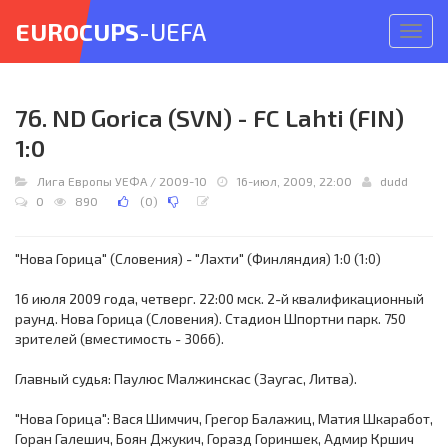
EUROCUPS
-UEFA
Откр
меню
76. ND Gorica (SVN) - FC Lahti (FIN)
1:0
Лига Европы УЕФА
/
2009-10
16-июл, 2009, 22:00
dudd
0
890
(
0
)
"Нова Горица" (Словения) - "Лахти" (Финляндия) 1:0 (1:0)
16 июля 2009 года, четверг. 22:00 мск. 2-й квалификационный
раунд. Нова Горица (Словения). Стадион Шпортни парк. 750
зрителей (вместимость - 3066).
Главный судья: Паулюс Малжинскас (Заугас, Литва).
"Нова Горица": Вася Шимчич, Грегор Балажиц, Матия Шкаработ,
Горан Галешич, Боян Джукич, Горазд Гориншек, Адмир Кршич