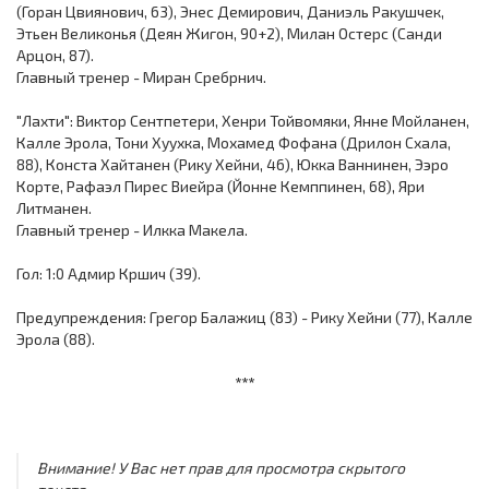
(Горан Цвиянович, 63), Энес Демирович, Даниэль Ракушчек,
Этьен Великонья (Деян Жигон, 90+2), Милан Остерс (Санди
Арцон, 87).
Главный тренер - Миран Сребрнич.
"Лахти": Виктор Сентпетери, Хенри Тойвомяки, Янне Мойланен,
Калле Эрола, Тони Хуухка, Мохамед Фофана (Дрилон Схала,
88), Конста Хайтанен (Рику Хейни, 46), Юкка Ваннинен, Ээро
Корте, Рафаэл Пирес Виейра (Йонне Кемппинен, 68), Яри
Литманен.
Главный тренер - Илкка Макела.
Гол: 1:0 Адмир Кршич (39).
Предупреждения: Грегор Балажиц (83) - Рику Хейни (77), Калле
Эрола (88).
***
Внимание! У Вас нет прав для просмотра скрытого