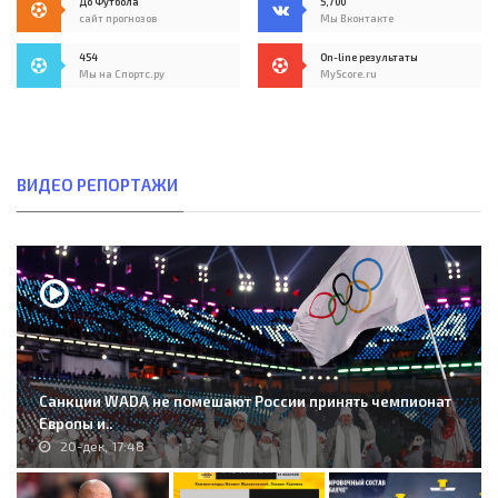
До Футбола
5,700
сайт прогнозов
Мы Вконтакте
454
On-line результаты
Мы на Спортс.ру
MyScore.ru
ВИДЕО РЕПОРТАЖИ
Санкции WADA не помешают России принять чемпионат
Европы и..
20-дек, 17:48