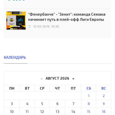
"Фенербахче" - "Зенит": команда Семака
начинает путь в плей-офф Лиги Европы
12-02-2019, 10:30
КАЛЕНДАРЬ
«
АВГУСТ 2026 »
ПН
ВТ
СР
ЧТ
ПТ
СБ
ВС
1
2
3
4
5
6
7
8
9
10
11
12
13
14
15
16