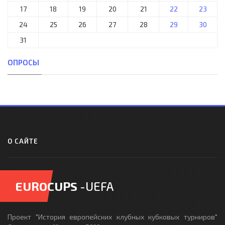
17
18
19
20
21
22
23
24
25
26
27
28
29
30
31
ОПРОСЫ
О САЙТЕ
EUROCUPS
-UEFA
Проект "История европейских клубных кубковых турниров"