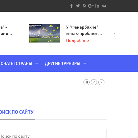
е" -
У "Фенербахче"
манда
много проблем.
инает
Но он опасен для
Подробнее
й-офф
"Зенита"
ы
ОНАТЫ СТРАНЫ
ДРУГИЕ ТУРНИРЫ
ОИСК ПО САЙТУ