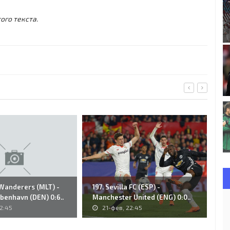
ого текста.
 Wanderers (MLT) -
197. Sevilla FC (ESP) -
Re
benhavn (DEN) 0:6..
Manchester United (ENG) 0:0..
Mi
2:45
21-фев, 22:45