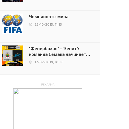
чемпионов.
Чемпионаты мира
25-10-2015, 11:13
"Фенербахче" - "Зенит":
команда Семака начинает
путь в плей-офф Лиги
12-02-2019, 10:30
Европы
РЕКЛАМА