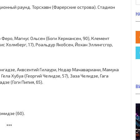
кационный раунд. Торсхавн (Фарерские острова). Стадион
Н
р Феро, Магнус Ольсен (Боги Хермансен, 90), Клемент
с Холмберг, 17), Роальдур Якобсен, Йохан Эллингсгор,
онгадзе, Аквсентий Гилаури, Нодар Мачавариани, Мамука
ела Хубуа (Георгий Челидзе, 57), Заза Челидзе, Гага
дзе (Гоги Пипия, 65).
В
.
омидзе (60).
***