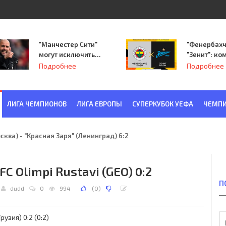
"Манчестер Сити"
"Фенербахч
могут исключить
"Зенит": ко
из Лиги
Семака нач
Подробнее
Подробнее
чемпионов.
путь в пле
Лиги Европ
ЛИГА ЧЕМПИОНОВ
ЛИГА ЕВРОПЫ
СУПЕРКУБОК УЕФА
ЧЕМПИ
ква) - "Красная Заря" (Ленинград) 6:2
FC Olimpi Rustavi (GEO) 0:2
П
dudd
0
994
(
0
)
узия) 0:2 (0:2)