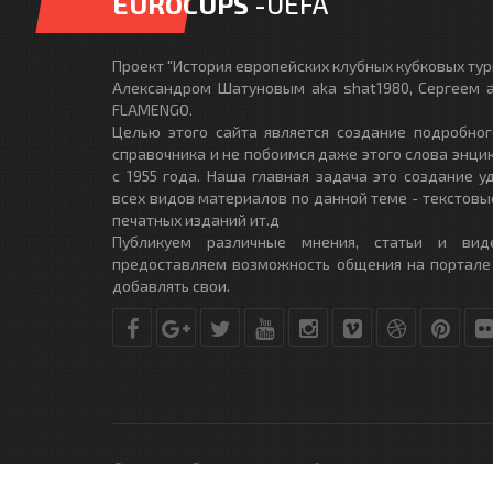
EUROCUPS
-UEFA
Проект "История европейских клубных кубковых турн
Александром Шатуновым aka shat1980, Сергеем a
FLAMENGO.
Целью этого сайта является создание подробног
справочника и не побоимся даже этого слова энци
с 1955 года. Наша главная задача это создание 
всех видов материалов по данной теме - текстовы
печатных изданий ит.д
Публикуем различные мнения, статьи и вид
предоставляем возможность общения на портале
добавлять свои.
© Copyright © 2010-2017. Разработано студией
DLE-THEME.