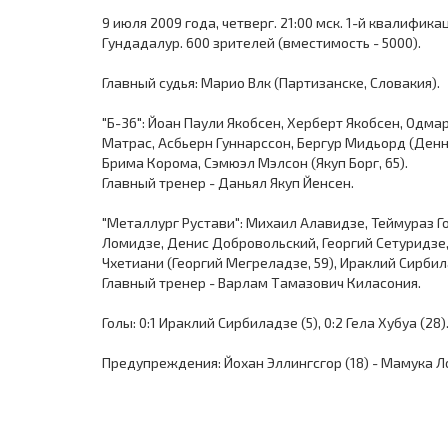
9 июля 2009 года, четверг. 21:00 мск. 1-й квалифи
Гундадалур. 600 зрителей (вместимость - 5000).
Главный судья: Марио Влк (Партизанске, Словакия).
"Б-36": Йоан Паули Якобсен, Херберт Якобсен, Одма
Матрас, Асбьерн Гуннарссон, Бергур Мидьорд (Денни
Брима Корома, Сэмюэл Мэлсон (Якуп Борг, 65).
Главный тренер - Даньял Якуп Йенсен.
"Металлург Рустави": Михаил Алавидзе, Теймураз Г
Ломидзе, Денис Добровольский, Георгий Сетуридзе, Г
Чхетиани (Георгий Мегреладзе, 59), Ираклий Сирбила
Главный тренер - Варлам Тамазович Киласония.
Голы: 0:1 Ираклий Сирбиладзе (5), 0:2 Гела Хубуа (28)
Предупреждения: Йохан Эллингсгор (18) - Мамука Л