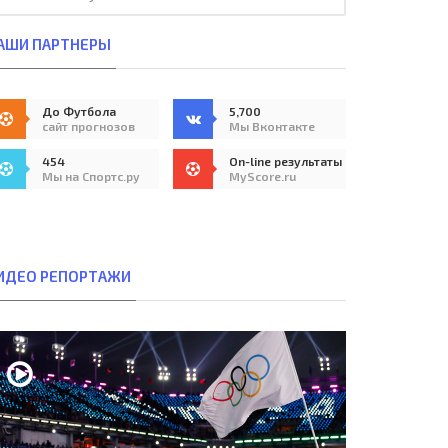
АШИ ПАРТНЕРЫ
До Футбола
5,700
сайт прогнозов
Мы Вконтакте
454
On-line результаты
Мы на Спортс.ру
MyScore.ru
ИДЕО РЕПОРТАЖИ