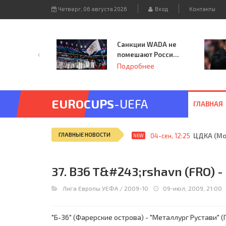
Четверг, 06 августа 2026
Вход
Контакты
Санкции WADA не
помешают России
принять
Подробнее
чемпионат
Европы и финал
Лиги чемпионов.
EUROCUPS
-UEFA
ГЛАВНАЯ
ГЛАВНЫЕ НОВОСТИ
04-сен, 12:25
ЦДКА (Мос
NEW
37. B36 T&#243;rshavn (FRO) - 
Лига Европы УЕФА
/
2009-10
09-июл, 2009, 21:00
"Б-36" (Фарерские острова) - "Металлург Рустави" (Гр