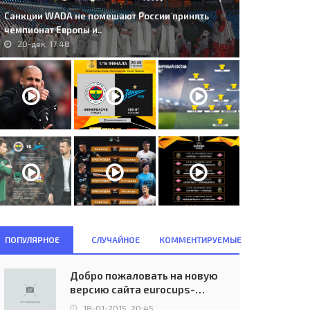
Санкции WADA не помешают России принять
чемпионат Европы и..
20-дек, 17:48
ПОПУЛЯРНОЕ
СЛУЧАЙНОЕ
КОММЕНТИРУЕМЫЕ
al Madrid C.F. (ESP) - A.C.
A.F.C. Ajax Amsterdam (NED) -
lan (ITA) 1:1..
Bursaspor Kul&#252;b&#252;..
Добро пожаловать на новую
05-апр, 21:37
01-окт, 07:50
версию сайта eurocups-
uefa.ru
18-01-2015, 20:45