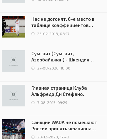
Нас не догонят. 6-е место в
таблице коэффициентов
УЕФА остаётся за Россией
23-02-2018, 08:17
Сумгаит (Сумгаит,
Азербайджан) - Шкендия
(Тетово, Северная
27-08-2020, 18:00
Македония) - 0:2 (0:0)
Главная страница Клуба
Альфредо Ди Стефано.
7-08-2015, 09:29
Санкции WADA не помешают
России принять чемпионат
Европы и финал Лиги
20-12-2020, 17:48