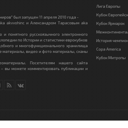
Лига Европы
Кубок Европейс
иров" был запущен 11 апреля 2010 года -
ka akvvohinc и Александром Тарасовым aka
Кубок Ярмарок
Межконтинентал
о и понятного русскоязычного электронного
клопедии по Истории и статистики еврокубков
История чемпио
удобного и многофункционального хранилища
Copa America
е материалы, видео и фото материалы, сканы
Кубок Митропы
еоматериалы. Посетителям нашего сайта
 – вы можете комментировать публикации и
RU
- All Rights Reserved.