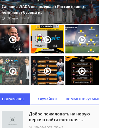
Санкции WADA не помешают России принять
чемпионат Европы и..
20-дек, 17:48
ПОПУЛЯРНОЕ
СЛУЧАЙНОЕ
КОММЕНТИРУЕМЫЕ
5. Liverpool FC (ENG) -
Celtic F.C. Glasgow (SCO) - A.S.
Добро пожаловать на новую
øndby IF (DEN) 0:1..
Saint-Étienne Loire (FRA)..
версию сайта eurocups-
31-окт, 23:00
02-окт, 17:15
uefa.ru
18-01-2015, 20:45