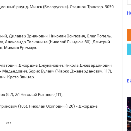
ационный раунд. Минск (Белоруссия). Стадион Трактор. 3050
Н
ий, Дилавер Зрнанович, Николай Осипович, Олег Попель,
лия, Александр Толканица (Николай Рындюк, 60), Дмитрий
в, Михаил Еремчук.
 Булатович, Джордже Джуканович, Никола Джеверданович
н Медьедович, Борис Булаич (Марко Джеверданович, 117),
ич, Крсто Звицер.
В
к (67), 2:1 Николай Рындюк (111).
рикович (105), Николай Осипович (120) - Джордже
***