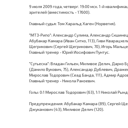
9 июля 2009 года, четверг. 19:00 мск. 1-й квалифик
зрителей (вместимость - 17600).
Главный судья: Том Харальд Хаген (Норвегия).
"МТЗ-Рипо": Александр Сулима, Александр Скшинецк
Абубакар Камара (Иван Ситко, 113), Гиви Кварацхе
Щегрикович (Сергей Щегрикович, 70), Игорь Мальце
Главный тренер - Юрий Иосифович Пунтус.
"Сутьеска": Владан Гильен, Миливое Делич, Дарко
(Данило Вукович, 75), Александар Дублевич, Драже
Мирослав Тодорович (Сеад Банда, 111), Адмир Адров
Главный тренер - Никола Ракоевич.
Голы: 0:1 Мирослав Тодорович (63), 1:1 Николай Рындю
Предупреждения: Абубакар Камара (89), Сергей Щег
Джуканович (43), Миливое Делич (120).