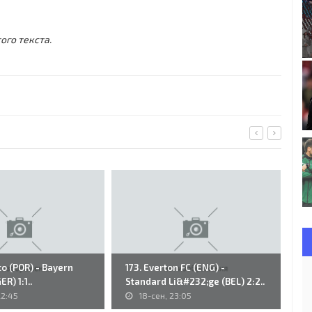
ого текста.
to (POR) - Bayern
173. Everton FC (ENG) -
15
R) 1:1..
Standard Li&#232;ge (BEL) 2:2..
Br
22:45
18-сен, 23:05