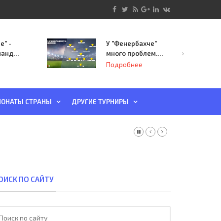
е" -
У "Фенербахче"
манда
много проблем.
инает
Но он опасен для
Подробнее
й-офф
"Зенита"
ы
ОНАТЫ СТРАНЫ
ДРУГИЕ ТУРНИРЫ
ОИСК ПО САЙТУ