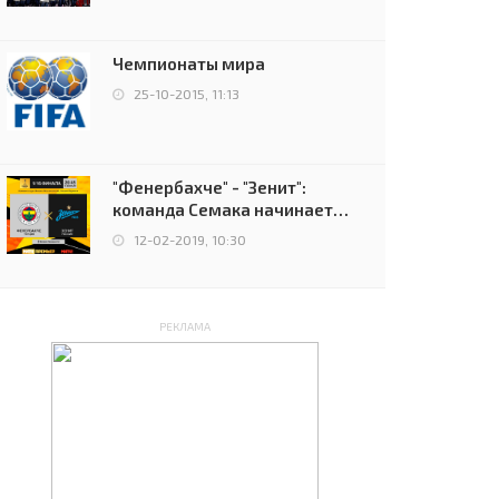
чемпионов.
Чемпионаты мира
25-10-2015, 11:13
"Фенербахче" - "Зенит":
команда Семака начинает
путь в плей-офф Лиги
12-02-2019, 10:30
Европы
РЕКЛАМА