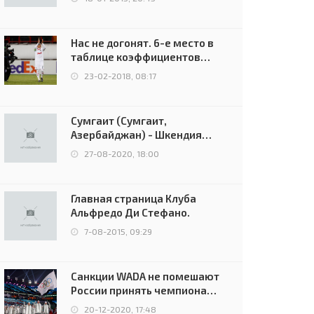
Нас не догонят. 6-е место в
таблице коэффициентов
УЕФА остаётся за Россией
23-02-2018, 08:17
Сумгаит (Сумгаит,
Азербайджан) - Шкендия
(Тетово, Северная
27-08-2020, 18:00
Македония) - 0:2 (0:0)
Главная страница Клуба
Альфредо Ди Стефано.
7-08-2015, 09:29
Санкции WADA не помешают
России принять чемпионат
Европы и финал Лиги
20-12-2020, 17:48