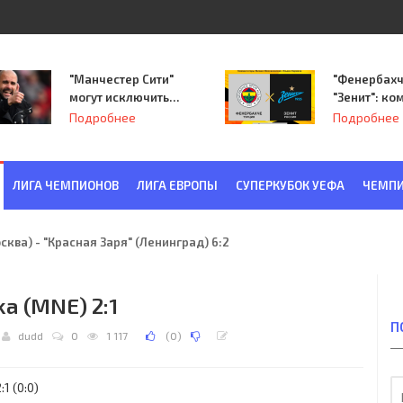
"Манчестер Сити"
"Фенербахч
могут исключить
"Зенит": ко
из Лиги
Семака нач
Подробнее
Подробнее
чемпионов.
путь в пле
Лиги Европ
ЛИГА ЧЕМПИОНОВ
ЛИГА ЕВРОПЫ
СУПЕРКУБОК УЕФА
ЧЕМПИ
ква) - "Красная Заря" (Ленинград) 6:2
ka (MNE) 2:1
П
dudd
0
1 117
(
0
)
1 (0:0)