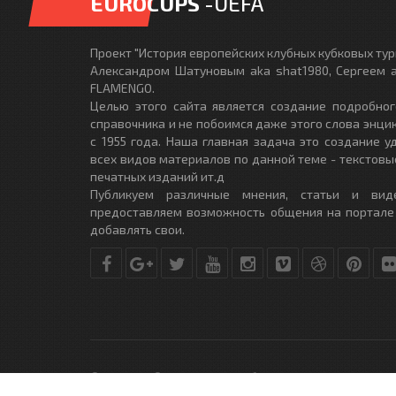
EUROCUPS
-UEFA
Проект "История европейских клубных кубковых турн
Александром Шатуновым aka shat1980, Сергеем a
FLAMENGO.
Целью этого сайта является создание подробног
справочника и не побоимся даже этого слова энци
с 1955 года. Наша главная задача это создание 
всех видов материалов по данной теме - текстовы
печатных изданий ит.д
Публикуем различные мнения, статьи и вид
предоставляем возможность общения на портале
добавлять свои.
© Copyright © 2010-2017. Разработано студией
DLE-THEME.