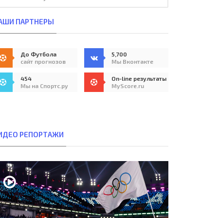
АШИ ПАРТНЕРЫ
До Футбола
5,700
сайт прогнозов
Мы Вконтакте
454
On-line результаты
Мы на Спортс.ру
MyScore.ru
ИДЕО РЕПОРТАЖИ