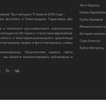
Лига Европы
Кубок Европейс
иров" был запущен 11 апреля 2010 года -
ka akvvohinc и Александром Тарасовым aka
Кубок Ярмарок
Межконтинентал
о и понятного русскоязычного электронного
клопедии по Истории и статистики еврокубков
История чемпио
удобного и многофункционального хранилища
Copa America
е материалы, видео и фото материалы, сканы
Кубок Митропы
еоматериалы. Посетителям нашего сайта
 – вы можете комментировать публикации и
RU
- All Rights Reserved.