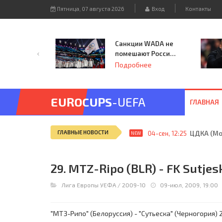
Пятница, 07 августа 2026
Вход
Контакты
Санкции WADA не
помешают России
принять
Подробнее
чемпионат
Европы и финал
Лиги чемпионов.
EUROCUPS
-UEFA
ГЛАВНАЯ
ГЛАВНЫЕ НОВОСТИ
04-сен, 12:25
ЦДКА (Мос
NEW
29. MTZ-Ripo (BLR) - FK Sutjes
Лига Европы УЕФА
/
2009-10
09-июл, 2009, 19:00
"МТЗ-Рипо" (Белоруссия) - "Сутьеска" (Черногория) 2: