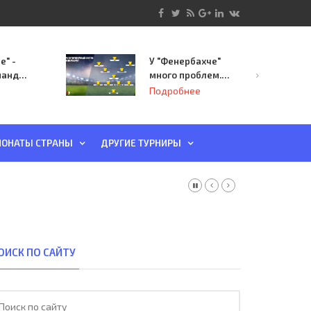
е" -
У "Фенербахче"
манда
много проблем.
инает
Но он опасен для
Подробнее
й-офф
"Зенита"
ы
ОНАТЫ СТРАНЫ
ДРУГИЕ ТУРНИРЫ
ОИСК ПО САЙТУ