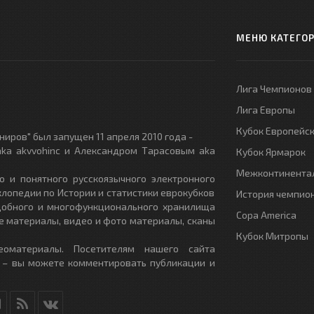
МЕНЮ КАТЕГО
Лига Чемпионов
Лига Европы
Кубок Европейс
иров" был запущен 11 апреля 2010 года -
ka akvvohinc и Александром Тарасовым aka
Кубок Ярмарок
Межконтинентал
о и понятного русскоязычного электронного
клопедии по Истории и статистики еврокубков
История чемпио
удобного и многофункционального хранилища
Copa America
е материалы, видео и фото материалы, сканы
Кубок Митропы
еоматериалы. Посетителям нашего сайта
 – вы можете комментировать публикации и