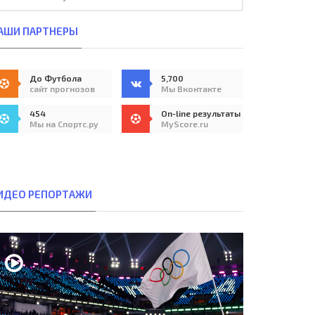
АШИ ПАРТНЕРЫ
До Футбола
5,700
сайт прогнозов
Мы Вконтакте
454
On-line результаты
Мы на Спортс.ру
MyScore.ru
ИДЕО РЕПОРТАЖИ