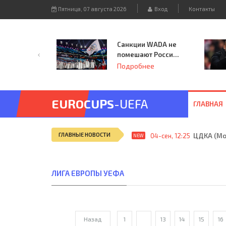
Пятница, 07 августа 2026
Вход
Контакты
Санкции WADA не
помешают России
принять
Подробнее
чемпионат
Европы и финал
Лиги чемпионов.
EUROCUPS
-UEFA
ГЛАВНАЯ
ГЛАВНЫЕ НОВОСТИ
04-сен, 12:25
ЦДКА (Мос
NEW
ЛИГА ЕВРОПЫ УЕФА
Назад
1
...
13
14
15
16