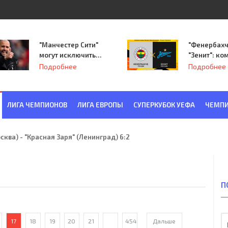
"Манчестер Сити"
"Фенербахч
могут исключить
"Зенит": ко
из Лиги
Семака нач
Подробнее
Подробнее
чемпионов.
путь в пле
Лиги Европ
ЛИГА ЧЕМПИОНОВ
ЛИГА ЕВРОПЫ
СУПЕРКУБОК УЕФА
ЧЕМПИ
ква) - "Красная Заря" (Ленинград) 6:2
П
17
18
19
20
21
...
454
Дальше