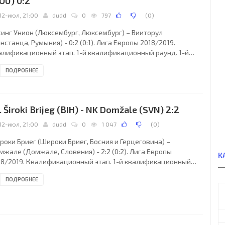
OU) 0:2
12-июл, 21:00
dudd
0
797
(
0
)
синг Унион (Люксембург, Люксембург) – Вииторул
нстанца, Румыния) - 0:2 (0:1). Лига Европы 2018/2019.
алификационный этап. 1-й квалификационный раунд. 1-й
ч. 12 июля 2018 года, четверг. 19:00 СЕТ. Люксембург,
ПОДРОБНЕЕ
ксембург. Переменная облачность. +23°C. Стадион Жози
тель. 1383 зрителя (17 % при вместимости 8054). Главный
ья: Алекс Тролейс (Фарерские острова). Ассистенты: Дан
тур-Паули Хейгор (Фарерские острова), Эдвард Хейгор
. Široki Brijeg (BIH) - NK Domžale (SVN) 2:2
арерские острова). Резервный судья: Бьярки
12-июл, 21:00
dudd
0
1 047
(
0
)
роки Бриег (Широки Бриег, Босния и Герцеговина) –
жале (Домжале, Словения) - 2:2 (0:2). Лига Европы
К
18/2019. Квалификационный этап. 1-й квалификационный
нд. 1-й матч. 12 июля 2018 года, четверг. 19:00 СЕТ. Широки
ПОДРОБНЕЕ
ег, Босния и Герцеговина. Ясно. +26°C. Стадион Пецара. 2500
телей (25 % при вместимости 10000). Главный судья: Петр
делеану (Чехия). Ассистенты: Томаш Мокруш (Чехия), Петр
жей (Чехия). Резервный судья: Ондржей Берка (Чехия).
оки Бриег: 1. Лука Билобрк; 16.