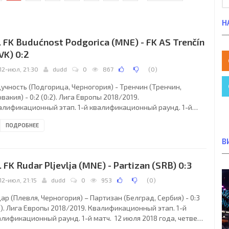
Н
. FK Budućnost Podgorica (MNE) - FK AS Trenčín
VK) 0:2
12-июл, 21:30
dudd
0
867
(
0
)
учность (Подгорица, Черногория) - Тренчин (Тренчин,
вакия) - 0:2 (0:2). Лига Европы 2018/2019.
алификационный этап. 1-й квалификационный раунд. 1-й
ч. 12 июля 2018 года, четверг. 19:30 СЕТ. Подгорица,
ПОДРОБНЕЕ
ногория. Ясно. +32°C. Городской стадион. 2000 зрителей (11
при вместимости 18000). Главный судья: Мете Калкаван
В
тамбул, Турция). Ассистенты: Джейхун Сесигюзель (Стамбул,
ция), Эсат Санджактар (Турция). Резервный судья: Суат
. FK Rudar Pljevlja (MNE) - Partizan (SRB) 0:3
сланбога (Малатья, Турция). Будучность
12-июл, 21:15
dudd
0
953
(
0
)
ар (Плевля, Черногория) – Партизан (Белград, Сербия) - 0:3
1). Лига Европы 2018/2019. Квалификационный этап. 1-й
лификационный раунд. 1-й матч. 12 июля 2018 года, четверг.
15 СЕТ. Никшич, Черногория. Солнечно. +25°C. Городской