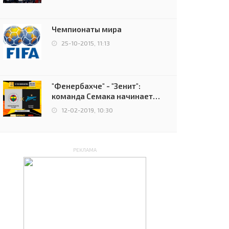
чемпионов.
Чемпионаты мира
25-10-2015, 11:13
"Фенербахче" - "Зенит":
команда Семака начинает
путь в плей-офф Лиги
12-02-2019, 10:30
Европы
РЕКЛАМА