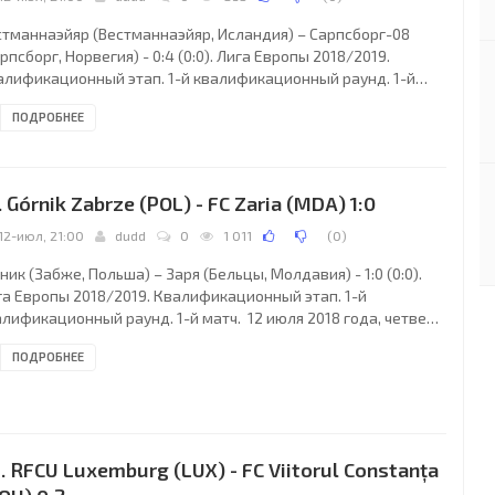
стманнаэйяр (Вестманнаэйяр, Исландия) – Сарпсборг-08
рпсборг, Норвегия) - 0:4 (0:0). Лига Европы 2018/2019.
алификационный этап. 1-й квалификационный раунд. 1-й
ч. 12 июля 2018 года, четверг. 19:00 СЕТ. Вестманнаэйяр,
ПОДРОБНЕЕ
ландия. Облачно. +10°C. Стадион Хастейнсведлюр. 673
теля (22 % при вместимости 3 034). Главный судья: Ник Уолш
отландия). Ассистенты: Грэм Стюарт (Шотландия), Шон Карр
отландия). Резервный судья: Юэн Андерсон (Шотландия).
. Górnik Zabrze (POL) - FC Zaria (MDA) 1:0
стманнаэйяр: 21. Халльдоур-Паль
12-июл, 21:00
dudd
0
1 011
(
0
)
ник (Забже, Польша) – Заря (Бельцы, Молдавия) - 1:0 (0:0).
га Европы 2018/2019. Квалификационный этап. 1-й
лификационный раунд. 1-й матч. 12 июля 2018 года, четверг.
00 СЕТ. Забже, Польша. Облачно. +17°C. Стадион Эрнст Поль.
ПОДРОБНЕЕ
28 зрителей (61 % при вместимости 31871). Главный судья:
лип Глова (Словакия). Ассистенты: Франтишек Ференц
овакия), Габриэль Адам (Словакия). Резервный судья: Адам
олани (Словакия). Гурник (Забже): 1. Томаш Лоска; 3. Адам
льневич, 2. Пшемыслав
. RFCU Luxemburg (LUX) - FC Viitorul Constanța