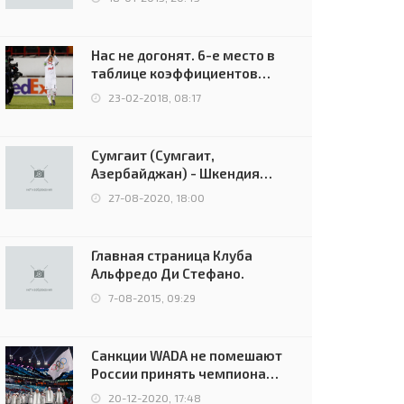
Нас не догонят. 6-е место в
таблице коэффициентов
УЕФА остаётся за Россией
23-02-2018, 08:17
Сумгаит (Сумгаит,
Азербайджан) - Шкендия
(Тетово, Северная
27-08-2020, 18:00
Македония) - 0:2 (0:0)
Главная страница Клуба
Альфредо Ди Стефано.
7-08-2015, 09:29
Санкции WADA не помешают
России принять чемпионат
Европы и финал Лиги
20-12-2020, 17:48