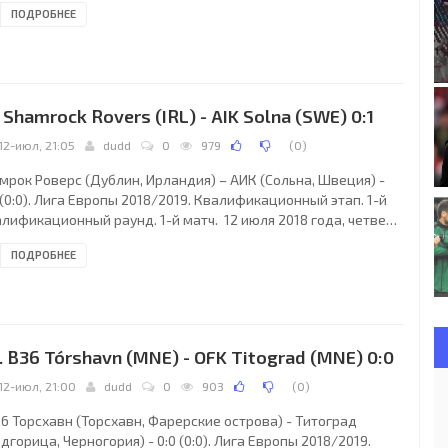
ПОДРОБНЕЕ
дион. 3150 зрителей (60 % при вместимости 5214). Главный
ья: Стюарт Атвелл (Нунатон, Уорикшир, Англия). Ассистенты:
ри Леннард (Англия), Дэниел Кук (Англия). Резервный судья:
ид Кут (Западный Йоркшир, Англия). Рудар (Плевля): 77. Вук
ович, 3.
. Shamrock Rovers (IRL) - AIK Solna (SWE) 0:1
12-июл, 21:05
dudd
0
979
(
0
)
мрок Роверс (Дублин, Ирландия) – АИК (Сольна, Швеция) -
 (0:0). Лига Европы 2018/2019. Квалификационный этап. 1-й
лификационный раунд. 1-й матч. 12 июля 2018 года, четверг.
05 СЕТ. Дублин, Ирландия. Облачно. +19°C. Стадион Талла.
ПОДРОБНЕЕ
7 зрителей (33 % при вместимости 8600). Главный судья:
ександер Харкам (Австрия). Ассистенты: Андреас Вичнигг
стрия), Роберт Штайнахер (Австрия). Резервный судья:
хард Гробельник (Вена, Австрия). Шэмрок Роверс (Дублин):
 Гэвин Базуну; 2. Этан
. B36 Tórshavn (MNE) - OFK Titograd (MNE) 0:0
12-июл, 21:00
dudd
0
903
(
0
)
6 Торсхавн (Торсхавн, Фарерские острова) - Титоград
дгорица, Черногория) - 0:0 (0:0). Лига Европы 2018/2019.