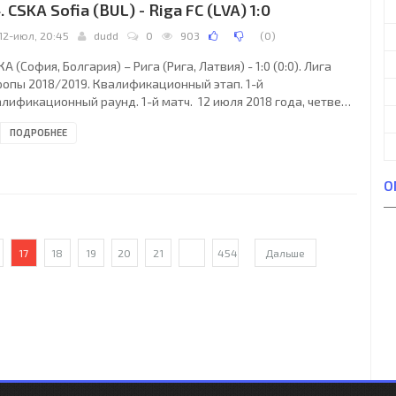
. CSKA Sofia (BUL) - Riga FC (LVA) 1:0
12-июл, 20:45
dudd
0
903
(
0
)
А (София, Болгария) – Рига (Рига, Латвия) - 1:0 (0:0). Лига
ропы 2018/2019. Квалификационный этап. 1-й
лификационный раунд. 1-й матч. 12 июля 2018 года, четверг.
45 СЕТ. София, Болгария. Ясно. +25°C. Стадион Болгарска
ПОДРОБНЕЕ
мия. 7500 зрителей (34 % при вместимости 22015). Главный
дья: Марио Зебец (Хорватия). Ассистенты: Борут Крижарич
рватия), Ерко Црнчич (Хорватия). Резервный судья: Иван
О
ек (Риека, Хорватия). ЦСКА (София): 30. Витаутас Черняускас
Т); 27. Борис Секулич (СЛК),
17
18
19
20
21
...
454
Дальше