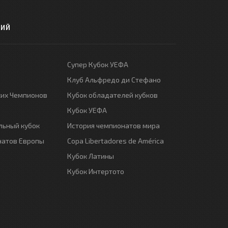
РИЙ
Супер Кубок УЕФА
Клуб Альфредо ди Стефано
ких Чемпионов
Кубок обладателей кубков
Кубок УЕФА
ьный кубок
История чемпионатов мира
натов Европы
Copa Libertadores de América
Кубок Латины
Кубок Интертото