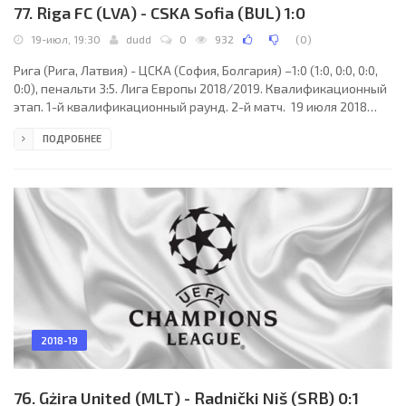
77. Riga FC (LVA) - CSKA Sofia (BUL) 1:0
19-июл, 19:30
dudd
0
932
(
0
)
Рига (Рига, Латвия) - ЦСКА (София, Болгария) –1:0 (1:0, 0:0, 0:0,
0:0), пенальти 3:5. Лига Европы 2018/2019. Квалификационный
этап. 1-й квалификационный раунд. 2-й матч. 19 июля 2018
года, четверг. 17:30 СЕТ. Рига, Латвия. Облачно. +23°C. Стадион
ПОДРОБНЕЕ
Сконто. 3100 зрителей (31 % при вместимости 10007). Главный
судья: Фуркат Атажанов (Шымкент, Казахстан). Ассистенты:
Евгений Бельский (Тараз, Казахстан), Айдын Тасыбаев
(Павлодар, Казахстан). Резервный судья: Арман Исмуратов
(Казахстан). Рига
2018-19
76. Gżira United (MLT) - Radnički Niš (SRB) 0:1