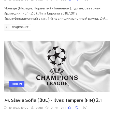
Мольде (Мольде, Норвегия) - Гленавон (Лурган, Северная
Ирландия) - 5:1 (2:0). Лига Европы 2018/2019.
Квалификационный этап. 1-й квалификационный раунд. 2-й
матч. 19 июля 2018 года, четверг. 17:00 СЕТ. Мольде, Норвегия.
ПОДРОБНЕЕ
Переменная облачность. +17°C. Стадион «Акер». 5150 зрителей
(46 % при вместимости 11167). Главный судья: Александр Тян
(Кишинёв, Молдавия). Ассистенты: Анатолий Бодян
(Молдавия), Виктор Мардари (Молдавия). Резервный судья:
Петру Стоянов (Молдавия). Мольде: 1. Андреас Линде (ШВЕ),
2018-19
74. Slavia Sofia (BUL) - Ilves Tampere (FIN) 2:1
19-июл, 19:00
dudd
0
941
(
0
)