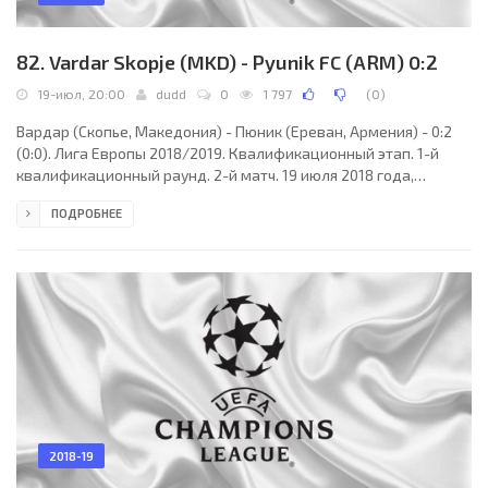
82. Vardar Skopje (MKD) - Pyunik FC (ARM) 0:2
19-июл, 20:00
dudd
0
1 797
(
0
)
Вардар (Скопье, Македония) - Пюник (Ереван, Армения) - 0:2
(0:0). Лига Европы 2018/2019. Квалификационный этап. 1-й
квалификационный раунд. 2-й матч. 19 июля 2018 года,
четверг. 18:00 СЕТ. Скопье, Македония. Облачно. +23°C.
ПОДРОБНЕЕ
Стадион Филип II Арена. 5823 зрителя (18 % при вместимости
32580). Главный судья: Иан Макнабб (Северная Ирландия).
Ассистенты: Стивен Белл (Северная Ирландия), Райан Келси
(Северная Ирландия). Резервный судья: Томас Кларк
(Северная Ирландия). Вардар" (Скопье): 90. Филип
2018-19