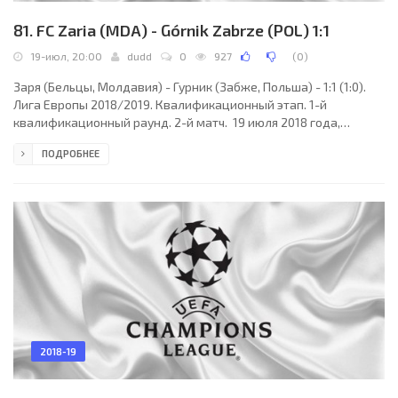
81. FC Zaria (MDA) - Górnik Zabrze (POL) 1:1
19-июл, 20:00
dudd
0
927
(
0
)
Заря (Бельцы, Молдавия) - Гурник (Забже, Польша) - 1:1 (1:0).
Лига Европы 2018/2019. Квалификационный этап. 1-й
квалификационный раунд. 2-й матч. 19 июля 2018 года,
четверг. 18:00 СЕТ. Кишинёв, Молдавия. Переменная
ПОДРОБНЕЕ
облачность. +27°C. Стадион Зимбру. 1300 зрителей (12 % при
вместимости 10500). Главный судья: Рахим Гасанов
(Азербайджан). Ассистенты: Яшар Аббасов (Азербайджан),
Акиф Амирали (Азербайджан). Резервный судья: Рауф
Каббаров (Азербайджан). Заря (Бельцы): 1. Владимир Лившиц
(к); 8.
2018-19