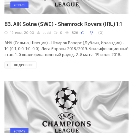
2018-19
83. AIK Solna (SWE) - Shamrock Rovers (IRL) 1:1
19-июл, 20:00
dudd
0
826
(
0
)
АИК (Сольна, Швеция) - Шэмрок Роверс (Дублин, Ирландия) -
1:1 (0:1, 0:0, 1:0, 0:0). Лига Европы 2018/2019. Квалификационный
этап. 1-й квалификационный раунд. 2-й матч. 19 июля 2018
года, четверг. 18:00 СЕТ. Стокгольм, Швеция. Стадион Френдс
ПОДРОБНЕЕ
Арена. 8115 зрителей (15 % при вместимости 54329). Главный
судья: Николя Ляфорж (Бельгия). Ассистенты: Лоран Конотт
(Бельгия), Карел Де Роккер (Бельгия). Резервный судья: Вим
Смет (Бельгия). АИК (Стокгольм): 34. Оскар Линнер; 6.
Александер Милошевич
2018-19