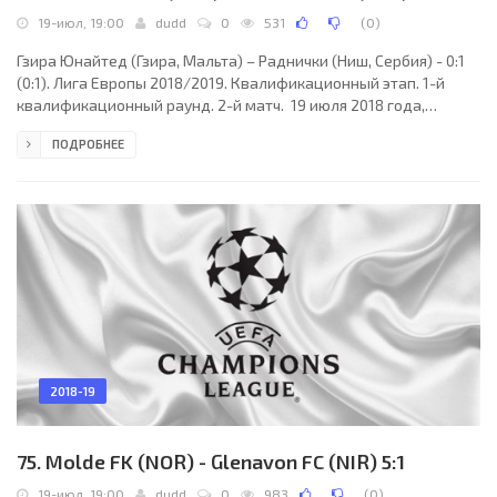
19-июл, 19:00
dudd
0
531
(
0
)
Гзира Юнайтед (Гзира, Мальта) – Раднички (Ниш, Сербия) - 0:1
(0:1). Лига Европы 2018/2019. Квалификационный этап. 1-й
квалификационный раунд. 2-й матч. 19 июля 2018 года,
четверг. 17:00 СЕТ. Та-Кали, Мальта. Солнечно. +33°C. Стадион
ПОДРОБНЕЕ
Сентенари. 509 зрителей (25 % при вместимости 2000).
Главный судья: Сурен Балиян (Ереван, Армения). Ассистенты:
Эрик Аревшатян (Армения), Ваник Симонян (Армения).
Резервный судья: Артак Симонян (Армения). Гзира Юнайтед: 1.
Энтони Курми; 26. Саша Борг, 33. Томас
2018-19
75. Molde FK (NOR) - Glenavon FC (NIR) 5:1
19-июл, 19:00
dudd
0
983
(
0
)