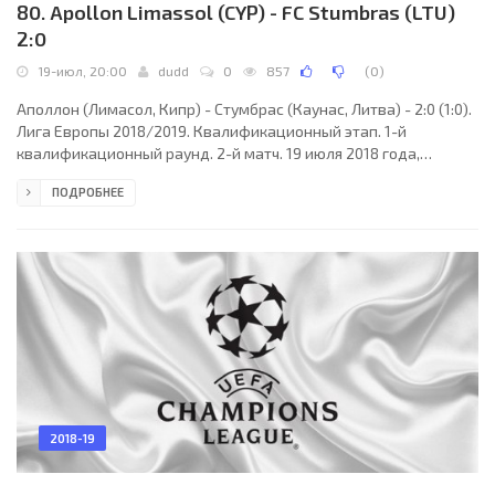
80. Apollon Limassol (CYP) - FC Stumbras (LTU)
2:0
19-июл, 20:00
dudd
0
857
(
0
)
Аполлон (Лимасол, Кипр) - Стумбрас (Каунас, Литва) - 2:0 (1:0).
Лига Европы 2018/2019. Квалификационный этап. 1-й
квалификационный раунд. 2-й матч. 19 июля 2018 года,
четверг. 18:00 СЕТ. Никосия, Кипр. Солнечно. +30°C. Стадион
ПОДРОБНЕЕ
ГСП. 2556 зрителей (11 % при вместимости 22859). Главный
судья: Эльдорьян Хамити (Албания). Ассистенты: Ридигер
Чокай (Албания), Эрдин Дода (Албания). Резервный судья:
Крешник Цьяпи (Албания). Аполлон (Лимасол): 83. Бруну Вале
(ПОР); 17. Жоау Педру (ПОР), 44. Эктор Юсте
2018-19