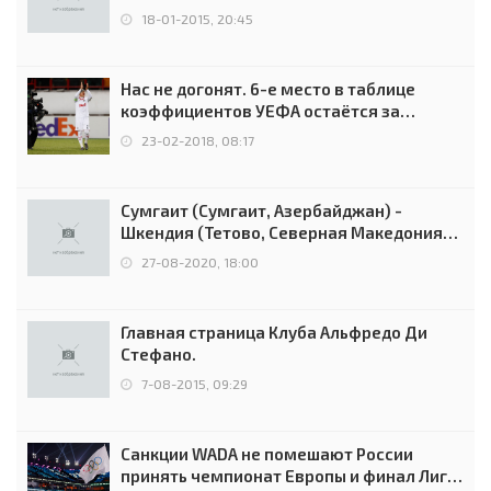
18-01-2015, 20:45
Нас не догонят. 6-е место в таблице
коэффициентов УЕФА остаётся за
Россией
23-02-2018, 08:17
Сумгаит (Сумгаит, Азербайджан) -
Шкендия (Тетово, Северная Македония) -
0:2 (0:0)
27-08-2020, 18:00
Главная страница Клуба Альфредо Ди
Стефано.
7-08-2015, 09:29
Санкции WADA не помешают России
принять чемпионат Европы и финал Лиги