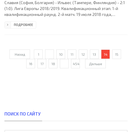
Славия (София, Болгария) - Ильвес (Тампере, Финляндия) - 2:1
(1:0). Лига Европы 2018/2019. Квалификационный этап. 1-й
квалификационный раунд. 2-й матч. 19 июля 2018 года,
четверг. 17:00 СЕТ. София, Болгария. Переменная облачность.
ПОДРОБНЕЕ
+20°C. Стадион "Василь Левски". 3400 зрителей (8 % при
вместимости 43228). Главный судья: Ненад Джокич (Ужице,
Сербия). Ассистенты: Неманья Петрович (Ужице, Сербия), Деян
Петрович (Кикинда, Сербия). Резервный судья: Игор
Стоилкович (Земун, Сербия). Славия (София): 32.
Назад
1
...
10
11
12
13
14
15
16
17
18
...
454
Дальше
ПОИСК ПО САЙТУ