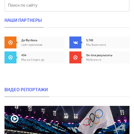
НАШИ ПАРТНЕРЫ
До Футбола
5,700
сайт прогнозов
Мы Вконтакте
454
On-line результаты
Мы на Спортс.ру
MyScore.ru
ВИДЕО РЕПОРТАЖИ