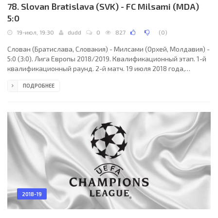
78. Slovan Bratislava (SVK) - FC Milsami (MDA)
5:0
19-июл, 19:30
dudd
0
827
(
0
)
Слован (Братислава, Словакия) - Милсами (Орхей, Молдавия) -
5:0 (3:0). Лига Европы 2018/2019. Квалификационный этап. 1-й
квалификационный раунд. 2-й матч. 19 июля 2018 года,
четверг. 17:30 СЕТ. Братислава, Словаки. Солнечно. +25°C.
ПОДРОБНЕЕ
Стадион Пасьенки. 2175 зрителей (17 % при вместимости
13000). Главный судья: Нейц Кайтазович (Словения).
Ассистенты: Матей Жунич (Словения), Мануэл Видали
(Словения). Резервный судья: Митя Зганец (Словения). Слован:
30. Михал Шулла; 2. Митч Апо (ГОЛ/ГАНА), 66. Кенан
2018-19