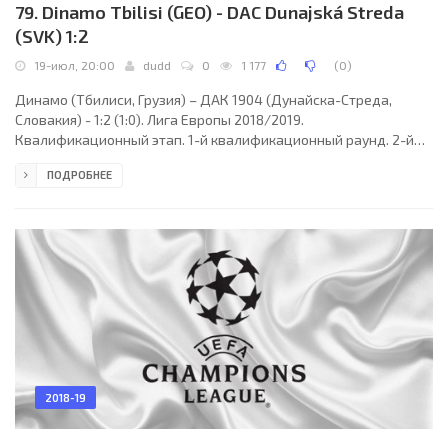
79. Dinamo Tbilisi (GEO) - DAC Dunajská Streda
(SVK) 1:2
19-июл, 20:00
dudd
0
1 177
(
0
)
Динамо (Тбилиси, Грузия) – ДАК 1904 (Дунайска-Стреда,
Словакия) - 1:2 (1:0). Лига Европы 2018/2019.
Квалификационный этап. 1-й квалификационный раунд. 2-й
матч. 19 июля 2018 года, четверг. 18:00 СЕТ. Тбилиси, Грузия.
ПОДРОБНЕЕ
Солнечно. +26°C. Стадион Динамо-Арена им. Бориса Пайчадзе.
6111 зрителей (11 % при вместимости 54549). Главный судья:
Димитар Мецкаровски (Македония). Ассистенты: Деян
Неделкоски (Македония), Гоце Петрески (Македония).
Резервный судья: Деян Якимовски (Македония). Динамо
(Тбилиси):
2018-19