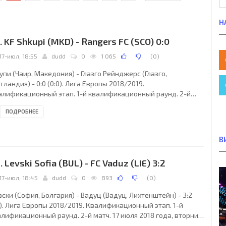
Н
. KF Shkupi (MKD) - Rangers FC (SCO) 0:0
17-июл, 18:55
dudd
0
1 065
(
0
)
пи (Чаир, Македония) - Глазго Рейнджерс (Глазго,
ландия) - 0:0 (0:0). Лига Европы 2018/2019.
алификационный этап. 1-й квалификационный раунд. 2-й
ч. 17 июля 2018 года, четверг. 16:55 СЕТ. Скопье, Македония.
ПОДРОБНЕЕ
ачно. +25°C. Стадион Филип II Арена. 4750 зрителей (15 %
 вместимости 32580). Главный судья: Халил Мелер (Турция).
истенты: Керем Эрсой (Турция), Ибрахим Чаглар (Турция).
В
зервный судья: Корай Генчерлер (Маниса, Турция). Шкупи
ир): 1. Суат Зендели (к); 88. Эрмедин
. Levski Sofia (BUL) - FC Vaduz (LIE) 3:2
17-июл, 18:45
dudd
0
893
(
0
)
ски (София, Болгария) - Вадуц (Вадуц, Лихтенштейн) - 3:2
1). Лига Европы 2018/2019. Квалификационный этап. 1-й
лификационный раунд. 2-й матч. 17 июля 2018 года, вторник.
45 СЕТ. София, Болгария. Стадион «Георгий Аспарухов». 5500