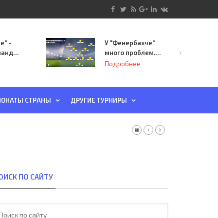
е" -
У "Фенербахче"
манда
много проблем.
инает
Но он опасен для
Подробнее
й-офф
"Зенита"
ы
ОНАТЫ СТРАНЫ
ДРУГИЕ ТУРНИРЫ
ОИСК ПО САЙТУ