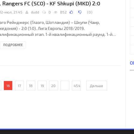
. Rangers FC (SCO) - KF Shkupi (MKD) 2:0
нгрия). Клифтонвилл (Белфаст): 13.
12-июл, 21:45
dudd
0
852
(
0
)
зго Рейнджерс (Глазго, Шотландия) – Шкупи (Чаир,
едония) - 2:0 (1:0). Лига Европы 2018/2019.
алификационный этап. 1-й квалификационный раунд. 1-й
ч. 12 июля 2018 года, четверг. 19:45 СЕТ. Глазго, Шотландия.
ПОДРОБНЕЕ
ременная облачность. +19°C. Стадион Айброкс. 49309
телей (97 % при вместимости 51082). Главный судья:
истиан Дингерт (Таллихтенберг, Германия). Ассистенты:
О
ке Пиккель (Мендиг, Германия), Тобиас Христ (Мюнхвайлер-
-Родальбе, Германия). Резервный судья: Харм Осмерс
16
17
18
19
20
...
454
Дальше