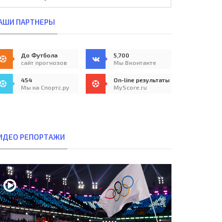
АШИ ПАРТНЕРЫ
До Футбола
5,700
сайт прогнозов
Мы Вконтакте
454
On-line результаты
Мы на Спортс.ру
MyScore.ru
ИДЕО РЕПОРТАЖИ