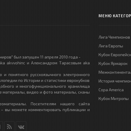
МЕНЮ КАТЕГО
Лига Чемпионов
Лига Европы
Кубок Европейс
иров" был запущен 11 апреля 2010 года -
ka akvvohinc и Александром Тарасовым aka
Кубок Ярмарок
Межконтинентал
о и понятного русскоязычного электронного
клопедии по Истории и статистики еврокубков
История чемпио
удобного и многофункционального хранилища
Copa America
е материалы, видео и фото материалы, сканы
Кубок Митропы
еоматериалы. Посетителям нашего сайта
 – вы можете комментировать публикации и