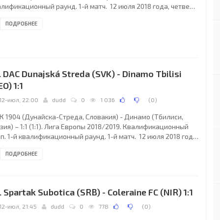
лификационный раунд. 1-й матч. 12 июля 2018 года, четверг.
00 СЕТ. Ниш, Сербия. Ясно. Стадион Чаир. 8500 зрителей (47
ПОДРОБНЕЕ
при вместимости 18151). Главный судья: Джейсон Барсело
ибралтар). Ассистенты: Джоан Уорд (Гибралтар), Эндрю
роди (Гибралтар). Резервный судья: Патрик Канепа
бралтар). Раднички: 1. Младен Живкович; 8. Александар
оровски (МАК), 6. Радован Панков,
. DAC Dunajská Streda (SVK) - Dinamo Tbilisi
EO) 1:1
12-июл, 22:00
dudd
0
1 036
(
0
)
К 1904 (Дунайска-Стреда, Словакия) - Динамо (Тбилиси,
зия) – 1:1 (1:1). Лига Европы 2018/2019. Квалификационный
п. 1-й квалификационный раунд. 1-й матч. 12 июля 2018 года,
верг. 20:00 СЕТ. Дунайска-Стреда, Словакия. Ясно. +23°C.
ПОДРОБНЕЕ
адион MOL-Арена. 8759 зрителей (67 % при вместимости
00). Главный судья: Ирфан Пельто (Сараево, Босния и
рцеговина). Ассистенты: Сенад Ибришимбегович (Травник,
ния и Герцеговина), Давор Бельо (Мостар, Босния и
. Spartak Subotica (SRB) - Coleraine FC (NIR) 1:1
рцеговина). Резервный судья: Харис
12-июл, 21:45
dudd
0
778
(
0
)