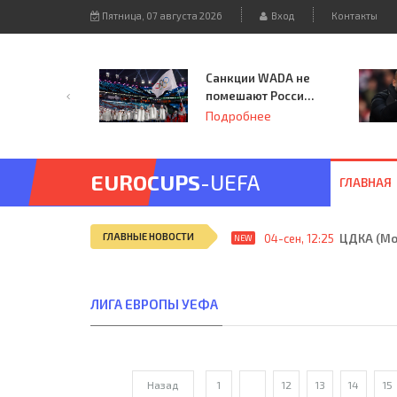
Пятница, 07 августа 2026
Вход
Контакты
Санкции WADA не
помешают России
принять
Подробнее
чемпионат
Европы и финал
Лиги чемпионов.
EUROCUPS
-UEFA
ГЛАВНАЯ
ГЛАВНЫЕ НОВОСТИ
04-сен, 12:25
ЦДКА (Мос
NEW
ЛИГА ЕВРОПЫ УЕФА
Назад
1
...
12
13
14
15