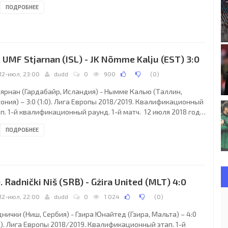
ПОДРОБНЕЕ
телей (19 % при вместимости 29200). Главный судья: Роберт
рви (Ирландия). Ассистенты: Роберт Кларк (Ирландия), Уэйн
кдоннелл (Ирландия). Резервный судья: Раймонд Мэтьюз
ландия). Левски (София): 21. Божидар Митрев (к) (1. Мартин
ачек (СЛК), 46);
. UMF Stjarnan (ISL) - JK Nõmme Kalju (EST) 3:0
12-июл, 23:00
dudd
0
900
(
0
)
ьярнан (Гардабайр, Исландия) - Нымме Калью (Таллин,
ония) – 3:0 (1:0). Лига Европы 2018/2019. Квалификационный
п. 1-й квалификационный раунд. 1-й матч. 12 июля 2018 года,
верг. 21:00 СЕТ. Гардабайр, Исландия. Переменная
ПОДРОБНЕЕ
лачность. +11°C. Стадион Стьорнюведлюр. 980 зрителей (50 %
 вместимости 1979). Главный судья: Радек Пригода (Лоуни,
хия). Ассистенты: Иво Надворник (Чехия), Иржи Кржиж
хия). Резервный судья: Мирослав Зелинка (Чехия). Стьярнан
рдабайр): 1. Харалдур
. Radnički Niš (SRB) - Gżira United (MLT) 4:0
12-июл, 22:00
dudd
0
1 024
(
0
)
нички (Ниш, Сербия) - Гзира Юнайтед (Гзира, Мальта) – 4:0
0). Лига Европы 2018/2019. Квалификационный этап. 1-й