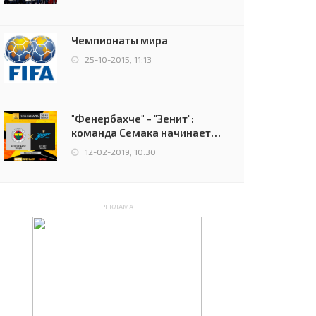
чемпионов.
Чемпионаты мира
25-10-2015, 11:13
"Фенербахче" - "Зенит":
команда Семака начинает
путь в плей-офф Лиги
12-02-2019, 10:30
Европы
РЕКЛАМА