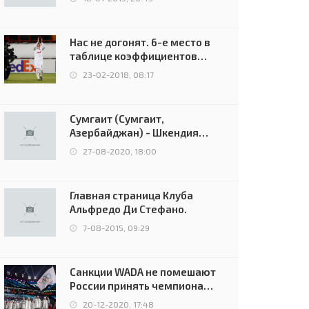
Нас не догонят. 6-е место в
таблице коэффициентов
УЕФА остаётся за Россией
23-02-2018, 08:17
Сумгаит (Сумгаит,
Азербайджан) - Шкендия
(Тетово, Северная
27-08-2020, 18:00
Македония) - 0:2 (0:0)
Главная страница Клуба
Альфредо Ди Стефано.
7-08-2015, 09:29
Санкции WADA не помешают
России принять чемпионат
Европы и финал Лиги
20-12-2020, 17:48