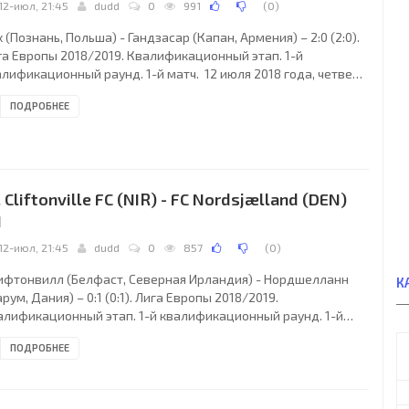
12-июл, 21:45
dudd
0
991
(
0
)
 (Познань, Польша) - Гандзасар (Капан, Армения) – 2:0 (2:0).
га Европы 2018/2019. Квалификационный этап. 1-й
лификационный раунд. 1-й матч. 12 июля 2018 года, четверг.
45 СЕТ. Познань, Польша. Переменная облачность. +21°C.
ПОДРОБНЕЕ
адион Мейски. Главный судья: Игал Фрид (Израиль).
истенты: Идан Яркони (Израиль), Нати Дотан (Израиль).
ервный судья: Цив Адлер (Израиль). Лех (Познань): 1. Ясмин
ич (БОС) (к); 26. Рафал Яницки. 4. Томас Рогне (НОР), 3.
РНОН Де Марко Морлакки (ИСП);
. Cliftonville FC (NIR) - FC Nordsjælland (DEN)
1
12-июл, 21:45
dudd
0
857
(
0
)
ифтонвилл (Белфаст, Северная Ирландия) - Нордшелланн
К
рум, Дания) – 0:1 (0:1). Лига Европы 2018/2019.
алификационный этап. 1-й квалификационный раунд. 1-й
ч. 12 июля 2018 года, четверг. 19:45 СЕТ. Белфаст, Северная
ПОДРОБНЕЕ
ландия. Переменная облачность. +18°C. Стадион Солитьюд.
0 зрителей (19 % при вместимости 6224). Главный судья:
ндор Сабо (Бекешчаба, Венгрия). Ассистенты: Балаж Серт
нгрия), Жолт Варга (Венгрия). Резервный судья: Чаба Пинтер