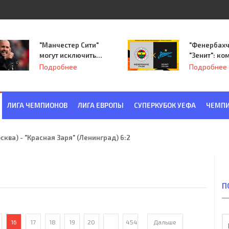
"Манчестер Сити"
"Фенербахч
могут исключить
"Зенит": ко
из Лиги
Семака нач
Подробнее
Подробнее
чемпионов.
путь в пле
Лиги Европ
ЛИГА ЧЕМПИОНОВ
ЛИГА ЕВРОПЫ
СУПЕРКУБОК УЕФА
ЧЕМПИ
ква) - "Красная Заря" (Ленинград) 6:2
П
16
17
18
19
20
...
454
Дальше