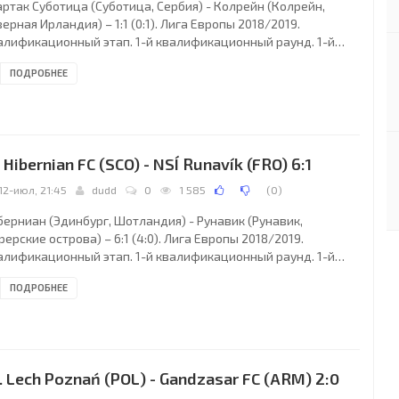
артак Суботица (Суботица, Сербия) - Колрейн (Колрейн,
ерная Ирландия) – 1:1 (0:1). Лига Европы 2018/2019.
алификационный этап. 1-й квалификационный раунд. 1-й
ч. 12 июля 2018 года, четверг. 19:45 СЕТ. Нови Сад, Сербия.
ПОДРОБНЕЕ
ременная облачность. +24°C. Стадион Караджордже. 976
телей (5 % при вместимости 21000). Главный судья: Алексей
тюнин (Москва, Россия). Ассистенты: Алексей Лунёв
восибирск, Россия), Дмитрий Чельцов (Москва, Россия).
зервный судья: Роман Галимов (Улан-Удэ,
. Hibernian FC (SCO) - NSÍ Runavík (FRO) 6:1
12-июл, 21:45
dudd
0
1 585
(
0
)
берниан (Эдинбург, Шотландия) - Рунавик (Рунавик,
ерские острова) – 6:1 (4:0). Лига Европы 2018/2019.
алификационный этап. 1-й квалификационный раунд. 1-й
ч. 12 июля 2018 года, четверг. 19:45 СЕТ. Эдинбург,
ПОДРОБНЕЕ
ландия. Облачно. +14°C. Стадион Истер Роуд. 12501 зритель
1 % при вместимости 20421). Главный судья: Манфредас
кьянчукас (Литва). Ассистенты: Александрас Радюшас
тва), Эдгарас Бучинскас (Литва). Резервный судья: Донатас
менас (Литва). Хиберниан (Эдинбург): 31. Адам
. Lech Poznań (POL) - Gandzasar FC (ARM) 2:0