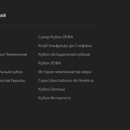
РИЙ
Супер Кубок УЕФА
Клуб Альфредо ди Стефано
ких Чемпионов
Кубок обладателей кубков
Кубок УЕФА
ьный кубок
История чемпионатов мира
натов Европы
Copa Libertadores de América
Кубок Латины
Кубок Интертото