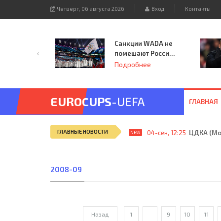
Четверг, 06 августа 2026
Вход
Контакты
Санкции WADA не
помешают России
принять
Подробнее
чемпионат
Европы и финал
Лиги чемпионов.
EUROCUPS
-UEFA
ГЛАВНАЯ
ГЛАВНЫЕ НОВОСТИ
04-сен, 12:25
ЦДКА (Мос
NEW
2008-09
Назад
1
...
9
10
11