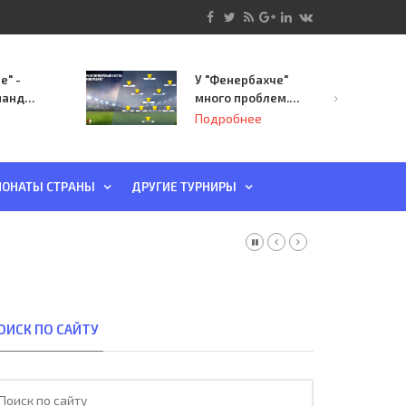
е" -
У "Фенербахче"
манда
много проблем.
инает
Но он опасен для
Подробнее
й-офф
"Зенита"
ы
ОНАТЫ СТРАНЫ
ДРУГИЕ ТУРНИРЫ
ОИСК ПО САЙТУ