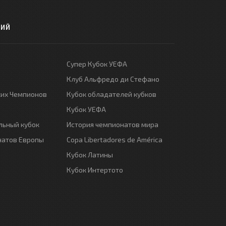
РИЙ
Супер Кубок УЕФА
Клуб Альфредо ди Стефано
ких Чемпионов
Кубок обладателей кубков
Кубок УЕФА
ьный кубок
История чемпионатов мира
натов Европы
Copa Libertadores de América
Кубок Латины
Кубок Интертото