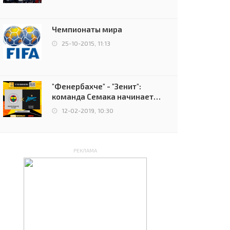
чемпионов.
Чемпионаты мира
25-10-2015, 11:13
"Фенербахче" - "Зенит":
команда Семака начинает
путь в плей-офф Лиги
12-02-2019, 10:30
Европы
РЕКЛАМА