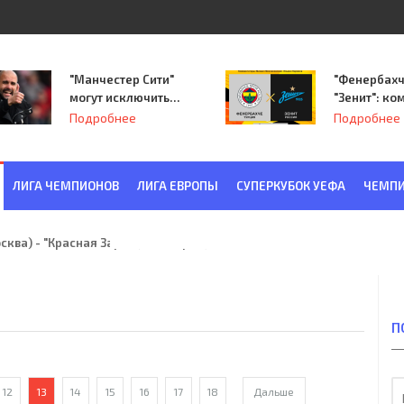
"Манчестер Сити"
"Фенербахч
могут исключить
"Зенит": ко
из Лиги
Семака нач
Подробнее
Подробнее
чемпионов.
путь в пле
Лиги Европ
ЛИГА ЧЕМПИОНОВ
ЛИГА ЕВРОПЫ
СУПЕРКУБОК УЕФА
ЧЕМПИ
ква) - "Красная Заря" (Ленинград) 6:2
П
12
13
14
15
16
17
18
Дальше