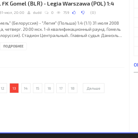
. FK Gomel (BLR) - Legia Warszawa (POL) 1:4
31-июл, 20:00
dudd
0
759
(
0
)
мель" (Белоруссия) - "Легия" (Польша) 1:4 (1:1) 31 июля 2008
а, четверг. 20:00 мск. 1-й квалификационный раунд. Гомель
лоруссия). Стадион Центральный.. Главный судья: Даниэль
альхаммар (Ландскруна, Швеция). "Гомель": Игорь Логвинов,
ПОДРОБНЕЕ
чард Бохомо, Игорь Кузьменок (Александр Прохоров, 64),
вел Рыбак, Ренан Брессан (Армен Тигранян, 62), Майкон
лижури (Евгений Барсуков, 46), Андрей Мисюк, Андрей
О
ранок, Сергей Матвейчик, Агван Мкртчян, Антон Матвеенко.
авный тренер - Анатолий
12
13
14
15
16
17
18
Дальше