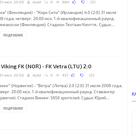
31-июл, 20:00
dudd
0
884
(
0
)
ка" (Финляндия) - "Корк Сити" (Ирландия) 4:0 (2:0) 31 июля
8 года, четверг. 20:00 мск. 1-й квалификационный раунд.
кеакоски (Финляндия). Стадион Техтаан Кенття.. Судьи:
ман Лаюкс (Гульбене, Латвия), Юрий Поповиченко, Арнис
ПОДРОБНЕЕ
мкинс (оба - Латвия). Резервный: Вадим Директоренко
твия). "Хака": Александр Довбня, Юусо Кангаскорпи, Яркко
онен, Петри Вильянен (Валлери Минкенен, 61), Яни Кауппила,
не Махлакаарто, Микко Маннинен (Яри Никкиля, 85), Чейн
улер, Тони Пекка Лехтинен
. Viking FK (NOR) - FK Vetra (LTU) 2:0
31-июл, 20:00
dudd
0
937
(
0
)
кинг" (Норвегия) - "Ветра" (Литва) 2:0 (2:0) 31 июля 2008 года,
верг. 20:00 мск. 1-й квалификационный раунд. Ставангер
К
рвегия). Стадион Викинг. 5650 зрителей. Судьи: Юрий
ейчук, Алексадр Билорус, Николай Левко (все - Украина).
ПОДРОБНЕЕ
кинг": Томас Мюре, Моррис Росс (Видар Ниша, 50), Рене
ингбайль, Рагнвальд Сома (Берре Стеенслид, 42), Тронд Эрик
ртелсен, Аллан Горде, Николай Стокхольм, Андре
ниэльсен, Мартин Филло, Питер Айдже (Йоне Самуэльсен,
), Александер Эдегард. Главный