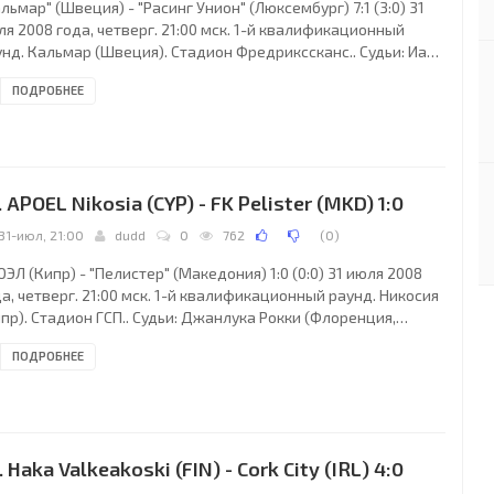
льмар" (Швеция) - "Расинг Унион" (Люксембург) 7:1 (3:0) 31
я 2008 года, четверг. 21:00 мск. 1-й квалификационный
унд. Кальмар (Швеция). Стадион Фредрикссканс.. Судьи: Иан
оукс, Мартин Молони, Барри Мартин Макдоннелл (все -
ПОДРОБНЕЕ
андия). Резервный: Ричи Винтер (Ирландия). "Кальмар":
ттер Васта, Маркус Линдберг, Микаэль Эклунд (Петтер
нартссон, 33), Стефан Ларссон, Артур Сорин, Патрик
сенгрен, Патрик Ингелстен (Джимми Аугустссон, 67), Хенрик
дстрём, Расмус Эльм, Эрик Исраэльссон,
. APOEL Nikosia (CYP) - FK Pelister (MKD) 1:0
31-июл, 21:00
dudd
0
762
(
0
)
ЭЛ (Кипр) - "Пелистер" (Македония) 1:0 (0:0) 31 июля 2008
а, четверг. 21:00 мск. 1-й квалификационный раунд. Никосия
пр). Стадион ГСП.. Судьи: Джанлука Рокки (Флоренция,
лия), Никола Николетти, Андреа Кьокки (оба - Италия).
ПОДРОБНЕЕ
зервный: Кармине Руссо (Италия). АПОЭЛ: Дионисиос Хиотис,
т Брурс, Нуну Мораиш, Даниэль Флоря (Алтын Хакши, 75),
рк Сегири, Хрисостомус Микаил, Консантинос Хараламбидес,
истос Контис, Элиу Пинту (Андреас Папафанасиу, 60), Ненад
росавлевич, Жан Паулиста
. Haka Valkeakoski (FIN) - Cork City (IRL) 4:0