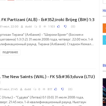
Н
. FK Partizani (ALB) - &#352;iroki Brijeg (BIH) 1:3
31-июл, 22:00
dudd
0
1 103
(
0
)
ртизан Тирана" (Албания) - "Широки Бриег" (Босния и
цеговина) 1:3 (1:2) 31 июля 2008 года, четверг. 22:00 мск. 1-й
алификационный раунд. Тирана (Албания). Стадион Кемал
фа.. Судьи: Бас Нейхейс (Энсхеде, Голландия), Ари Бринк,
ПОДРОБНЕЕ
трик Лангкамп (оба - Голландия). Резервный: Данни Маккели
лландия). "Партизан Тирана": Эдван Бакай, Тефик Османи,
дит Бекири, Рахман Халлачи, Луан Пинари, Виктор Гьюла,
В
ан Карапици (Эди Цайку, 68), Арбер Чапа, Мариуш Нгьеле,
ерг Музака (Фатьон Тафай,
. The New Saints (WAL) - FK S&#363;duva (LTU)
1
31-июл, 21:45
dudd
0
817
(
0
)
 (Уэльс) - "Судува" (Литва) 0:1 (0:0) 31 июля 2008 года,
верг. 21:45 мск. 1-й квалификационный раунд. Ньютаун