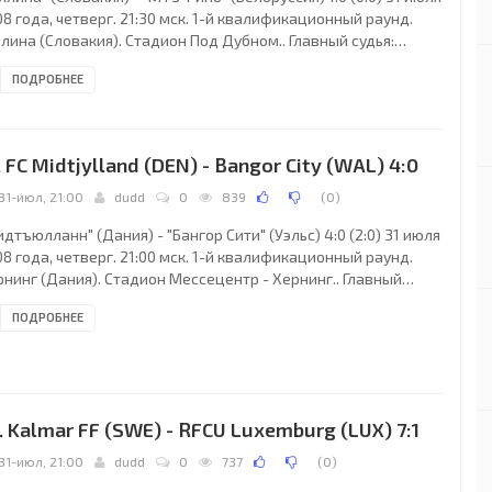
8 года, четверг. 21:30 мск. 1-й квалификационный раунд.
лина (Словакия). Стадион Под Дубном.. Главный судья:
аэль Кукулакис (Ираклион, Греция). Судьи: Михаэль
ПОДРОБНЕЕ
улакис (Ираклион, Греция), Христос Акривос, Христос
лайцидис (оба - Греция). Резервный: Ставрос Трицонис
реция). "Жилина": Душан Перниш, Йозеф Пьячек, Петер
карик, Беньямин Вомачка, Ондржей Шурек, Роберт Еж, Иван
. FC Midtjylland (DEN) - Bangor City (WAL) 4:0
ак (Эмил Рилке, 64), Мислав Кароглан (да
31-июл, 21:00
dudd
0
839
(
0
)
дтъюлланн" (Дания) - "Бангор Сити" (Уэльс) 4:0 (2:0) 31 июля
8 года, четверг. 21:00 мск. 1-й квалификационный раунд.
рнинг (Дания). Стадион Мессецентр - Хернинг.. Главный
дья: Карен Налбандян (Армения). "Мидтъюлланн": Мартин
ПОДРОБНЕЕ
шка, Кристиан Ипша, Марош Климпл, Йеспер Йулсгор,
истиан Сивебек (Ибрахим Гнану, 70), Деннис Флинта,
бакар Акилу, Филип Марчич, Петтер Ольсен (Секу Олисе, 46),
уде Нвору (Ибрахим Гнану, 70), Бабджиде Бабатунде.
вный тренер - Томас Томасберг (Дания).
. Kalmar FF (SWE) - RFCU Luxemburg (LUX) 7:1
31-июл, 21:00
dudd
0
737
(
0
)