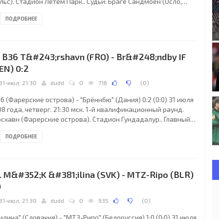
льс). Стадион Летем Парк.. Судьи: Браге Сандмоен (Осло,
рвегия), Свейн-Инге Викен, Ким-Андре Йонсен (оба -
ПОДРОБНЕЕ
рвегия). Резервный: Ким-Анри Йонсен (Норвегия). ТНС: Пол
ррисон, Дуэйн Кортни, Филип Бейкер (Альфонсо Картер, 52),
ас Холмс (Джон Маккенна, 88), Майкл Тейлор, Скотт Раско,
вен Бек, Барри Хоган, Джон Тонер (Алекс Дарлингтон, 65),
. B36 T&#243;rshavn (FRO) - Br&#248;ndby IF
йкл Уайлд, Джейми Вуд. Главный
EN) 0:2
31-июл, 21:30
dudd
0
716
(
0
)
6 (Фарерские острова) - "Брённбю" (Дания) 0:2 (0:0) 31 июля
8 года, четверг. 21:30 мск. 1-й квалификационный раунд.
рсхавн (Фарерские острова). Стадион Гундадалур.. Главный
дья: Маркус Стрембергсон (Швеция). Б-36: Майнхардт
ПОДРОБНЕЕ
энсен, Алекс, Дмитрие Янчович, Йохан Гуннарссон, Клемент
трас, Одмар Феро, Ханус Торлейфсон, Магнус Ольсен, Бергур
дьорд (Боги Хермансен, 87), Роальдур Якобсен (Инжи
стед, 75), Сэмюэл Мэлсон (Йохан Эллингсгор, 80). Главный
. M&#352;K &#381;ilina (SVK) - MTZ-Ripo (BLR)
енер - Хедин Аскхам (Фарерские
0
31-июл, 21:30
dudd
0
935
(
0
)
лина" (Словакия) - "МТЗ-Рипо" (Белоруссия) 1:0 (0:0) 31 июля