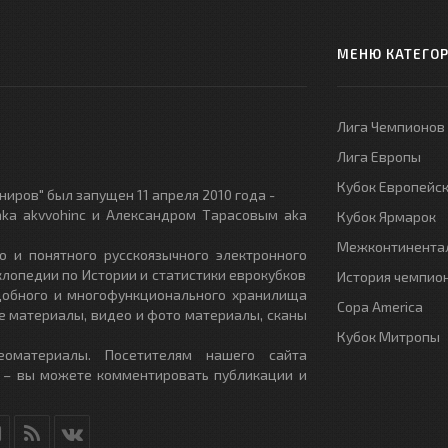
МЕНЮ КАТЕГО
Лига Чемпионов
Лига Европы
Кубок Европейс
иров" был запущен 11 апреля 2010 года -
ka akvvohinc и Александром Тарасовым aka
Кубок Ярмарок
Межконтинентал
о и понятного русскоязычного электронного
клопедии по Истории и статистики еврокубков
История чемпио
удобного и многофункционального хранилища
Copa America
е материалы, видео и фото материалы, сканы
Кубок Митропы
еоматериалы. Посетителям нашего сайта
 – вы можете комментировать публикации и