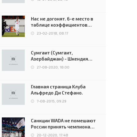
Нас не догонят. 6-е место в
таблице коэффициентов
УЕФА остаётся за Россией
23-02-2018, 08:17
Сумгаит (Сумгаит,
Азербайджан) - Шкендия
(Тетово, Северная
27-08-2020, 18:00
Македония) - 0:2 (0:0)
Главная страница Клуба
Альфредо Ди Стефано.
7-08-2015, 09:29
Санкции WADA не помешают
России принять чемпионат
Европы и финал Лиги
20-12-2020, 17:48