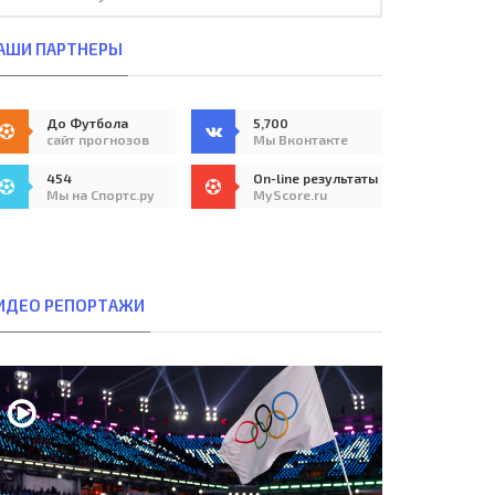
АШИ ПАРТНЕРЫ
До Футбола
5,700
сайт прогнозов
Мы Вконтакте
454
On-line результаты
Мы на Спортс.ру
MyScore.ru
ИДЕО РЕПОРТАЖИ