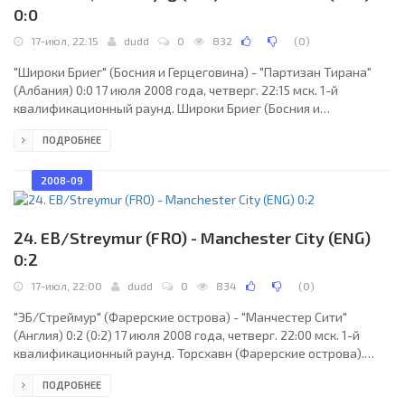
0:0
17-июл, 22:15
dudd
0
832
(
0
)
"Широки Бриег" (Босния и Герцеговина) - "Партизан Тирана"
(Албания) 0:0 17 июля 2008 года, четверг. 22:15 мск. 1-й
квалификационный раунд. Широки Бриег (Босния и
Герцеговина). Стадион Пецара.. Судьи: Павел Ольшак (Лученец,
ПОДРОБНЕЕ
Словакия), Милан Палусак, Душан Кубачка (оба - Словакия).
Резервный: Мирослав Файчик (Словакия). "Широки Бриег":
Владимир Василь, Томислав Божич, Йосип Баришич, Бруно
2008-09
Прлич, Марсиано (Даниэль Кожул, 53), Марко Юрич, Далибор
Шилич, Кармо Алешандре, Вагнер, Станко Бубало (Иван
24. EB/Streymur (FRO) - Manchester City (ENG)
0:2
17-июл, 22:00
dudd
0
834
(
0
)
"ЭБ/Стреймур" (Фарерские острова) - "Манчестер Сити"
(Англия) 0:2 (0:2) 17 июля 2008 года, четверг. 22:00 мск. 1-й
квалификационный раунд. Торсхавн (Фарерские острова).
Стадион Торсволлур.. Судьи: Николе Петинат, Рафаэль Цедер,
ПОДРОБНЕЕ
Хуан Лосано (все - Швейцария). Резервный: Брюно Гроссен