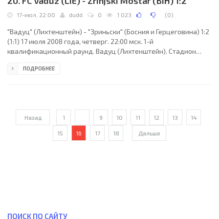
20. FC Vaduz (LIE) - Zrinjski Mostar (BIH) 1:2
17-июл, 22:00
dudd
0
1 023
(
0
)
"Вадуц" (Лихтенштейн) - "Зриньски" (Босния и Герцеговина) 1:2
(1:1) 17 июля 2008 года, четверг. 22:00 мск. 1-й
квалификационный раунд. Вадуц (Лихтенштейн). Стадион
Райнпарк.. Главный судья: Гедиминас Мажейка (Каунас, Литва).
ПОДРОБНЕЕ
"Вадуц": Ян Соммер, Марко Рицбергер, Паскаль Черроне,
Стефан Итен, Дамир Джомбич, Микеле Польверино, Дамьян
Бельон, Мигель Меа Витали, Одирлей де Соуза Гаспар, Тим
Гроссклаус (Виллиан де Соуза, 54), Беньямин Фишер (Бруно
Суттер, 79). Главный тренер - Хайнц Херрманн
Назад
1
...
9
10
11
12
13
14
15
16
17
18
Дальше
ПОИСК ПО САЙТУ