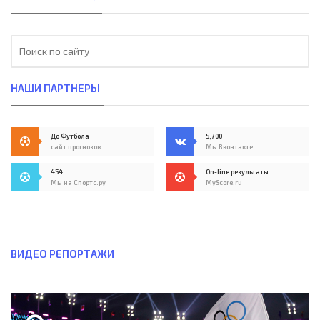
НАШИ ПАРТНЕРЫ
До Футбола
5,700
сайт прогнозов
Мы Вконтакте
454
On-line результаты
Мы на Спортс.ру
MyScore.ru
ВИДЕО РЕПОРТАЖИ