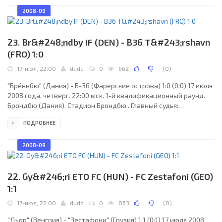
(Швейцария). "ЭБ/Стреймур": Рене Торгор, Андерс Якобсен
(Брайан Ольсен, 76), Фроди Клементсен, Бардур Ольсен, Эгил
2008-09
Бё, Марни Юрхус, Петер Фольдгаст (Даниэль Давидсен, 85),
Леви Ханссен, Лейф Никласен, Арнбьорн
23. Br&#248;ndby IF (DEN) - B36 T&#243;rshavn
(FRO) 1:0
17-июл, 22:00
dudd
0
662
(
0
)
"Брённбю" (Дания) - Б-36 (Фарерские острова) 1:0 (0:0) 17 июля
2008 года, четверг. 22:00 мск. 1-й квалификационный раунд.
Брондбю (Дания). Стадион Брондбю.. Главный судья:
Кристофер Лотье (Мальта). "Брённбю": Стефан Андерсен,
ПОДРОБНЕЕ
Томас Расмуссен, Макс Фон Шлебрюгге, Йон Йонссон, Даниэль
Васс, Самуэль Холмен, Александер Фарнеруд, Тобиас
Миккельсен (Петер Мадсен, 59), Стефан Гисласон, Мортен
2008-09
Расмуссен (Кристофер Катонго, 41), Каспер Лоренцен (Дэвид
Уильямс, 72). Главный тренер - Том Келерт (Дания).
22. Gy&#246;ri ETO FC (HUN) - FC Zestafoni (GEO)
1:1
17-июл, 22:00
dudd
0
863
(
0
)
"Дьор" (Венгрия) - "Зестафони" (Грузия) 1:1 (0:1) 17 июля 2008