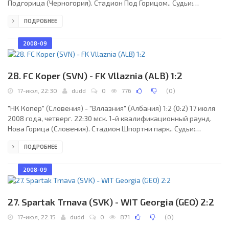
Подгорица (Черногория). Стадион Под Горицом.. Судьи:
Геннадий Сиденко, Олег Молчанов, Виталий Горбатов (все -
ПОДРОБНЕЕ
Молдавия). Резервный: Игорь Шацкий (Молдавия). "Зета":
Деян Саскавчевич, Марко Чолакович, Мирослав Калудерович,
Хилмо Гутич, Каду (Данило Цулафич, 78), Горан Бурзанович, Вук
2008-09
Джурич, Боян Иванович (Владимир Больевич, 81), Савио, Зария
Пеличич, Иван Кнежевич (Милош
28. FC Koper (SVN) - FK Vllaznia (ALB) 1:2
17-июл, 22:30
dudd
0
776
(
0
)
"НК Копер" (Словения) - "Вллазния" (Албания) 1:2 (0:2) 17 июля
2008 года, четверг. 22:30 мск. 1-й квалификационный раунд.
Нова Горица (Словения). Стадион Шпортни парк.. Судьи:
Алексей Кульбаков (Гомель, Белоруссия), Вячеслав Быков,
ПОДРОБНЕЕ
Станислав Савицкий (оба - Белоруссия). Резервный: Валерий
Величко (Белоруссия). "НК Копер": Эрмин Хасич, Энес
Ханданагич (Боштьян Крефт, 46), Андрей Растовац,
2008-09
Александер Райчевич, Саша Божичич, Себастьян Витальяно,
Эдин Шечич (Санди Ибеджи, 46), Митя Вилер, Адэвале
27. Spartak Trnava (SVK) - WIT Georgia (GEO) 2:2
17-июл, 22:15
dudd
0
871
(
0
)