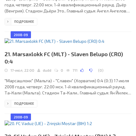
года, четверг. 22:00 мск. 1-й квалификационный раунд. Дьёр
(Венгрия). Стадион Дьёри Это.. Главный судья: Ангел Ангелов
(Болгария). "Дьор": Саша Стеванович, Балаж Николов, Петер
ПОДРОБНЕЕ
Штарк, Аттила Пинтер (Даниэль Вольди, 67), Зоран Шупич,
Золтан Боор, Дьердь Йожи, Антал Якль, Марио Бицак (Томаш
Кольтои, 46), Золтан Ковач, Петер Байзат. Главный тренер -
2008-09
Шандор Эгервари (Венгрия). "Зестафони": Роин Квасхвадзе,
Эдсон Дос Сантос, Уча
21. Marsaxlokk FC (MLT) - Slaven Belupo (CRO)
0:4
17-июл, 22:00
dudd
0
711
(
0
)
"Марсашлокк" (Мальта) - "Славен" (Хорватия) 0:4 (0:3) 17 июля
2008 года, четверг. 22:00 мск. 1-й квалификационный раунд.
Та-Кали (Мальта). Стадион Та-Кали.. Главный судья: Ян Йилек
(Прага, Чехия), Антонин Кордула, Мартин Вечера (оба - Чехия).
ПОДРОБНЕЕ
Резервный: Иржи Адам (Чехия). "Марсашлокк": Сэйвиор
Дарманин, Малкольм Ликари, Карло Мамо, Тревор Темплмэн,
Марк Барбара (Марсело Перейра, 46), Брайан Саид, Кевин
2008-09
Саммут, Гарет Шиберрас (Стивен Уэллмэн, 76), Кристиан
Кассар, Хулио Алькорсе (Клайв Бринкат,