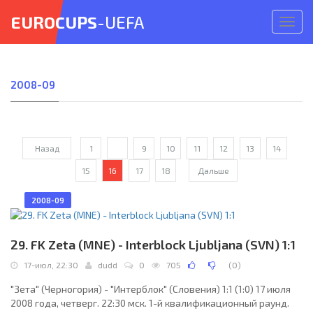
EUROCUPS
-UEFA
Откр
меню
2008-09
Назад
1
...
9
10
11
12
13
14
15
16
17
18
Дальше
2008-09
29. FK Zeta (MNE) - Interblock Ljubljana (SVN) 1:1
17-июл, 22:30
dudd
0
705
(
0
)
"Зета" (Черногория) - "Интерблок" (Словения) 1:1 (1:0) 17 июля
2008 года, четверг. 22:30 мск. 1-й квалификационный раунд.