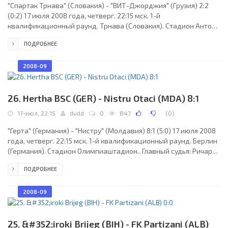
"Спартак Трнава" (Словакия) - "ВИТ-Джорджия" (Грузия) 2:2
(0:2) 17 июля 2008 года, четверг. 22:15 мск. 1-й
квалификационный раунд. Трнава (Словакия). Стадион Антон
Малатински.. Судьи: Йоханнес Вальгейрссон, Сигурдур
ПОДРОБНЕЕ
Торлейфссон, Йоханн Гудмундссон (все - Исландия).
Резервный: Эйолфур-Магнус Кристинссон (Исландия).
"Спартак Трнава": Ладислав Рыбански, Владимир Понцак,
2008-09
Петер Долежай, Иван Циферски, Петер Дьюриш (Мартин
Гулдан, 65), Камил Копунек, Небойша Еленкович, Любош
Ганзель, Карлос Гарсия
26. Hertha BSC (GER) - Nistru Otaci (MDA) 8:1
17-июл, 22:15
dudd
0
847
(
0
)
"Герта" (Германия) - "Нистру" (Молдавия) 8:1 (5:0) 17 июля 2008
года, четверг. 22:15 мск. 1-й квалификационный раунд. Берлин
(Германия). Стадион Олимпиаштадион.. Главный судья: Ричард
Лисвельд (Нидерланды). "Герта": Ярослав Дробны, Стив фон
ПОДРОБНЕЕ
Берген, Кака, Марк Штайн, Софьян Шахед (Шервин
Раджабали-Фарди, 71), Пал Дардаи, Гойко Качар (Фабиан
Лустенбергер, 67), Патрик Эберт, Лукаш Пищек, Марко
2008-09
Пантелич (Валери Домовчийски, 46), Раффаэл. Главный тренер
- Люсьен Фавр (Шаейцария). "Нистру": Дмитрий
25. &#352;iroki Brijeg (BIH) - FK Partizani (ALB)