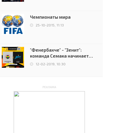
чемпионов.
Чемпионаты мира
25-10-2015, 11:13
"Фенербахче" - "Зенит":
команда Семака начинает
путь в плей-офф Лиги
12-02-2019, 10:30
Европы
РЕКЛАМА