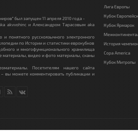
Лига Европы
Кубок Европейс
иров" был запущен 11 апреля 2010 года -
ka akvvohinc и Александром Тарасовым aka
Кубок Ярмарок
Межконтинентал
о и понятного русскоязычного электронного
клопедии по Истории и статистики еврокубков
История чемпио
удобного и многофункционального хранилища
Copa America
е материалы, видео и фото материалы, сканы
Кубок Митропы
еоматериалы. Посетителям нашего сайта
 – вы можете комментировать публикации и
RU
- All Rights Reserved.