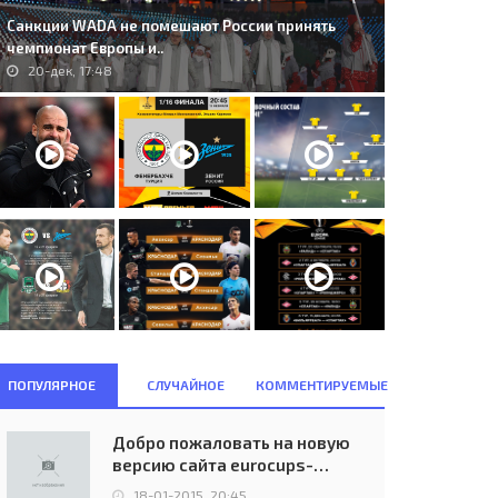
Санкции WADA не помешают России принять
чемпионат Европы и..
20-дек, 17:48
ПОПУЛЯРНОЕ
СЛУЧАЙНОЕ
КОММЕНТИРУЕМЫЕ
. Glentoran Belfast (NIR) -
S.K. Brann Bergen (NOR) -
rskla Poltava (UKR) 0:2..
Glentoran F.C. Belfast (NIR) 1:1..
Добро пожаловать на новую
14-июл, 22:45
24-окт, 09:57
версию сайта eurocups-
uefa.ru
18-01-2015, 20:45