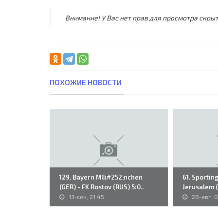
Внимание! У Вас нет прав для просмотра скрыт
ПОХОЖИЕ НОВОСТИ
129. Bayern M&#252;nchen
61. Sporting
(GER) - FK Rostov (RUS) 5:0..
Jerusalem (I
13-сен, 21:45
28-авг, 