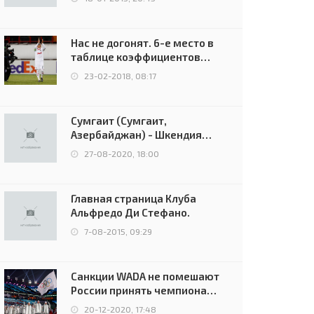
Нас не догонят. 6-е место в
таблице коэффициентов
УЕФА остаётся за Россией
23-02-2018, 08:17
Сумгаит (Сумгаит,
Азербайджан) - Шкендия
(Тетово, Северная
27-08-2020, 18:00
Македония) - 0:2 (0:0)
Главная страница Клуба
Альфредо Ди Стефано.
7-08-2015, 09:29
Санкции WADA не помешают
России принять чемпионат
Европы и финал Лиги
20-12-2020, 17:48