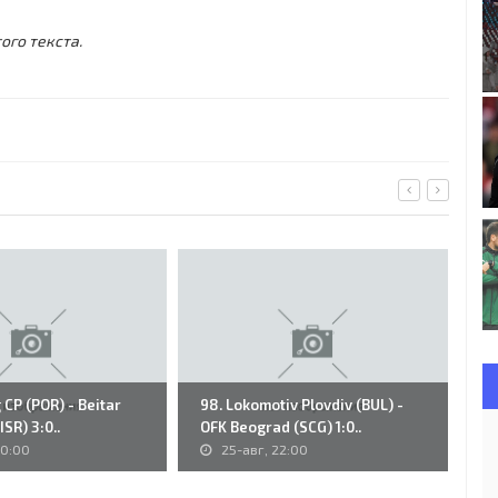
ого текста.
 CP (POR) - Beitar
98. Lokomotiv Plovdiv (BUL) -
86
SR) 3:0..
OFK Beograd (SCG) 1:0..
Vo
00:00
25-авг, 22:00