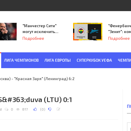
"Манчестер Сити"
"Фенербахч
могут исключить
"Зенит": ко
из Лиги
Семака нач
Подробнее
Подробнее
чемпионов.
путь в пле
Лиги Европ
ЛИГА ЧЕМПИОНОВ
ЛИГА ЕВРОПЫ
СУПЕРКУБОК УЕФА
ЧЕМПИ
ква) - "Красная Заря" (Ленинград) 6:2
 S&#363;duva (LTU) 0:1
П
d
0
817
(
0
)