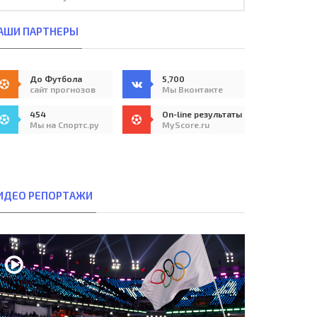
АШИ ПАРТНЕРЫ
До Футбола
5,700
сайт прогнозов
Мы Вконтакте
454
On-line результаты
Мы на Спортс.ру
MyScore.ru
ИДЕО РЕПОРТАЖИ