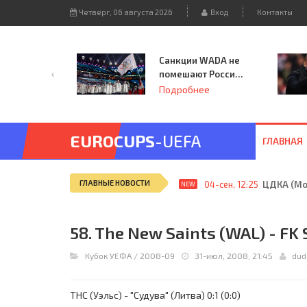
Четверг, 06 августа 2026
Вход
Контакты
Санкции WADA не
помешают России
принять
Подробнее
чемпионат
Европы и финал
Лиги чемпионов.
EUROCUPS
-UEFA
ГЛАВНАЯ
ГЛАВНЫЕ НОВОСТИ
04-сен, 12:25
ЦДКА (Мос
NEW
58. The New Saints (WAL) - FK
Кубок УЕФА
/
2008-09
31-июл, 2008, 21:45
dud
ТНС (Уэльс) - "Судува" (Литва) 0:1 (0:0)