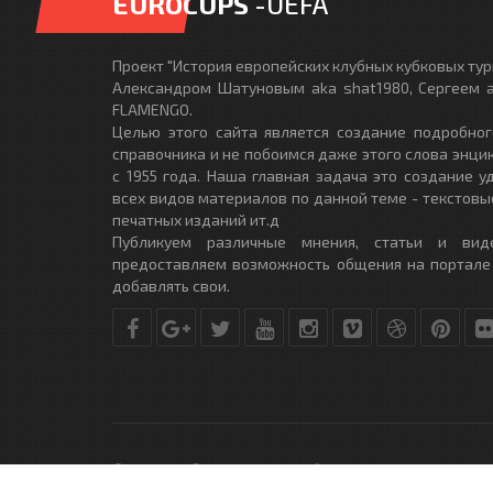
EUROCUPS
-UEFA
Проект "История европейских клубных кубковых турн
Александром Шатуновым aka shat1980, Сергеем a
FLAMENGO.
Целью этого сайта является создание подробног
справочника и не побоимся даже этого слова энци
с 1955 года. Наша главная задача это создание 
всех видов материалов по данной теме - текстовы
печатных изданий ит.д
Публикуем различные мнения, статьи и вид
предоставляем возможность общения на портале
добавлять свои.
© Copyright © 2010-2017. Разработано студией
DLE-THEME.