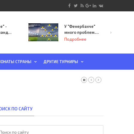
е" -
У "Фенербахче"
манда
много проблем.
инает
Но он опасен для
Подробнее
й-офф
"Зенита"
ы
ОНАТЫ СТРАНЫ
ДРУГИЕ ТУРНИРЫ
ОИСК ПО САЙТУ