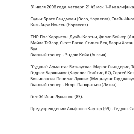
31 июля 2008 года, четверг. 21:45 мск. 1-й квалифи
Судьи: Браге Сандмоен (Осло, Норвегия), Свейн-Инг
Ким-Анри Йонсен (Норвегия).
ТНС: Пол Харрисон, Дуэйн Кортни, Филип Бейкер (Ал
Майкл Тейлор, Скотт Раско, Стивен Бек, Барри Хога
Вуд.
Главный тренер - Эндрю Кейл (Англия).
"Судува": Армантас Виткаускас, Марюс Скиндерис, 
Гедрюс Барявичюс (Каролис Ясайтис, 67), Сергей Ко
Божиновски, Повилас Лукшис (Миндаугас Гарджияуск
Главный тренер - Игорь Панкратьев (Литва).
Гол: 0:1 Иван Лукьянов (85).
Предупреждения: Альфонсо Картер (69) - Гедрюс Сл