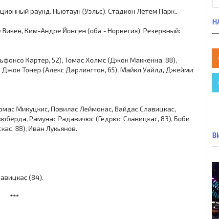
кационный раунд. Ньютаун (Уэльс). Стадион Летем Парк..
Н
е Викен, Ким-Андре Йонсен (оба - Норвегия). Резервный:
ьфонсо Картер, 52), Томас Холмс (Джон Маккенна, 88),
н, Джон Тонер (Алекс Дарлингтон, 65), Майкл Уайлд, Джейми
Томас Микуцкис, Повилас Леймонас, Вайдас Славицкас,
зюберда, Рамунас Радавичюс (Гедрюс Славицкас, 83), Боби
ас, 88), Иван Лукьянов.
В
авицкас (84).
***