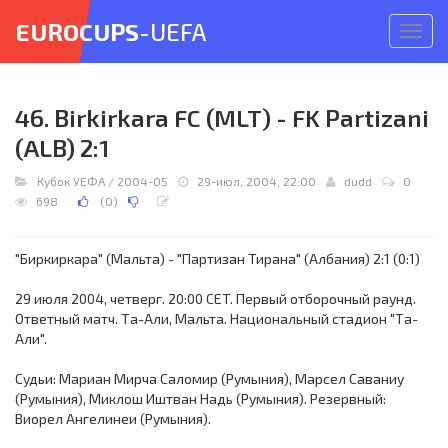
EUROCUPS
-UEFA
Откр
меню
46. Birkirkara FC (MLT) - FK Partizani
(ALB) 2:1
Кубок УЕФА
/
2004-05
29-июл, 2004, 22:00
dudd
0
698
(
0
)
"Биркиркара" (Мальта) - "Партизан Тирана" (Албания) 2:1 (0:1)
29 июля 2004, четверг. 20:00 CET. Первый отборочный раунд.
Ответный матч. Та-Али, Мальта. Национальный стадион "Та-
Али".
Судьи: Мариан Мирча Саломир (Румыния), Марсел Саваниу
(Румыния), Миклош Иштван Надь (Румыния). Резервный:
Виорел Ангелинеи (Румыния).