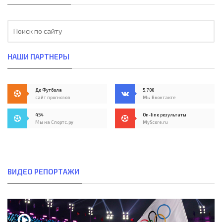
НАШИ ПАРТНЕРЫ
До Футбола
5,700
сайт прогнозов
Мы Вконтакте
454
On-line результаты
Мы на Спортс.ру
MyScore.ru
ВИДЕО РЕПОРТАЖИ