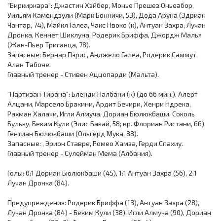
"Биркиркара": Джастин Хэйбер, Монье Прешез Оньеабор,
Уильям Камендзули (Марк Бонничи, 53), Дода Аруна (Эдриан
Чантар, 74), Майкл Галеа, Чакс Нвоко (к), Антуан Захра, Лучан
Дронка, Кеннет Шиклуна, Родерик Бриффа, Джордж Малья
(Жан-Пьер Триганца, 78).
Запасные: Бернар Пэрис, Анджело Галеа, Родерик Саммут,
Алан Табоне.
Главный тренер - Стивен Аццопарди (Мальта).
"Партизан Тирана": Бленди Налбани (к) (до 66 мин.), Алерт
Алцани, Марсело Бракини, Ардит Бечири, Хенри Ндрека,
Рахман Халачи, Игли Алмуча, Дориан Бюлюкбаши, Соколь
Бульку, Беким Кули (Элис Бакай, 58; вр. Флориан Ристани, 66),
Гентиан Бюлюкбаши (Ольгерд Мука, 88).
Запасные: , Эрион Ставре, Ромео Хамза, Герди Спахиу.
Главный тренер - Сулейман Мема (Албания).
Голы: 0:1 Дориан Бюлюкбаши (45), 1:1 Антуан Захра (56), 2:1
Лучан Дронка (84).
Предупреждения: Родерик Бриффа (13), Антуан Захра (28),
Лучан Дронка (84) - Беким Кули (38), Игли Алмуча (90), Дориан