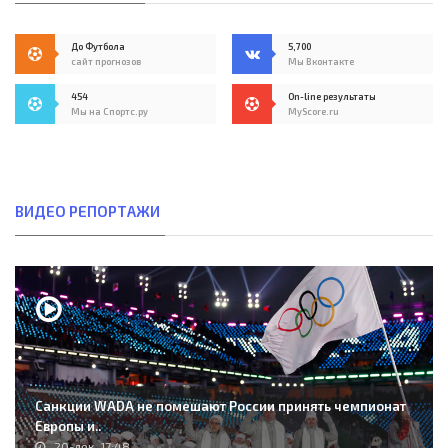
До Футбола
5,700
сайт прогнозов
Мы Вконтакте
454
On-line результаты
Мы на Спортс.ру
MyScore.ru
ВИДЕО РЕПОРТАЖИ
Санкции WADA не помешают России принять чемпионат
Европы и..
20-дек, 17:48