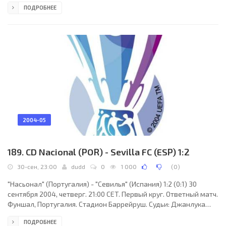
ПОДРОБНЕЕ
Матеек (Чехия). "Удинезе": Морган Де Санктис, Пер Крельдруп
(Стефано Маури, 56), Крибари, Валерио Бертотто (к), Марек
Янкуловски, Давид Писарро, Винченцо Яквинта, Антонио Ди
Натале, Джампьеро Пинци (Алберто До Кармо Нето, 63),
Давид Ди Микеле (Дино Фава, 74),
2004-05
189. CD Nacional (POR) - Sevilla FC (ESP) 1:2
30-сен, 23:00
dudd
0
1 000
(
0
)
"Насьонал" (Португалия) - "Севилья" (Испания) 1:2 (0:1) 30
сентября 2004, четверг. 21:00 CET. Первый круг. Ответный матч.
Фуншал, Португалия. Стадион Баррейруш. Судьи: Джанлука
Папареста (Италия), Габриеле Контини (Италия), Марчелло
ПОДРОБНЕЕ
Амброзино (Италия). Резервный: Андреа Карлуччи (Италия).