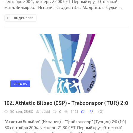
сентября 2004, четверг. 22:00 CET. Первый круг. Ответный
матч. Вильяреал, Испания. Стадион Эль-Мадригаль. Судьи:
Марк Хэлси (Англия), Энтони Грин (Англия), Найджел
ПОДРОБНЕЕ
Баннистер (Англия). Резервный: Филипп Дауд (Англия).
"Вильярреал": Пепе Рейна, Гонсало Родригес (Маркос Гарсия,
87), Хосико (к), Антонио Гуайре, Хуан Рикельме (Санти Касорла,
70), Эктор Фонт, Хави Вента, Себастьян Батталья (Сесар Арсо,
81), Хуан Мануэль Пенья, Хосе Мария
2004-05
192. Athletic Bilbao (ESP) - Trabzonspor (TUR) 2:0
30-сен, 23:30
dudd
0
1 121
(
0
)
"Атлетик Бильбао" (Испания) - "Трабзонспор" (Турция) 2:0 (1:0)
30 сентября 2004, четверг. 21:30 CET. Первый круг. Ответный