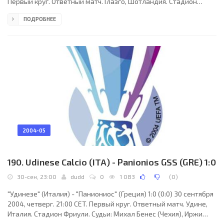
Первый круг. Ответный матч. Глазго, Шотландия. Стадион
Айброкс. 47360 зрителей (вместимость - 50947). Судьи:
ПОДРОБНЕЕ
Владимир Гриняк (Словакия), Владимир Медведь (Словакия),
Ян Шуниар (Словакия). Резервный: Павол Шуниар (Словакия).
"Глазго Рейнджерс": Штефан Клос, Фернандо Риксен, Жан-
Ален Бумсонг, Дадо Пршо, Начо Ново, Роберт Малкольм
(Стивен Хьюз, 90+3), Зураб Хизанишвили,
2004-05
190. Udinese Calcio (ITA) - Panionios GSS (GRE) 1:0
30-сен, 23:00
dudd
0
1 083
(
0
)
"Удинезе" (Италия) - "Паниониос" (Греция) 1:0 (0:0) 30 сентября
2004, четверг. 21:00 CET. Первый круг. Ответный матч. Удине,
Италия. Стадион Фриули. Судьи: Михал Бенес (Чехия), Иржи
Водичка (Чехия), Патрик Филипек (Чехия). Резервный: Радек