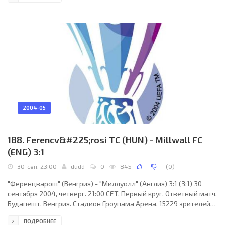
"Насьонал": Илариу, Фернандо Кардозо (Эмерсон Нунес, 70),
Фернандо Авалос, Клебер (Феррейра, 46), Марсело Коcта,
Фабио Сантос, Алекс Гуларт (Антониу Гувейя, 80), Сержиньо
Байано, Адриано, Бруну Патакаш (к),
2004-05
188. Ferencv&#225;rosi TC (HUN) - Millwall FC
(ENG) 3:1
30-сен, 23:00
dudd
0
845
(
0
)
"Ференцварош" (Венгрия) - "Миллуолл" (Англия) 3:1 (3:1) 30
сентября 2004, четверг. 21:00 CET. Первый круг. Ответный матч.
Будапешт, Венгрия. Стадион Гроупама Арена. 15229 зрителей
(вместимость - 18100). Судьи: Эрик Браамхаар (Голландия), Роб
ПОДРОБНЕЕ
Меенхюс (Голландия), Патрик Герритсен (Голландия).