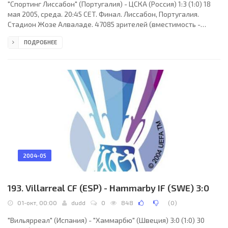
"Спортинг Лиссабон" (Португалия) - ЦСКА (Россия) 1:3 (1:0) 18
мая 2005, среда. 20:45 CET. Финал. Лиссабон, Португалия.
Стадион Жозе Алваладе. 47085 зрителей (вместимость -
50300). Судьи: Грэм Полл (Англия), Гленн Тернер (Англия), Майкл
ПОДРОБНЕЕ
Тинджи (Англия). Резервный: Стивен Грэм Беннет (Англия).
"Спортинг Лиссабон": Рикарду, Джозеф Энакархире, Мигел
Гарсия, Бету, Педру Барбоза (к), Родриго Тельо, Са Пинту
(Мариуc Никулае, 73), Рожерио (Рудольф Дуала, 80), Жоау
Моутинью (Угу Виана, 88), Фабио
2004-05
193. Villarreal CF (ESP) - Hammarby IF (SWE) 3:0
01-окт, 00:00
dudd
0
848
(
0
)
"Вильярреал" (Испания) - "Хаммарбю" (Швеция) 3:0 (1:0) 30