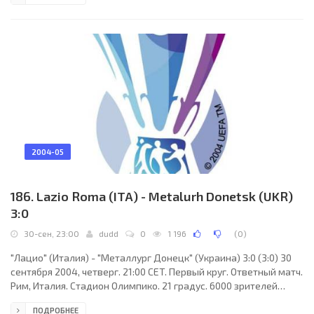
(Швейцария). Резервный: Жером Ляперье (Швейцария).
"Бенфика": Ким, Аморейринья, Аргел, Луизао, Пауло Алмейда,
Пети (Эверсон, 45+1), Златко Захович (Карлитуш, 75),
Джованни, Мануэль дос Сантос, Симау (к) (Бруну Агияр, 62),
2004-05
186. Lazio Roma (ITA) - Metalurh Donetsk (UKR)
3:0
30-сен, 23:00
dudd
0
1 196
(
0
)
"Лацио" (Италия) - "Металлург Донецк" (Украина) 3:0 (3:0) 30
сентября 2004, четверг. 21:00 CET. Первый круг. Ответный матч.
Рим, Италия. Стадион Олимпико. 21 градус. 6000 зрителей
(вместимость - 72698). Судьи: Паулу Мануэл Гомеш Кошта
ПОДРОБНЕЕ
(Португалия), Бертину Миранда (Португалия), Антониу Мануэл