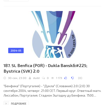
Резервный: Тома ван Зихем (Голландия). "Ференцварош":
Лойош Сюч, Драган Вукмир, Петер Липчеи, Габор Гепеш, Сорин
Ботиш, Золтан Болог, Денеш Рошо, Янош Зоват, Роберт Вагнер
(Томаш Совунми, 87), Даниэль Тежер
2004-05
187. SL Benfica (POR) - Dukla Bansk&#225;
Bystrica (SVK) 2:0
30-сен, 23:00
dudd
0
1 173
(
0
)
"Бенфика" (Португалия) - "Дукла" (Словакия) 2:0 (2:0) 30
сентября 2004, четверг. 21:00 CET. Первый круг. Ответный матч.
Лиссабон, Португалия. Стадион Эштадиу ду Бенфика. 7500
зрителей (вместимость - 65272). Судьи: Филипп Лойба
ПОДРОБНЕЕ
(Швейцария), Стефан Кюа (Швейцария), Арман Барро