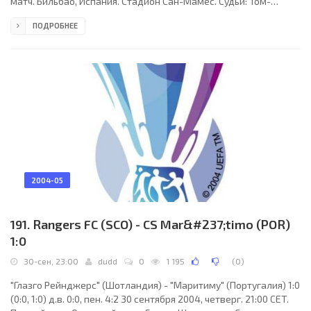
матч. Бильбао, Испания. Стадион Сан-Мамес. Судьи: Том-
Хеннинг Эвребэ (Норвегия), Арилд Сундет (Норвегия), Гейр-Оге
ПОДРОБНЕЕ
Холен (Норвегия). Резервный: Томми Шервен (Норвегия).
"Атлетик Бильбао": Даниэль Арансубия, Асиер дель Орно,
Сантьяго Эскерро (Хосеба Аррьяга, 45), Франсиско Йесте, Луис
Прието, Андони Ираола, Пабло Орбаис, Хосеба Эчеверрия (к)
(Хави Гонсалес, 82), Карлос
2004-05
191. Rangers FC (SCO) - CS Mar&#237;timo (POR)
1:0
30-сен, 23:00
dudd
0
1 195
(
0
)
"Глазго Рейнджерс" (Шотландия) - "Маритиму" (Португалия) 1:0
(0:0, 1:0) д.в. 0:0, пен. 4:2 30 сентября 2004, четверг. 21:00 CET.