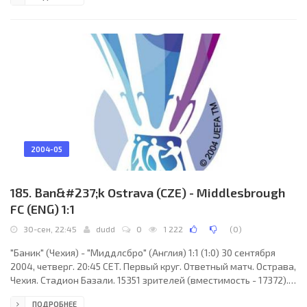
Пердигау Да Силва (Португалия). Резервный: Жоау Вилаш
Боаш (Португалия). "Лацио": Маттео Серени, Оскар Лопес,
Себастьяно Сивилья, Осман Дабо, Паоло Ди Канио, Роберто
Муцци (Роберто Дельгадо, 65), Эмануэле
2004-05
185. Ban&#237;k Ostrava (CZE) - Middlesbrough
FC (ENG) 1:1
30-сен, 22:45
dudd
0
1 222
(
0
)
"Баник" (Чехия) - "Миддлсбро" (Англия) 1:1 (1:0) 30 сентября
2004, четверг. 20:45 CET. Первый круг. Ответный матч. Острава,
Чехия. Стадион Базали. 15351 зрителей (вместимость - 17372).
Судьи: Маттео Трефолони (Италия), Нарчизо Пизакрета
ПОДРОБНЕЕ