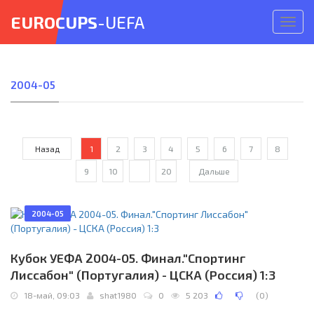
EUROCUPS
-UEFA
Откр
меню
2004-05
Назад
1
2
3
4
5
6
7
8
9
10
...
20
Дальше
2004-05
Кубок УЕФА 2004-05. Финал."Спортинг
Лиссабон" (Португалия) - ЦСКА (Россия) 1:3
18-май, 09:03
shat1980
0
5 203
(
0
)