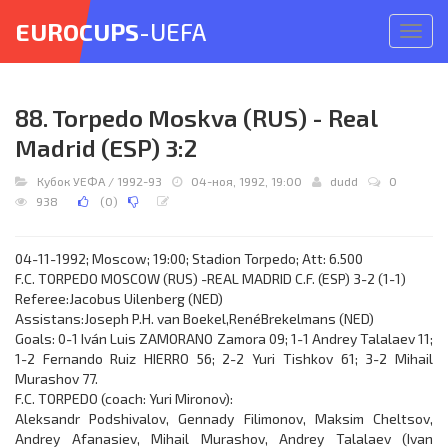
EUROCUPS
-UEFA
Откр
меню
88. Torpedo Moskva (RUS) - Real
Madrid (ESP) 3:2
Кубок УЕФА
/
1992-93
04-ноя, 1992, 19:00
dudd
0
938
(
0
)
04-11-1992; Moscow; 19:00; Stadion Torpedo; Att: 6.500
F.C. TORPEDO MOSCOW (RUS) -REAL MADRID C.F. (ESP) 3-2 (1-1)
Referee:Jacobus Uilenberg (NED)
Assistans:Joseph P.H. van Boekel,RenéBrekelmans (NED)
Goals: 0-1 Iván Luis ZAMORANO Zamora 09; 1-1 Andrey Talalaev 11;
1-2 Fernando Ruiz HIERRO 56; 2-2 Yuri Tishkov 61; 3-2 Mihail
Murashov 77.
F.C. TORPEDO (coach: Yuri Mironov):
Aleksandr Podshivalov, Gennady Filimonov, Maksim Cheltsov,
Andrey Afanasiev, Mihail Murashov, Andrey Talalaev (Ivan