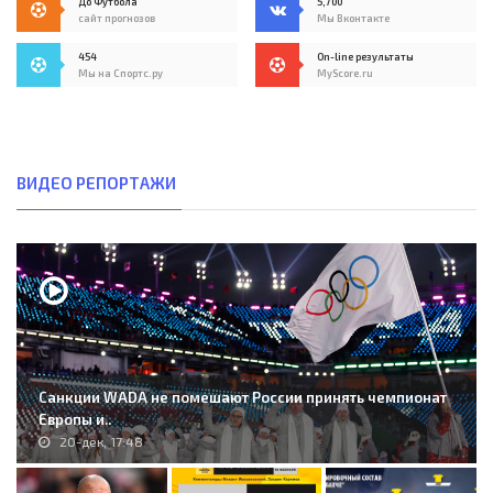
До Футбола
5,700
сайт прогнозов
Мы Вконтакте
454
On-line результаты
Мы на Спортс.ру
MyScore.ru
ВИДЕО РЕПОРТАЖИ
Санкции WADA не помешают России принять чемпионат
Европы и..
20-дек, 17:48