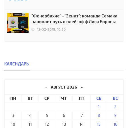
"Фенербахче" - "Зенит": команда Семака
начинает путь в плей-офф Лиги Европы
12-02-2019, 10:30
КАЛЕНДАРЬ
«
АВГУСТ 2026 »
ПН
ВТ
СР
ЧТ
ПТ
СБ
ВС
1
2
3
4
5
6
7
8
9
10
11
12
13
14
15
16