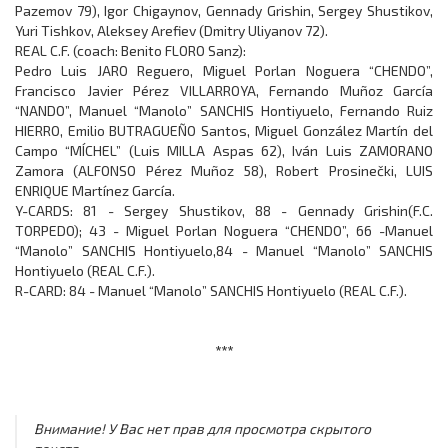
Pazemov 79), Igor Chigaynov, Gennady Grishin, Sergey Shustikov,
Yuri Tishkov, Aleksey Arefiev (Dmitry Uliyanov 72).
REAL C.F. (coach: Benito FLORO Sanz):
Pedro Luis JARO Reguero, Miguel Porlan Noguera “CHENDO”,
Francisco Javier Pérez VILLARROYA, Fernando Muñoz García
“NANDO”, Manuel “Manolo” SANCHIS Hontiyuelo, Fernando Ruiz
HIERRO, Emilio BUTRAGUEÑO Santos, Miguel González Martín del
Campo “MÍCHEL” (Luis MILLA Aspas 62), Iván Luis ZAMORANO
Zamora (ALFONSO Pérez Muñoz 58), Robert Prosinečki, LUIS
ENRIQUE Martínez García.
Y-CARDS: 81 - Sergey Shustikov, 88 - Gennady Grishin(F.C.
TORPEDO); 43 - Miguel Porlan Noguera “CHENDO”, 66 -Manuel
“Manolo” SANCHIS Hontiyuelo,84 - Manuel “Manolo” SANCHIS
Hontiyuelo (REAL C.F.).
R-CARD: 84 - Manuel “Manolo” SANCHIS Hontiyuelo (REAL C.F.).
***
Внимание! У Вас нет прав для просмотра скрытого