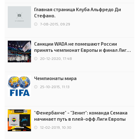
Главная страница Клуба Альфредо Ди
Стефано.
7-08-2015, 09:29
Санкции WADA не помешают России
принять чемпионат Европы и финал Лиги
чемпионов.
20-12-2020, 17:48
Чемпионаты мира
25-10-2015, 11:13
"Фенербахче" - "Зенит": команда Семака
начинает путь в плей-офф Лиги Европы
12-02-2019, 10:30