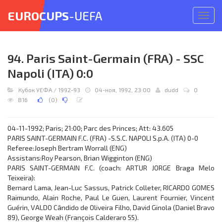
EUROCUPS
-UEFA
Откр
меню
94. Paris Saint-Germain (FRA) - SSC
Napoli (ITA) 0:0
Кубок УЕФА
/
1992-93
04-ноя, 1992, 23:00
dudd
0
816
(
0
)
04-11-1992; Paris; 21:00; Parc des Princes; Att: 43.605
PARIS SAINT-GERMAIN F.C. (FRA) -S.S.C. NAPOLI S.p.A. (ITA) 0-0
Referee:Joseph Bertram Worrall (ENG)
Assistans:Roy Pearson, Brian Wigginton (ENG)
PARIS SAINT-GERMAIN F.C. (coach: ARTUR JORGE Braga Melo
Teixeira):
Bernard Lama, Jean-Luc Sassus, Patrick Colleter, RICARDO GOMES
Raimundo, Alain Roche, Paul Le Guen, Laurent Fournier, Vincent
Guérin, VALDO Cândido de Oliveira Filho, David Ginola (Daniel Bravo
89), George Weah (François Calderaro 55).