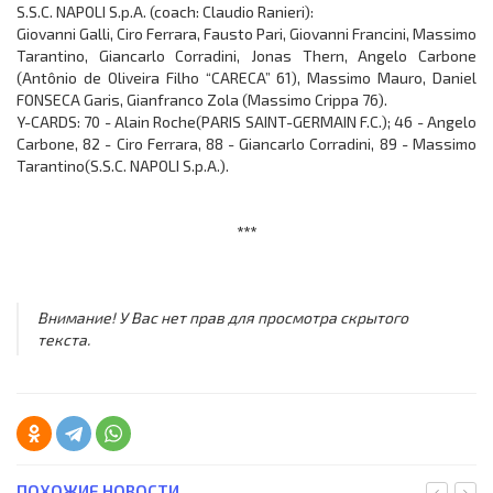
S.S.C. NAPOLI S.p.A. (coach: Claudio Ranieri):
Giovanni Galli, Ciro Ferrara, Fausto Pari, Giovanni Francini, Massimo
Tarantino, Giancarlo Corradini, Jonas Thern, Angelo Carbone
(Antônio de Oliveira Filho “CARECA” 61), Massimo Mauro, Daniel
FONSECA Garis, Gianfranco Zola (Massimo Crippa 76).
Y-CARDS: 70 - Alain Roche(PARIS SAINT-GERMAIN F.C.); 46 - Angelo
Carbone, 82 - Ciro Ferrara, 88 - Giancarlo Corradini, 89 - Massimo
Tarantino(S.S.C. NAPOLI S.p.A.).
***
Внимание! У Вас нет прав для просмотра скрытого
текста.
ПОХОЖИЕ НОВОСТИ