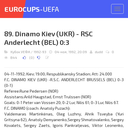
EUROCUPS
-UEFA
Откр
меню
89. Dinamo Kiev (UKR) - RSC
Anderlecht (BEL) 0:3
Кубок УЕФА
/
1992-93
04-ноя, 1992, 20:09
dudd
0
844
(
0
)
04-11-1992; Kiev; 19:00; Respublikansky Stadion; Att: 24.000
F.C. DINAMO KIEV (UKR) -R.S.C. ANDERLECHT BRUSSELS (BEL) 0-3
(0-1)
Referee:Rune Pedersen (NOR)
Assistans:Arild Haugstad, Ernst Trulssen (NOR)
Goals: 0-1 Peter van Vossen 20; 0-2 Luc Nilis 61; 0-3 Luc Nilis 67.
F.C. DINAMO (coach: Anatoly Puzach):
Valdemaras Martinkėnas, Oleg Luzhny, Ahrik Tsveyba (Yuri
Gritsyna 62), Anatoly Demyanenko,Sergey Shmatovalenko, Sergey
Kovalets, Sergey Zaets, Igoris Pankratjevas, Viktor Leonenko,