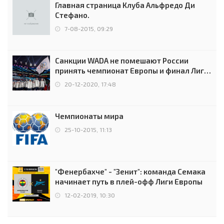
Главная страница Клуба Альфредо Ди
Стефано.
7-08-2015, 09:29
Санкции WADA не помешают России
принять чемпионат Европы и финал Лиги
чемпионов.
20-12-2020, 17:48
Чемпионаты мира
25-10-2015, 11:13
"Фенербахче" - "Зенит": команда Семака
начинает путь в плей-офф Лиги Европы
12-02-2019, 10:30