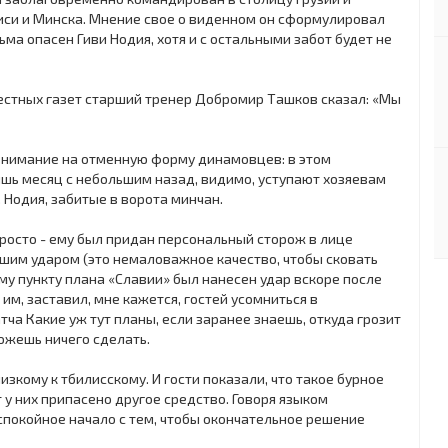
си и Минска. Мнение свое о виденном он сформулировал
ма опасен Гиви Нодия, хотя и с остальными забот будет не
естных газет старший тренер Добромир Ташков сказал: «Мы
 внимание на отменную форму динамовцев: в этом
ишь месяц с небольшим назад, видимо, уступают хозяевам
. Нодия, забитые в ворота минчан.
осто - ему был придан персональный сторож в лице
шим ударом (это немаловажное качество, чтобы сковать
му пункту плана «Славии» был нанесен удар вскоре после
 им, заставил, мне кажется, гостей усомниться в
а Какие уж тут планы, если заранее знаешь, откуда грозит
можешь ничего сделать.
зкому к тбилисскому. И гости показали, что такое бурное
т у них припасено другое средство. Говоря языком
 спокойное начало с тем, чтобы окончательное решение