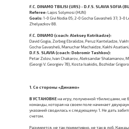
F.C. DINAMO TBILISI (URS) - D.F.S. SLAVIA SOFIA (BU
Referee:
Lajos Solymosi (HUN)
Goals:
1-0 Givi Nodia 05; 2-0 Gocha Gavasheli 37; 3-0
Zhelyazkov 88.
F.C. DINAMO (coach: Aleksey Kotrikadze):
David Gogia, Zorbeg Ebralidze, Peruz Kanteladze, Vakht
Gocha Gavasheli, Manuchar Machaidze, Kakhi Asatiani, 
D.F.S. SLAVIA (coach: Dobromir Tashkov):
Petar Zolov, Ivan Chakarov, Aleksandar Shalamanov, Mi
(Georgi V. Georgiev 78), Kosta Isakidis, Bozhidar Grig
1. Со стороны «Динамо»
В УСТАНОВКЕ
на игру, полученной тбилисцами, не 
команды, которая на своем поле начинает двухрау
указаний сводилась к следующему: 1. Не дать забит
счетом.
Разумеется, не так примитивно, не так в лоб. Кажд