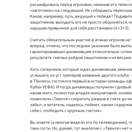
расшифровать перед игроками, начинив его теми п
«заготовок» на следующий. Не собираюсь пересказ
Каков, например, путь, ведущий к победе? Подави
защитников, вынудить его не просто обороняться, н
нарушая привычной для себя расстановки (4+3+3).
Считать обязательным участие в атаках игроков не 
вперед, отмечу, что последнее указание было выпо
гарантировавших динамовцам относительно «споко
результате смелых рейдов защитников и их весьм
Хоть соперника, который ждал динамовцев, именов
услышать из уст тренеров название другого клуба -
в Тбилиси, состоялся первый в истории команды о
Кубок УЕФА). И тогда динамовцы получили суровый 
начав матч, полностью владея инициативой, хозяе
позволили «Твенте» сократить разрыв в счете до мин
забыт, и читатель, надеюсь, поймет, каким содерж
себе», «победить с крупным счетом».
Вы знаете (а многие видели это по телевидению), ч
таки гости. Но, думаю, тут аналогии с «Твенте» нет 