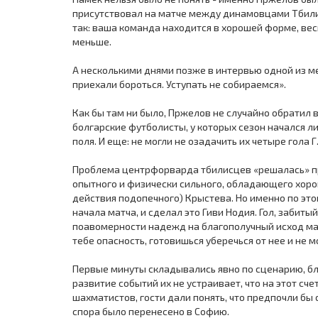
присутствовал на матче между динамовцами Тбили
так: ваша команда находится в хорошей форме, весь
меньше.
А несколькими днями позже в интервью одной из м
приехали бороться. Уступать не собираемся».
Как бы там ни было, Пржелов не случайно обратил
болгарские футболисты, у которых сезон начался л
поля. И еще: не могли не озадачить их четыре гола Г
Проблема центрфорварда тбилисцев «решалась» пр
опытного и физически сильного, обладающего хоро
действия подопечного) Крыстева. Но именно по это
начала матча, и сделал это Гиви Нодия. Гол, забитый
поавомерности надежд на благополучный исход матч
тебе опасность, готовишься уберечься от нее и не 
Первые минуты складывались явно по сценарию, бли
развитие событий их не устраивает, что на этот сче
шахматистов, гости дали понять, что предпочли бы
спора было перенесено в Софию.