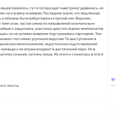
вцев (казалось, тут и погода идет навстречу) удавались, но
ям, но и в вину хозяевам. Последние знали, что медленная,
, и обязаны были взбунтоваться против нее. Впрочем,
 темп атак, частая смена их направлений окончательно
нейшего защитника, участника двух последних чемпионатов
ьщик» он не успевал вовремя подстраховать партнеров. Тем
инамо» постоянно угрожали воротам. По выступлению в
ьной или малотехничной, недостаточно подготовленной
 команда и ее игроки владеют в достаточной мере. Но в
точку сильнее, чуточку лучше. Из этого и сложилась в итоге
К
ого текста.