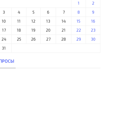
1
2
3
4
5
6
7
8
9
10
11
12
13
14
15
16
17
18
19
20
21
22
23
24
25
26
27
28
29
30
31
ПРОСЫ
. A.G.F. Århus (DEN) - Sevilla
228. FC Differdange 03 (LUX) -
tbol Club S.A.D. (ESP)..
Paris Saint-Germain (FRA) 0:4..
04-дек, 21:30
18-авг, 22:45