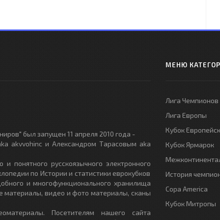
МЕНЮ КАТЕГО
Лига Чемпионов
Лига Европы
Кубок Европейс
иров" был запущен 11 апреля 2010 года -
ka akvvohinc и Александром Тарасовым aka
Кубок Ярмарок
Межконтинентал
о и понятного русскоязычного электронного
клопедии по Истории и статистики еврокубков
История чемпио
удобного и многофункционального хранилища
Copa America
е материалы, видео и фото материалы, сканы
Кубок Митропы
еоматериалы. Посетителям нашего сайта