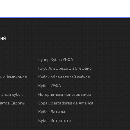
РИЙ
Супер Кубок УЕФА
Клуб Альфредо ди Стефано
ких Чемпионов
Кубок обладателей кубков
Кубок УЕФА
ьный кубок
История чемпионатов мира
натов Европы
Copa Libertadores de América
Кубок Латины
Кубок Интертото