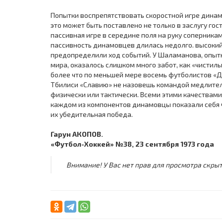
Попытки воспрепятствовать скоростной игре динамо
это может быть поставлено не только в заслугу гост
пассивная игре в середине поля на руку соперникам
пассивность динамовцев длилась недолго. высокий
предопределили ход событий. У Шаламанова, опыт
мира, оказалось слишком много забот, как «чистил
более что по меньшей мере восемь футболистов «Д
Тбилиси «Славию» не назовешь командой медлител
физически или тактически. Всеми этими качествами
каждом из компонентов динамовцы показали себя чу
их убедительная победа.
Гарун АКОПОВ.
«Футбол-Хоккей» №38, 23 сентября 1973 года
Внимание! У Вас нет прав для просмотра скрыт