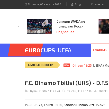
Пятница, 07 августа 2026
Вход
Контакты
Санкции WADA не
помешают России
принять
Подробнее
чемпионат
Европы и финал
Лиги чемпионов.
EUROCUPS
-UEFA
ГЛАВНАЯ
ГЛАВНЫЕ НОВОСТИ
04-сен, 12:25
ЦДКА (Мос
NEW
F.C. Dinamo Tbilisi (URS) - D.F.S
Кубок УЕФА
/
1973-74
19-сен, 1973, 17:14
shat19
19-09-1973; Tbilisi; 18:30; Stadion Dinamo; Att: 15.625