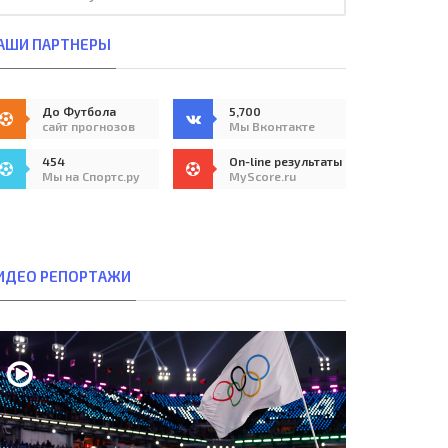
АШИ ПАРТНЕРЫ
До Футбола
5,700
сайт прогнозов
Мы Вконтакте
454
On-line результаты
Мы на Спортс.ру
MyScore.ru
ИДЕО РЕПОРТАЖИ