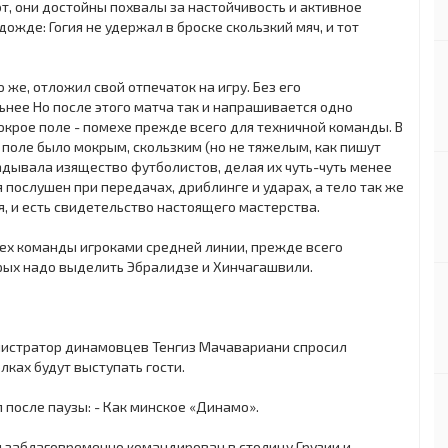
от, они достойны похвалы за настойчивость и активное
ожде: Гогия не удержал в броске скользкий мяч, и тот
же, отложил свой отпечаток на игру. Без его
ее Но после этого матча так и напрашивается одно
мокрое поле - помехе прежде всего для техничной команды. В
 поле было мокрым, скользким (но не тяжелым, как пишут
радывала изящество футболистов, делая их чуть-чуть менее
я послушен при передачах, дриблинге и ударах, а тело так же
я, и есть свидетельство настоящего мастерства.
пех команды игроками средней линии, прежде всего
рых надо выделить Эбралидзе и Хинчагашвили.
нистратор динамовцев Тенгиз Мачавариани спросил
лках будут выступать гости.
л после паузы: - Как минское «Динамо».
л заблаговременно командирован в столицу Грузии и