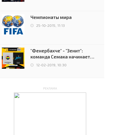
чемпионов.
Чемпионаты мира
25-10-2015, 11:13
"Фенербахче" - "Зенит":
команда Семака начинает
путь в плей-офф Лиги
12-02-2019, 10:30
Европы
РЕКЛАМА