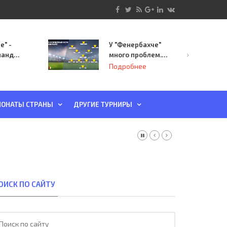
е" -
У "Фенербахче"
манда
много проблем.
инает
Но он опасен для
Подробнее
й-офф
"Зенита"
ы
ОНАТЫ СТРАНЫ
ДРУГИЕ ТУРНИРЫ
ОИСК ПО САЙТУ