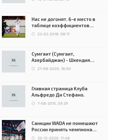
Нас не догонят. 6-е место в
таблице коэффициентов
УЕФА остаётся за Россией
23-02-2018, 08:17
Сумгаит (Сумгаит,
Азербайджан) - Шкендия
(Тетово, Северная
27-08-2020, 18:00
Македония) - 0:2 (0:0)
Главная страница Клуба
Альфредо Ди Стефано.
7-08-2015, 09:29
Санкции WADA не помешают
России принять чемпионат
Европы и финал Лиги
20-12-2020, 17:48