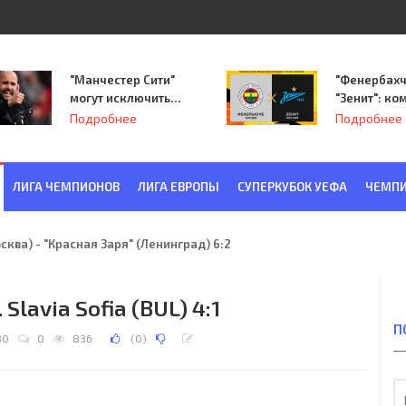
"Манчестер Сити"
"Фенербахч
могут исключить
"Зенит": ко
из Лиги
Семака нач
Подробнее
Подробнее
чемпионов.
путь в пле
Лиги Европ
ЛИГА ЧЕМПИОНОВ
ЛИГА ЕВРОПЫ
СУПЕРКУБОК УЕФА
ЧЕМПИ
ква) - "Красная Заря" (Ленинград) 6:2
. Slavia Sofia (BUL) 4:1
П
80
0
836
(
0
)