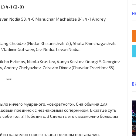
L) 4-1 (2-0)
Н
 Levan Nodia 53; 4-0 Manuchar Machaidze 84; 4-1 Andrey
ang Chelidze (Nodar Khizanishvili 75), Shota Khinchagashvili,
Vladimir Gutsaev, Givi Nodia, Levan Nodia.
lcho Evtimov, Nikola Krastev, Vanyo Kostov, Georgi Y. Georgiev
orov, Andrey Zhelyazkov, Zdravko Dimov (Chavdar Tsvetkov 35).
***
В
было ничего мудреного, «секретного». Она обычна для
ндовый поединок с незнакомым соперником. Вкратце суть
ь себе гол. 2. Победить. 3 Сделать это с возможно большим
ый из разделов своего плана тренеры постарались