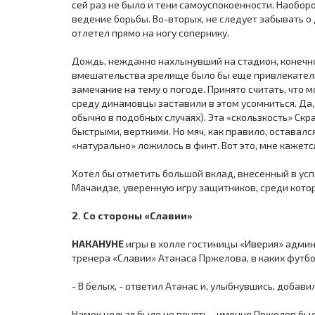
сей раз не было и тени самоуспокоенности. Наобор
ведение борьбы. Во-вторых, не следует забывать о д
отлетел прямо на ногу сопернику.
Дождь, нежданно нахлынувший на стадион, конечно 
вмешательства зрелище было бы еще привлекательн
замечание на тему о погоде. Принято считать, что 
среду динамовцы заставили в этом усомниться. Да,
обычно в подобных случаях). Эта «скользкость» Ск
быстрыми, верткими. Но мяч, как правило, оставалс
«натурально» ложилось в финт. Вот это, мне кажетс
Хотел бы отметить большой вклад, внесенный в ус
Мачаидзе, уверенную игру защитников, среди кото
2. Со стороны «Славии»
НАКАНУНЕ
игры в холле гостиницы «Иверия» адми
тренера «Славии» Атанаса Пржелова, в каких футбо
- В белых, - ответил Атанас и, улыбнувшись, добави
Намек нельзя было не понять - именно Пржелов бы