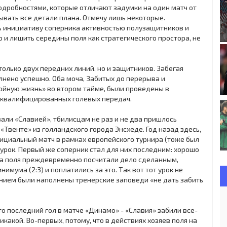
одробностями, которые отличают задумки на один матч от
ывать все детали плана. Отмечу лишь некоторые.
ть инициативу соперника активностью полузащитников и
о и лишить середины поля как стратегического простора, не
только двух передних линий, но и защитников. Забегая
лнено успешно. Оба моча, Забитых до перерыва и
йную жизнь» во втором тайме, были проведены в
а квалифицированных голевых передач.
али «Славией», тбилисцам не раз и не два пришлось
 «Твенте» из голландского города Энсхеде. Год назад здесь,
фициальный матч в рамках европейского турнира (тоже был
урок. Первый же соперник стал для них последним: хорошо
ва поля преждевременно посчитали дело сделанным,
имума (2:3) и поплатились за это. Так вот тот урок не
анием были наполнены тренерские заповеди «не дать забить
то последний гол в матче «Динамо» - «Славия» забили все-
никакой. Во-первых, потому, что в действиях хозяев поля на