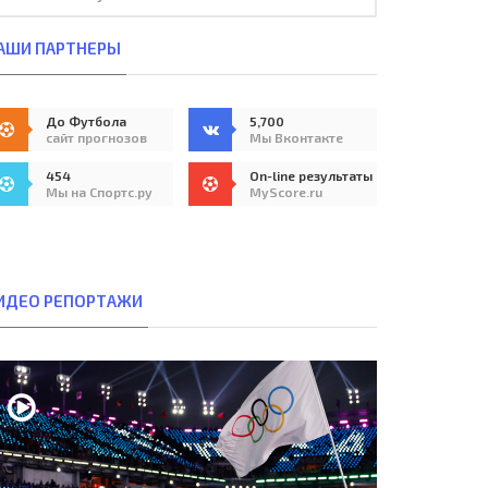
АШИ ПАРТНЕРЫ
До Футбола
5,700
сайт прогнозов
Мы Вконтакте
454
On-line результаты
Мы на Спортс.ру
MyScore.ru
ИДЕО РЕПОРТАЖИ