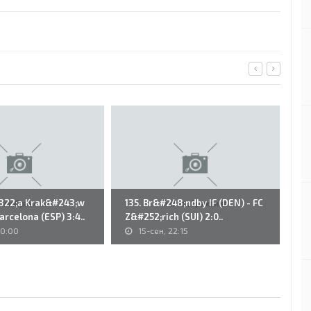
322;a Krak&#243;w
135. Br&#248;ndby IF (DEN) - FC
46
Barcelona (ESP) 3:4..
Z&#252;rich (SUI) 2:0..
Va
20:00
15-сен, 22:15