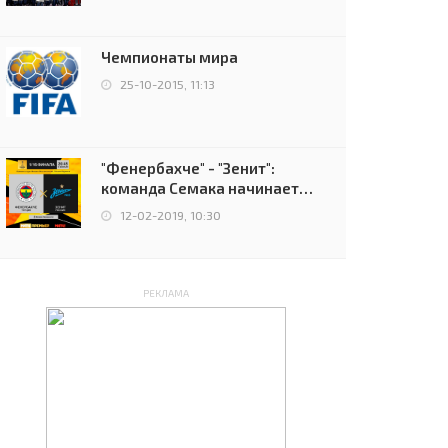
чемпионов.
Чемпионаты мира
25-10-2015, 11:13
"Фенербахче" - "Зенит":
команда Семака начинает
путь в плей-офф Лиги
12-02-2019, 10:30
Европы
РЕКЛАМА