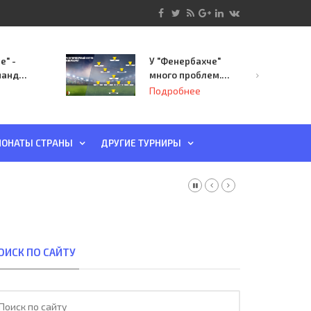
е" -
У "Фенербахче"
манда
много проблем.
инает
Но он опасен для
Подробнее
й-офф
"Зенита"
ы
ОНАТЫ СТРАНЫ
ДРУГИЕ ТУРНИРЫ
ОИСК ПО САЙТУ