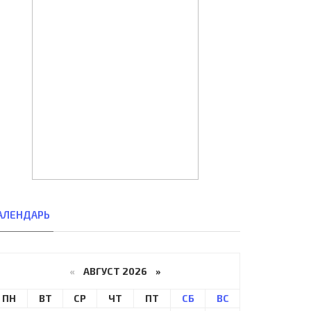
АЛЕНДАРЬ
«
АВГУСТ 2026 »
ПН
ВТ
СР
ЧТ
ПТ
СБ
ВС