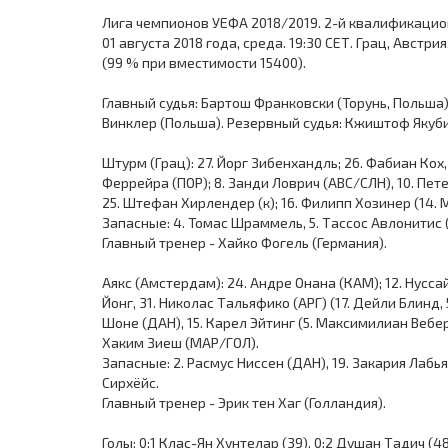
Лига чемпионов УЕФА 2018/2019. 2-й квалификацион
01 августа 2018 года, среда. 19:30 СЕТ. Грац, Австр
(99 % при вместимости 15400).
Главный судья: Бартош Франковски (Торунь, Польша)
Винклер (Польша). Резервный судья: Кжиштоф Якуби
Штурм (Грац): 27. Йорг Зибенхандль; 26. Фабиан Ко
Феррейра (ПОР); 8. Занди Ловрич (АВС/СЛН), 10. Пете
25. Штефан Хирлендер (к); 16. Филипп Хозинер (14. Ма
Запасные: 4. Томас Шраммель, 5. Тассос Авлонитис (Г
Главный тренер - Хайко Фогель (Германия).
Аякс (Амстердам): 24. Андре Онана (КАМ); 12. Нуссай
Йонг, 31. Николас Тальяфико (АРГ) (17. Дейли Блинд, 5
Шоне (ДАН), 15. Карел Эйтинг (5. Максимилиан Вебер (
Хаким Зиеш (МАР/ГОЛ).
Запасные: 2. Расмус Ниссен (ДАН), 19. Закария Лабья
Сирхёйс.
Главный тренер - Эрик тен Хаг (Голландия).
Голы: 0:1 Клас-Ян Хунтелар (39), 0:2 Душан Тадич (48)