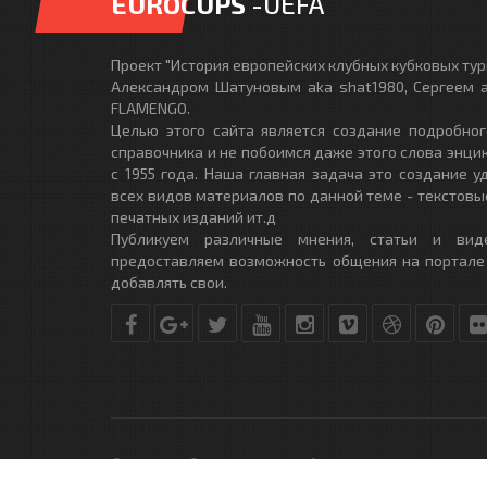
EUROCUPS
-UEFA
Проект "История европейских клубных кубковых турн
Александром Шатуновым aka shat1980, Сергеем a
FLAMENGO.
Целью этого сайта является создание подробног
справочника и не побоимся даже этого слова энци
с 1955 года. Наша главная задача это создание 
всех видов материалов по данной теме - текстовы
печатных изданий ит.д
Публикуем различные мнения, статьи и вид
предоставляем возможность общения на портале
добавлять свои.
© Copyright © 2010-2017. Разработано студией
DLE-THEME.