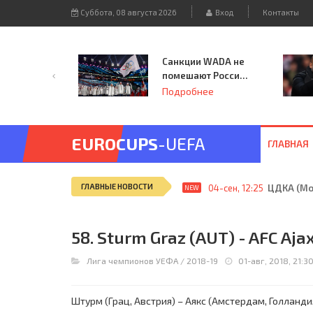
Суббота, 08 августа 2026
Вход
Контакты
Санкции WADA не
помешают России
принять
Подробнее
чемпионат
Европы и финал
Лиги чемпионов.
EUROCUPS
-UEFA
ГЛАВНАЯ
ГЛАВНЫЕ НОВОСТИ
04-сен, 12:25
ЦДКА (Мос
NEW
58. Sturm Graz (AUT) - AFC Ajax
Лига чемпионов УЕФА
/
2018-19
01-авг, 2018, 21:3
Штурм (Грац, Австрия) – Аякс (Амстердам, Голландия) 