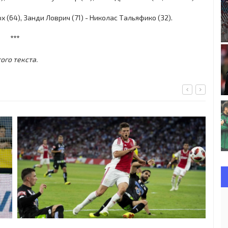
(64), Занди Ловрич (71) - Николас Тальяфико (32).
***
ого текста.