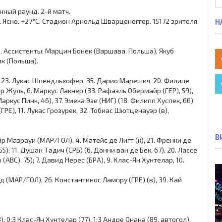
ный раунд. 2-й матч.
ия. Ясно. +27°C. Стадион Арнольд Шварценеггер. 15172 зрителя
Н
. Ассистенты: Марцин Бонек (Варшава, Польша), Якуб
к (Польша).
х, 23. Лукас Шпендльхофер, 35. Дарио Марешич, 20. Филипе
р Жуль, 6. Маркус Лакнер (33. Рафаэль Обермайр (ГЕР), 59),
ркус Пинк, 46), 37. Эмека Эзе (НИГ) (18. Филипп Хуспек, 66).
РЕ), 11. Лукас Грозурек, 32. Тобиас Шютценауэр (в),
В
р Мазрауи (МАР/ГОЛ), 4. Матейс де Лигт (к), 21. Френки де
5); 11. Душан Тадич (СРБ) (6. Донни ван де Бек, 67), 20. Лассе
АВС), 75); 7. Давид Нерес (БРА), 9. Клас-Ян Хунтелар, 10.
д (МАР/ГОЛ), 26. Константинос Лампру (ГРЕ) (в), 39. Кай
, 0:3 Клас-Ян Хунтелар (77), 1:3 Андре Онана (89, автогол).