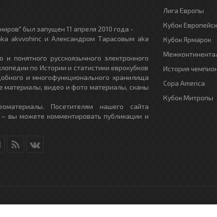
Лига Европы
Кубок Европейс
иров" был запущен 11 апреля 2010 года -
ka akvvohinc и Александром Тарасовым aka
Кубок Ярмарок
Межконтинентал
о и понятного русскоязычного электронного
клопедии по Истории и статистики еврокубков
История чемпио
удобного и многофункционального хранилища
Copa America
е материалы, видео и фото материалы, сканы
Кубок Митропы
еоматериалы. Посетителям нашего сайта
 – вы можете комментировать публикации и
RU
- All Rights Reserved.