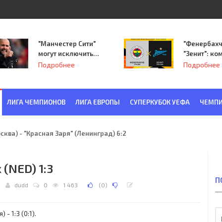
"Манчестер Сити"
"Фенербахч
могут исключить
"Зенит": ко
из Лиги
Семака нач
Подробнее
Подробнее
чемпионов.
путь в пле
Лиги Европ
ЛИГА ЧЕМПИОНОВ
ЛИГА ЕВРОПЫ
СУПЕРКУБОК УЕФА
ЧЕМПИ
ква) - "Красная Заря" (Ленинград) 6:2
 (NED) 1:3
П
0
dudd
0
1 463
(
0
)
- 1:3 (0:1).