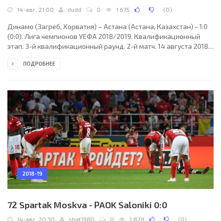
14-авг, 21:00
dudd
0
1 675
(
0
)
Динамо (Загреб, Хорватия) – Астана (Астана, Казахстан) - 1:0
(0:0). Лига чемпионов УЕФА 2018/2019. Квалификационный
этап. 3-й квалификационный раунд. 2-й матч. 14 августа 2018
года, вторник. 19:00 СЕТ. Загреб, Хорватия. Облачно. +22°C.
ПОДРОБНЕЕ
Стадион Максимир. 11903 зрителя (31% при вместимости
38923). Главный судья: Гедиминас Мажейка (Каунас, Литва).
Ассистенты: Витаутас Шимкус (Литва), Витенис Казлаускас
(Литва). Резервный судья: Юриус Пашковскис (Литва). Динамо
(Загреб): 1. Даниэль Загорац; 30.
2018-19
72 Spartak Moskva - PAOK Saloniki 0:0
14-авг, 20:30
shat1980
0
1 828
(
0
)