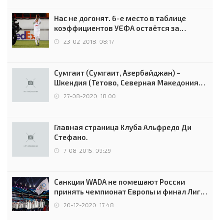
Нас не догонят. 6-е место в таблице
коэффициентов УЕФА остаётся за
Россией
23-02-2018, 08:17
Сумгаит (Сумгаит, Азербайджан) -
Шкендия (Тетово, Северная Македония) -
0:2 (0:0)
27-08-2020, 18:00
Главная страница Клуба Альфредо Ди
Стефано.
7-08-2015, 09:29
Санкции WADA не помешают России
принять чемпионат Европы и финал Лиги
чемпионов.
20-12-2020, 17:48