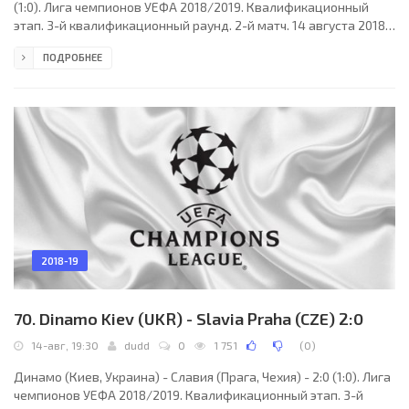
(1:0). Лига чемпионов УЕФА 2018/2019. Квалификационный
этап. 3-й квалификационный раунд. 2-й матч. 14 августа 2018
года, вторник. 18:00 СЕТ. Борисов, Беларусь. Ясно. +21°C.
ПОДРОБНЕЕ
Стадион Борисов-Арена. 12489 зрителей (95% при
вместимости 13126). Главный судья: Андрис Трейманис
(Кулдига, Латвия). Ассистенты: Харальд Гудерманис (Латвия),
Алексей Спасенников (Латвия). Резервный судья: Александр
Голубев (Латвия). БАТЭ (Борисов): 48. Денис
2018-19
70. Dinamo Kiev (UKR) - Slavia Praha (CZE) 2:0
14-авг, 19:30
dudd
0
1 751
(
0
)
Динамо (Киев, Украина) - Славия (Прага, Чехия) - 2:0 (1:0). Лига
чемпионов УЕФА 2018/2019. Квалификационный этап. 3-й