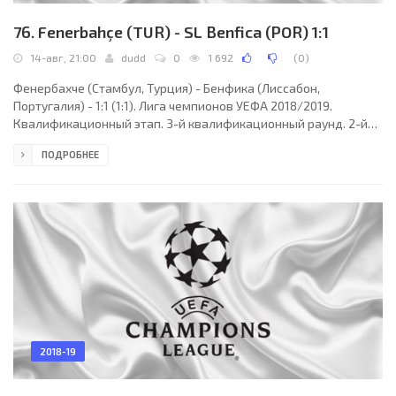
76. Fenerbahçe (TUR) - SL Benfica (POR) 1:1
14-авг, 21:00
dudd
0
1 692
(
0
)
Фенербахче (Стамбул, Турция) - Бенфика (Лиссабон,
Португалия) - 1:1 (1:1). Лига чемпионов УЕФА 2018/2019.
Квалификационный этап. 3-й квалификационный раунд. 2-й
матч. 14 августа 2018 года, вторник. 19:00 СЕТ. Стамбул,
ПОДРОБНЕЕ
Турция. Ясно. +26°C. Стадион Шюкрю Сараджоглу. 42245
зрителей (72 % при вместимости 58990). Главный судья: Славко
Винчич (Словения). Ассистенты: Томаж Кланчник (Словения),
Андраж Ковачич (Словения). Резервный судья: Роберто Понис
(Словения). Фенербахче (Стамбул): 1. Волкан
2018-19