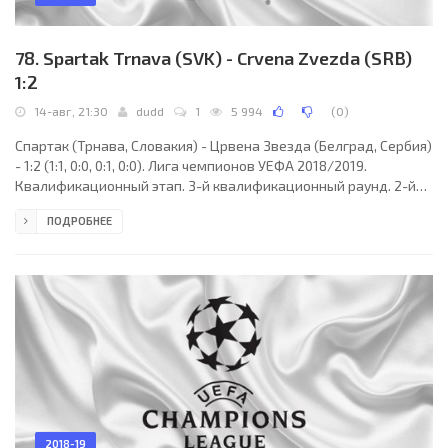
78. Spartak Trnava (SVK) - Crvena Zvezda (SRB)
1:2
14-авг, 21:30
dudd
1
5 994
(
0
)
Спартак (Трнава, Словакия) - Црвена Звезда (Белград, Сербия)
- 1:2 (1:1, 0:0, 0:1, 0:0). Лига чемпионов УЕФА 2018/2019.
Квалификационный этап. 3-й квалификационный раунд. 2-й
матч. 14 августа 2018 года, вторник. 19:30 СЕТ. Трнава,
ПОДРОБНЕЕ
Словакия. Дождь. +22°C. Стадион Антон Малатински. 18032
зрителя (94% при вместимости 19200). Главный судья: Сердар
Гозюбийк (Харлем, Голландия). Ассистенты: Дэйв Госсенс
(Голландия), Бас ван Донген (Голландия). Резервный судья:
Йерун Мансхот (Хаутен, Голландия).
2018-19