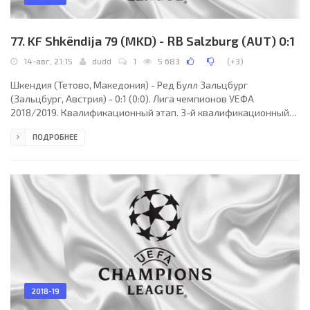
77. KF Shkëndija 79 (MKD) - RB Salzburg (AUT) 0:1
14-авг, 21:15
dudd
1
5 683
(
+3
)
Шкендия (Тетово, Македония) - Ред Булл Зальцбург
(Зальцбург, Австрия) - 0:1 (0:0). Лига чемпионов УЕФА
2018/2019. Квалификационный этап. 3-й квалификационный
раунд. 2-й матч. 14 августа 2018 года, вторник. 19:15 СЕТ.
ПОДРОБНЕЕ
Скопье, Македония. Облачно. +27°C. Стадион Филип II Арена.
5000 зрителей (15 % при вместимости 32580). Главный судья:
Томаш Богнар (Венгрия). Ассистенты: Балаж Бузаш (Венгрия),
Теодорос Георгиу (Венгрия). Резервный судья: Петер Шоймоши
(Веспрем, Венгрия). Шкендия (Тетово): 1.
2018-19