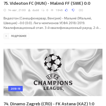
75. Videoton FC (HUN) - Malmö FF (SWE) 0:0
14-авг, 21:00
dudd
0
1 646
(
0
)
Видеотон (Секешфехервар, Венгрия) - Мальмё (Мальмё,
Швеция) –0:0 (0:0). Лига чемпионов УЕФА 2018/2019.
Квалификационный этап. 3-й квалификационный раунд. 2-й
матч. 14 августа 2018 года, вторник. 19:00 СЕТ. Фельчут,
ПОДРОБНЕЕ
Венгрия. Штормовой ветер. +21°C. Стадион Панчо. 3432
зрителя (93% при вместимости 3672). Главный судья: Хавьер
Эстрада Фернандес (Лерида, Испания). Ассистенты: Хавьер
Агилар Родригес (Испания), Теодоро Собрино Маган (Испания).
Резервный судья: Хавьер Альберола Рохас (Испания).
2018-19
74. Dinamo Zagreb (CRO) - FK Astana (KAZ) 1:0