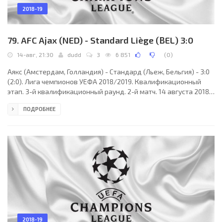
2018-19
79. AFC Ajax (NED) - Standard Liège (BEL) 3:0
14-авг, 21:30
dudd
3
6 851
(
0
)
Аякс (Амстердам, Голландия) - Стандард (Льеж, Бельгия) - 3:0
(2:0). Лига чемпионов УЕФА 2018/2019. Квалификационный
этап. 3-й квалификационный раунд. 2-й матч. 14 августа 2018
года, вторник. 19:30 СЕТ. Амстердам, Голландия. Переменная
ПОДРОБНЕЕ
облачность. +19°C. Стадион «Йохан Кройф Арена (Амстердам
Арена)». 51841 зритель (98 % при вместимости 53052). Главный
судья: Иван Кружляк (Словакия). Ассистенты: Томаш Сомолани
(Словакия), Бранислав Ганцко (Словакия). Резервный судья:
Филип Глова (Словакия). Аякс
2018-19