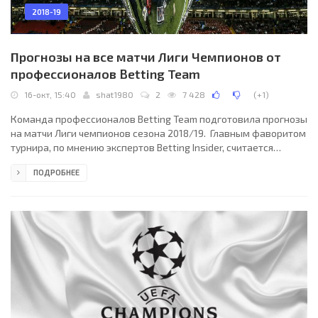
2018-19
Прогнозы на все матчи Лиги Чемпионов от
профессионалов Betting Team
16-окт, 15:40
shat1980
2
7 428
(
+1
)
Команда профессионалов Betting Team подготовила прогнозы
на матчи Лиги чемпионов сезона 2018/19. Главным фаворитом
турнира, по мнению экспертов Betting Insider, считается
«Манчестер Сити». Команда Пепа Гвардиолы в прошлом
ПОДРОБНЕЕ
сезоне дошла до полуфинала Лиги чемпионов, где проиграла
«Ливерпулю».