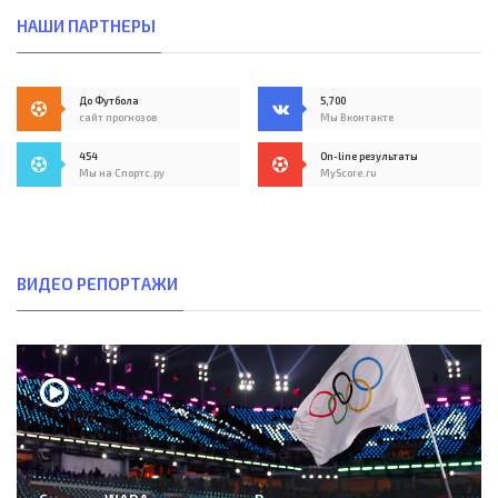
НАШИ ПАРТНЕРЫ
До Футбола
5,700
сайт прогнозов
Мы Вконтакте
454
On-line результаты
Мы на Спортс.ру
MyScore.ru
ВИДЕО РЕПОРТАЖИ