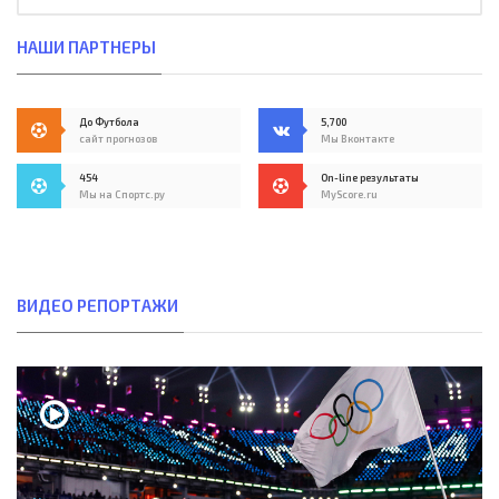
НАШИ ПАРТНЕРЫ
До Футбола
5,700
сайт прогнозов
Мы Вконтакте
454
On-line результаты
Мы на Спортс.ру
MyScore.ru
ВИДЕО РЕПОРТАЖИ