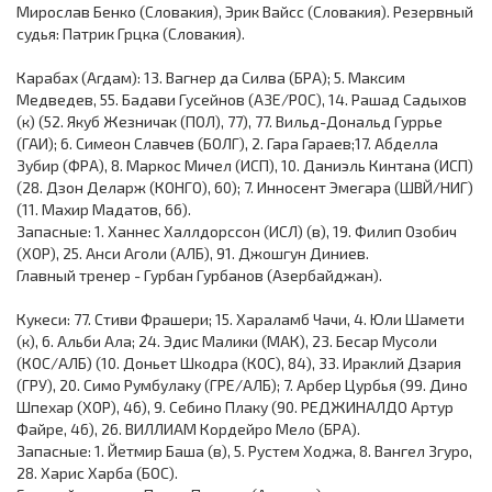
Мирослав Бенко (Словакия), Эрик Вайсс (Словакия). Резервный
судья: Патрик Грцка (Словакия).
Карабах (Агдам): 13. Вагнер да Силва (БРА); 5. Максим
Медведев, 55. Бадави Гусейнов (АЗЕ/РОС), 14. Рашад Садыхов
(к) (52. Якуб Жезничак (ПОЛ), 77), 77. Вильд-Дональд Гуррье
(ГАИ); 6. Симеон Славчев (БОЛГ), 2. Гара Гараев;17. Абделла
Зубир (ФРА), 8. Маркос Мичел (ИСП), 10. Даниэль Кинтана (ИСП)
(28. Дзон Деларж (КОНГО), 60); 7. Инносент Эмегара (ШВЙ/НИГ)
(11. Махир Мадатов, 66).
Запасные: 1. Ханнес Халлдорссон (ИСЛ) (в), 19. Филип Озобич
(ХОР), 25. Анси Аголи (АЛБ), 91. Джошгун Диниев.
Главный тренер - Гурбан Гурбанов (Азербайджан).
Кукеси: 77. Стиви Фрашери; 15. Хараламб Чачи, 4. Юли Шамети
(к), 6. Альби Ала; 24. Эдис Малики (МАК), 23. Бесар Мусоли
(КОС/АЛБ) (10. Доньет Шкодра (КОС), 84), 33. Ираклий Дзария
(ГРУ), 20. Симо Румбулаку (ГРЕ/АЛБ); 7. Арбер Цурбья (99. Дино
Шпехар (ХОР), 46), 9. Себино Плаку (90. РЕДЖИНАЛДО Артур
Файре, 46), 26. ВИЛЛИАМ Кордейро Мело (БРА).
Запасные: 1. Йетмир Баша (в), 5. Рустем Ходжа, 8. Вангел Згуро,
28. Харис Харба (БОС).