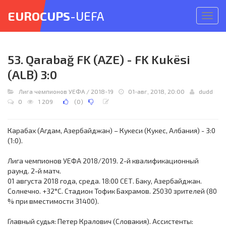
EUROCUPS
-UEFA
Откр
меню
53. Qarabağ FK (AZE) - FK Kukësi
(ALB) 3:0
Лига чемпионов УЕФА
/
2018-19
01-авг, 2018, 20:00
dudd
0
1 209
(
0
)
Карабах (Агдам, Азербайджан) – Кукеси (Кукес, Албания) - 3:0
(1:0).
Лига чемпионов УЕФА 2018/2019. 2-й квалификационный
раунд. 2-й матч.
01 августа 2018 года, среда. 18:00 СЕТ. Баку, Азербайджан.
Солнечно. +32°C. Стадион Тофик Бахрамов. 25030 зрителей (80
% при вместимости 31400).
Главный судья: Петер Кралович (Словакия). Ассистенты: