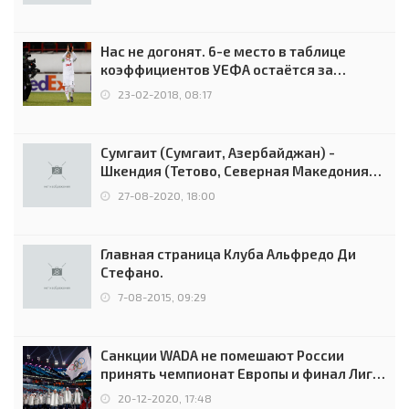
Нас не догонят. 6-е место в таблице
коэффициентов УЕФА остаётся за
Россией
23-02-2018, 08:17
Сумгаит (Сумгаит, Азербайджан) -
Шкендия (Тетово, Северная Македония) -
0:2 (0:0)
27-08-2020, 18:00
Главная страница Клуба Альфредо Ди
Стефано.
7-08-2015, 09:29
Санкции WADA не помешают России
принять чемпионат Европы и финал Лиги
чемпионов.
20-12-2020, 17:48