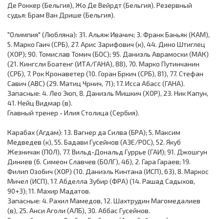
Де Роккер (Бельгия), Жо Де Вейрдт (Бельгия). Резервный
судья: Брам Ван Дрише (Бельгия).
"Олимпия" (Любляна): 31. Альяж Ивачич; 3. Франк Баньяк (КАМ),
5. Марко Гаич (СРБ), 27. Арис Зарифович (к), 44. Дино Штиглец
(ХОР); 90. Томислав Томич (БОС); 95. Даниэль Аврамоски (МАК)
(21. Кингсли Боатенг (ИТА/ГАНА), 88), 70. Марко Путинчанин
(СРБ), 7. Рок Кронаветер (10. Горан Бркич (СРБ), 81), 77. Стефан
Савич (АВС) (29. Матиц Чрнич, 71); 17. Исса Абасс (ГАНА).
Запасные: 4. Лео Эюп, 8. Даниэль Мишкич (ХОР), 23. Ник Капун,
41. Нейц Видмар (в).
Главный тренер - Илия Столица (Сербия).
Карабах (Агдам): 13. Вагнер да Силва (БРА); 5. Максим
Медведев (к), 55. Бадави Гусейнов (АЗЕ/РОС), 52. Якуб
Жезничак (ПОЛ), 77. Вильд-Дональд Гуррье (ГАИ); 91. Джошгун
Диниев (6. Симеон Славчев (БОЛГ), 46), 2. Гара Гараев; 19.
Филип Озобич (ХОР) (10. Даниэль Кинтана (ИСП), 63), 8. Маркос
Мичел (ИСП), 17. Абделла Зубир (ФРА) (14. Рашад Садыхов,
90+3); 11. Махир Мадатов.
Запасные: 4. Рахил Мамедов, 12. Шахтрудин Магомедалиев
(в), 25. Анси Аголи (АЛБ), 30. Аббас Гусейнов.