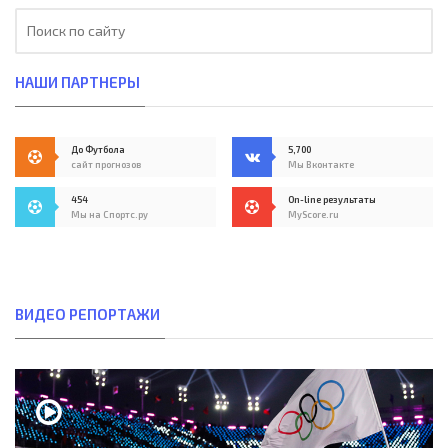
НАШИ ПАРТНЕРЫ
До Футбола
5,700
сайт прогнозов
Мы Вконтакте
454
On-line результаты
Мы на Спортс.ру
MyScore.ru
ВИДЕО РЕПОРТАЖИ