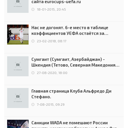
сайта eurocups-uefa.ru
18-01-2015, 20:45
Нас не догонят. 6-е место в таблице
коэффициентов УЕФА остаётся за
Россией
23-02-2018, 08:17
Сумгаит (Сумгаит, Азербайджан) -
Шкендия (Тетово, Северная Македония) -
0:2 (0:0)
27-08-2020, 18:00
Главная страница Клуба Альфредо Ди
Стефано.
7-08-2015, 09:29
Санкции WADA не помешают России