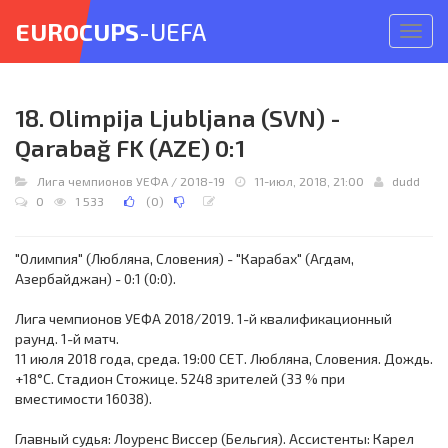
EUROCUPS
-UEFA
Откр
меню
18. Olimpija Ljubljana (SVN) -
Qarabağ FK (AZE) 0:1
Лига чемпионов УЕФА
/
2018-19
11-июл, 2018, 21:00
dudd
0
1 533
(
0
)
"Олимпия" (Любляна, Словения) - "Карабах" (Агдам,
Азербайджан) - 0:1 (0:0).
Лига чемпионов УЕФА 2018/2019. 1-й квалификационный
раунд. 1-й матч.
11 июля 2018 года, среда. 19:00 СЕТ. Любляна, Словения. Дождь.
+18°C. Стадион Стожице. 5248 зрителей (33 % при
вместимости 16038).
Главный судья: Лоуренс Виссер (Бельгия). Ассистенты: Карел