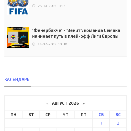
25-10-2015, 11:13
"Фенербахче" - "Зенит": команда Семака
начинает путь в плей-офф Лиги Европы
12-02-2019, 10:30
КАЛЕНДАРЬ
«
АВГУСТ 2026 »
ПН
ВТ
СР
ЧТ
ПТ
СБ
ВС
1
2