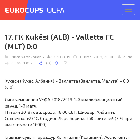
EUROCUPS
-UEFA
Откр
меню
17. FK Kukësi (ALB) - Valletta FC
(MLT) 0:0
Лига чемпионов УЕФА
/
2018-19
11-июл, 2018, 20:00
dudd
0
1 052
(
0
)
Кукеси (Кукес, Албания) – Валлетта (Валлетта, Мальта) – 0:0
(0:0).
Лига чемпионов УЕФА 2018/2019. 1-й квалификационный
раунд. 1-й матч.
11 июля 2018 года, среда. 18:00 СЕТ. Шкодер, Албания.
Солнечно. +29°C. Стадион Лоро Боричи. 350 зрителей (2 % при
вместимости 16000).
Главный судья: Тороддур Хьялталин (Исландия). Ассистенты: