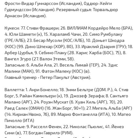
Фрости-Видар Гуннарссон (Исландия), Оддюр-Хейги
Гудмундссон (Исландия). Резервный судья: Торвальдюр
Арнасон (Исландия).
Кукеси: 77. Стиви Фрашери; 26. ВИЛЛИАМ Кордейро Мело (БРА),
4. Юли Шамети (к), 15. Хараламб Чачи, 20. Симо Румбулаку
(ГРЕ/АЛБ); 23. Бесар Мусоли (КОС/АЛБ), 10. Доньет Шкодра
(КОС) (99. Дино Шпехар (ХОР), 80), 33. Ираклий Дзария (ГРУ); 18.
Арбер Цурбья, 9. Себино Плаку (28. Харис Харба (БОС), 75), 8.
Вангел Згуро (27. Валон Этеми, 58).
Запасные: 6. Альби Ала, 21. Весель Лимай (ГЕР), 24. Эдис
Малики (МАК), 91. Фатон Малеку (КОС) (в).
Главный тренер - Петер Пакульт (Австрия).
Валлетта: 1. Анри Бонелло; 18. Энми Бельтре (ДОМ. Р.), 4. Стив
Борг, 5. Райан Камильери (к), 19. Джозеф Зерафа; 8. Сантьяго
Малано (АРГ), 24. Роуэн Мускат (6. Хуан Хиль (АРГ), 70), 20.
Раед Салех (ОМАН) (16. Жан Борг, 90+1); 27. Мигель Альба (АРГ)
(14. Кириан Нвоко, 76), 89. Марио Фонтанелла (ИТА), 10. Матео
Пичолло (ИТА)
Запасные: 9. Расселл Фенек, 22. Николас Пьюлис, 41. Йенез
Сини (в), 77. Богдан Гаврилэ (РУМ).