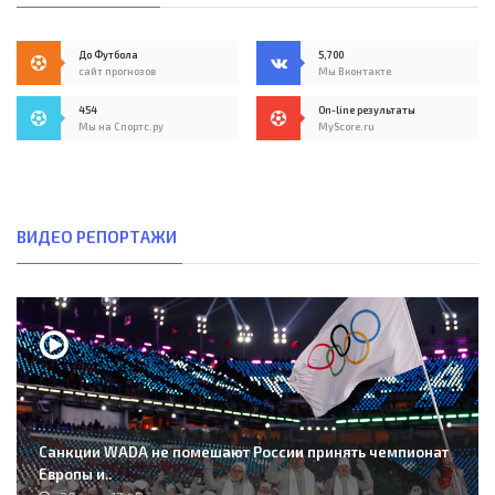
До Футбола
5,700
сайт прогнозов
Мы Вконтакте
454
On-line результаты
Мы на Спортс.ру
MyScore.ru
ВИДЕО РЕПОРТАЖИ
Санкции WADA не помешают России принять чемпионат
Европы и..