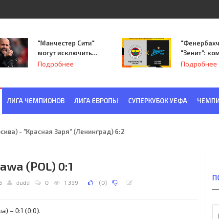
"Манчестер Сити"
"Фенербахч
могут исключить
"Зенит": ко
из Лиги
Семака нач
Подробнее
Подробнее
чемпионов.
путь в пле
Лиги Европ
ЛИГА ЧЕМПИОНОВ
ЛИГА ЕВРОПЫ
СУПЕРКУБОК УЕФА
ЧЕМПИ
ква) - "Красная Заря" (Ленинград) 6:2
zawa (POL) 0:1
П
5
dudd
0
1 399
(
0
)
 – 0:1 (0:0).