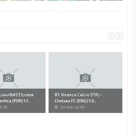
 Louvi&#233;roise
87. Vicenza Calcio (ITA) -
26
enfica (POR) 1:1..
Chelsea FC (ENG) 1:0..
Mo
2:30
02-апр, 22:45