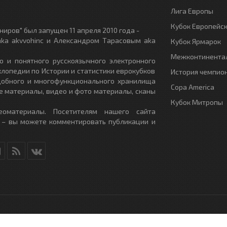
Лига Европы
Кубок Европейс
иров" был запущен 11 апреля 2010 года -
ka akvvohinc и Александром Тарасовым aka
Кубок Ярмарок
Межконтинентал
о и понятного русскоязычного электронного
клопедии по Истории и статистики еврокубков
История чемпио
удобного и многофункционального хранилища
Copa America
е материалы, видео и фото материалы, сканы
Кубок Митропы
еоматериалы. Посетителям нашего сайта
 – вы можете комментировать публикации и
RU
- All Rights Reserved.