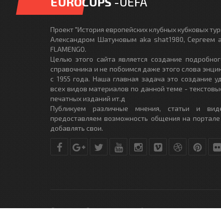
EUROCUPS
-UEFA
Проект "История европейских клубных кубковых турн
Александром Шатуновым aka shat1980, Сергеем a
FLAMENGO.
Целью этого сайта является создание подробног
справочника и не побоимся даже этого слова энци
с 1955 года. Наша главная задача это создание 
всех видов материалов по данной теме - текстовы
печатных изданий ит.д
Публикуем различные мнения, статьи и вид
предоставляем возможность общения на портале
добавлять свои.
© Copyright © 2010-2017. Разработано студией
DLE-THEME.