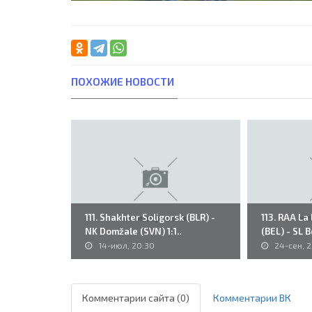
ПОХОЖИЕ НОВОСТИ
111. Shakhter Soligorsk (BLR) -
113. RAA La
NK Domžale (SVN) 1:1..
(BEL) - SL B
14-июл, 20:30
24-сен, 2
Комментарии сайта (0)
Комментарии ВК