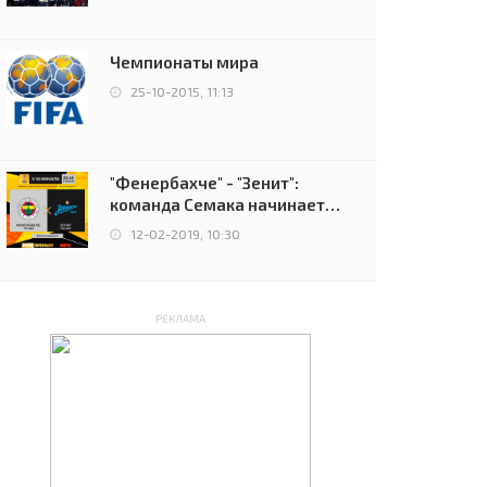
чемпионов.
Чемпионаты мира
25-10-2015, 11:13
"Фенербахче" - "Зенит":
команда Семака начинает
путь в плей-офф Лиги
12-02-2019, 10:30
Европы
РЕКЛАМА