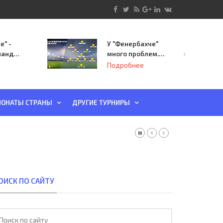
е" -
У "Фенербахче"
манда
много проблем.
инает
Но он опасен для
Подробнее
й-офф
"Зенита"
ы
ОНАТЫ СТРАНЫ
ДРУГИЕ ТУРНИРЫ
ОИСК ПО САЙТУ