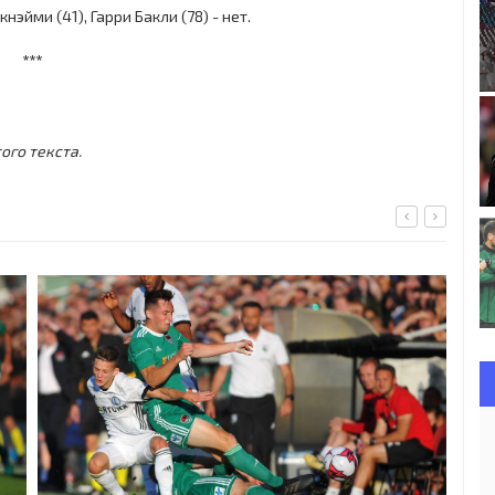
йми (41), Гарри Бакли (78) - нет.
***
ого текста.