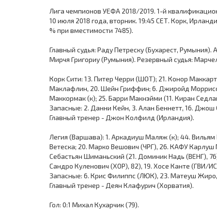
Лига чемпионов УЕФА 2018/2019. 1-й квалификацион
10 июля 2018 года, вторник. 19:45 СЕТ. Корк, Ирланд
% при вместимости 7485).
Главный судья: Раду Петреску (Бухарест, Румыния). 
Мирчя Григориу (Румыния). Резервный судья: Марчел
Корк Сити: 13. Питер Черри (ШОТ); 21. Конор Маккарти
Маклафлин, 20. Шейн Гриффин; 6. Джиройд Моррисси (
Маккормак (к); 25. Барри Макнэйми (11. Киран Седла
Запасные: 2. Данни Кейн, 3. Алан Беннетт, 16. Джош
Главный тренер - Джон Колфилд (Ирландия).
Легия (Варшава): 1. Аркадиуш Маляж (к); 44. Вильям
Ветеска; 20. Марко Вешович (ЧРГ), 26. КАФУ Карлуш
Себастьян Шиманьский (21. Доминик Надь (ВЕНГ), 76)
Сандро Куленович (ХОР), 82), 19. Хосе Канте (ГВИ/ИСП
Запасные: 6. Крис Филиппс (ЛЮК), 23. Матеуш Жиро, 
Главный тренер - Деян Клафурич (Хорватия).
Гол: 0:1 Михал Кухарчик (79).