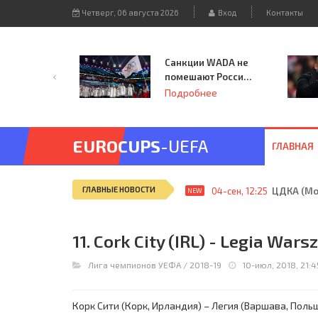
Четверг, 06 августа 2026
Вход
Контакты
Санкции WADA не
помешают России
принять
Подробнее
чемпионат
Европы и финал
Лиги чемпионов.
EUROCUPS
-UEFA
ГЛАВНАЯ
ГЛАВНЫЕ НОВОСТИ
04-сен, 12:25
ЦДКА (Мос
NEW
11. Cork City (IRL) - Legia Wars
Лига чемпионов УЕФА
/
2018-19
10-июл, 2018, 21:4
Корк Сити (Корк, Ирландия) – Легия (Варшава, Польша)