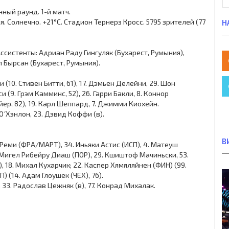
ный раунд. 1-й матч.
ия. Солнечно. +21°C. Стадион Тернерз Кросс. 5795 зрителей (77
Н
Ассистенты: Адриан Раду Гингуляк (Бухарест, Румыния),
 Бырсан (Бухарест, Румыния).
 (10. Стивен Битти, 61), 17. Дэмьен Делейни, 29. Шон
9. Грэм Камминс, 52), 26. Гарри Бакли, 8. Коннор
йер, 82), 19. Карл Шеппард, 7. Джимми Киохейн.
 О´Хэнлон, 23. Дэвид Коффи (в).
В
 Реми (ФРА/МАРТ), 34. Иньяки Астис (ИСП), 4. Матеуш
 Мигел Рибейру Диаш (ПОР), 29. Кшиштоф Мачиньски, 53.
, 18. Михал Кухарчик; 22. Каспер Хямяляйнен (ФИН) (99.
) (14. Адам Глоушек (ЧЕХ), 76).
33. Радослав Цежняк (в), 77. Конрад Михалак.