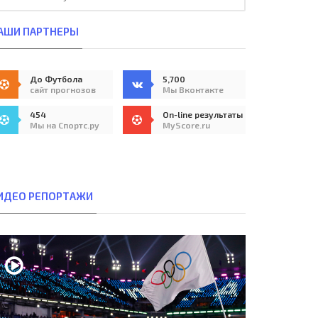
АШИ ПАРТНЕРЫ
До Футбола
5,700
сайт прогнозов
Мы Вконтакте
454
On-line результаты
Мы на Спортс.ру
MyScore.ru
ИДЕО РЕПОРТАЖИ