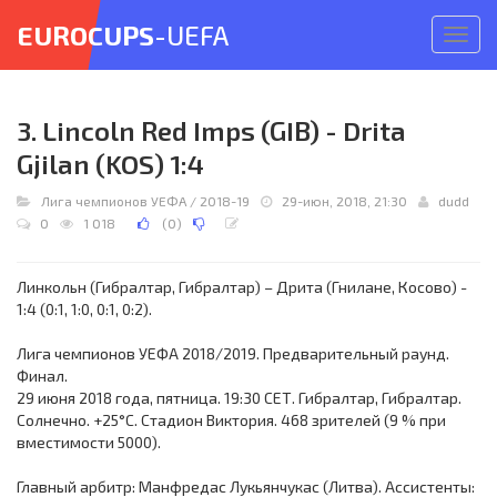
EUROCUPS
-UEFA
Откр
меню
3. Lincoln Red Imps (GIB) - Drita
Gjilan (KOS) 1:4
Лига чемпионов УЕФА
/
2018-19
29-июн, 2018, 21:30
dudd
0
1 018
(
0
)
Линкольн (Гибралтар, Гибралтар) – Дрита (Гнилане, Косово) -
1:4 (0:1, 1:0, 0:1, 0:2).
Лига чемпионов УЕФА 2018/2019. Предварительный раунд.
Финал.
29 июня 2018 года, пятница. 19:30 СЕТ. Гибралтар, Гибралтар.
Солнечно. +25°C. Стадион Виктория. 468 зрителей (9 % при
вместимости 5000).
Главный арбитр: Манфредас Лукьянчукас (Литва). Ассистенты: