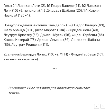
Голы: 0:1 Лиридон Лечи (2), 1:1 Педро Валеро (61), 1:2 Лиридон
Лечи (105+3, пенальти), 1:3 Джевдет Шабани (20), 1:4 Хаджи
Незирай (120+4).
Предупреждения: Антонио Кальдерон (34), Педро Валеро (49),
Фалу Аранда (83), Диего Марото (104) - Лиридон Лечи (40),
Леутрум Крюэзиу (53), Дрилон Мусай (56), Фидан Гербеши (66),
Хаджи Незирай (78), Ардиан Лимани (86), Джевдет Шабани
(86), Леутрим Реджепи (111).
Удаления: Бернарду Лопеш (105+2, ФПН) - Фидан Гербеши (101,
2-я жёлтая карточка).
***
Внимание! У Вас нет прав для просмотра скрытого
текста.