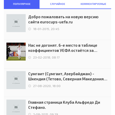
ПОПУЛЯРНОЕ
СЛУЧАЙНОЕ
КОММЕНТИРУЕМЫЕ
Добро пожаловать на новую версию
сайта eurocups-uefa.ru
18-01-2015, 20:45
Нас не догонят. 6-е место в таблице
коэффициентов УЕФА остаётся за
Россией
23-02-2018, 08:17
Сумгаит (Сумгаит, Азербайджан) -
Шкендия (Тетово, Северная Македония) -
0:2 (0:0)
27-08-2020, 18:00
Главная страница Клуба Альфредо Ди
Стефано.
7-08-2015, 09:29