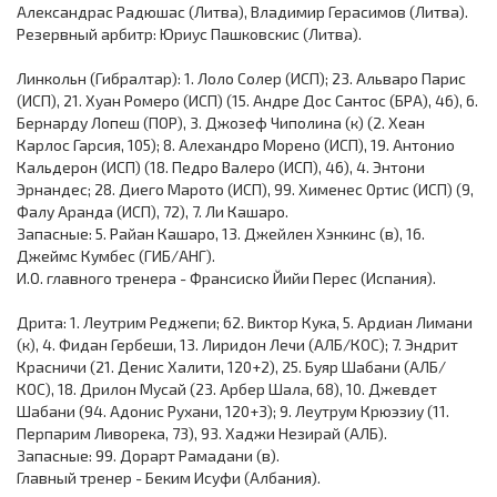
Александрас Радюшас (Литва), Владимир Герасимов (Литва).
Резервный арбитр: Юриус Пашковскис (Литва).
Линкольн (Гибралтар): 1. Лоло Солер (ИСП); 23. Альваро Парис
(ИСП), 21. Хуан Ромеро (ИСП) (15. Андре Дос Сантос (БРА), 46), 6.
Бернарду Лопеш (ПОР), 3. Джозеф Чиполина (к) (2. Хеан
Карлос Гарсия, 105); 8. Алехандро Морено (ИСП), 19. Антонио
Кальдерон (ИСП) (18. Педро Валеро (ИСП), 46), 4. Энтони
Эрнандес; 28. Диего Марото (ИСП), 99. Хименес Ортис (ИСП) (9,
Фалу Аранда (ИСП), 72), 7. Ли Кашаро.
Запасные: 5. Райан Кашаро, 13. Джейлен Хэнкинс (в), 16.
Джеймс Кумбес (ГИБ/АНГ).
И.О. главного тренера - Франсиско Йийи Перес (Испания).
Дрита: 1. Леутрим Реджепи; 62. Виктор Кука, 5. Ардиан Лимани
(к), 4. Фидан Гербеши, 13. Лиридон Лечи (АЛБ/КОС); 7. Эндрит
Красничи (21. Денис Халити, 120+2), 25. Буяр Шабани (АЛБ/
КОС), 18. Дрилон Мусай (23. Арбер Шала, 68), 10. Джевдет
Шабани (94. Адонис Рухани, 120+3); 9. Леутрум Крюэзиу (11.
Перпарим Ливорека, 73), 93. Хаджи Незирай (АЛБ).
Запасные: 99. Дорарт Рамадани (в).
Главный тренер - Беким Исуфи (Албания).