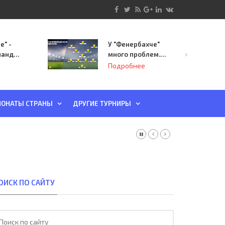
е" -
У "Фенербахче"
манда
много проблем.
инает
Но он опасен для
Подробнее
й-офф
"Зенита"
ы
ОНАТЫ СТРАНЫ
ДРУГИЕ ТУРНИРЫ
ОИСК ПО САЙТУ