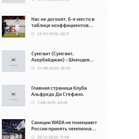
Нас не догонят. 6-е место в
таблице коэффициентов
УЕФА остаётся за Россией
23-02-2018, 08:17
Сумгаит (Сумгаит,
Азербайджан) - Шкендия
(Тетово, Северная
27-08-2020, 18:00
Македония) - 0:2 (0:0)
Главная страница Клуба
Альфредо Ди Стефано.
7-08-2015, 09:29
Санкции WADA не помешают
России принять чемпионат
Европы и финал Лиги
20-12-2020, 17:48