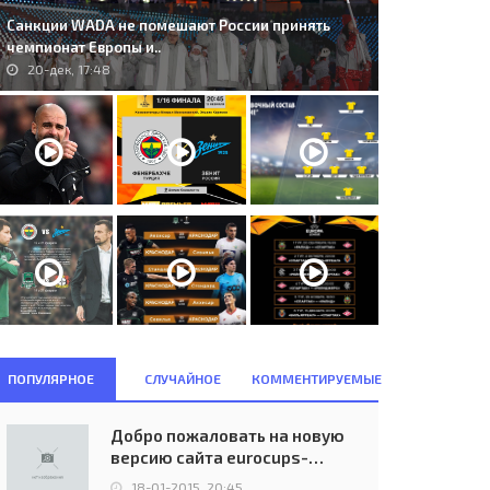
Санкции WADA не помешают России принять
чемпионат Европы и..
20-дек, 17:48
ПОПУЛЯРНОЕ
СЛУЧАЙНОЕ
КОММЕНТИРУЕМЫЕ
Добро пожаловать на новую
S. Górnik Zabrze (POL) - V.T.J.
250. FC Unirea (ROU) - Hajduk
версию сайта eurocups-
kla Praha (ČSSR) 3:0..
Split (CRO) 1:1..
uefa.ru
20-сен, 15:33
26-авг, 21:30
18-01-2015, 20:45