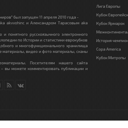
Лига Европы
Кубок Европейс
иров" был запущен 11 апреля 2010 года -
ka akvvohinc и Александром Тарасовым aka
Кубок Ярмарок
Межконтинентал
о и понятного русскоязычного электронного
клопедии по Истории и статистики еврокубков
История чемпио
удобного и многофункционального хранилища
Copa America
е материалы, видео и фото материалы, сканы
Кубок Митропы
еоматериалы. Посетителям нашего сайта
 – вы можете комментировать публикации и
RU
- All Rights Reserved.