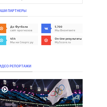
АШИ ПАРТНЕРЫ
До Футбола
5,700
сайт прогнозов
Мы Вконтакте
454
On-line результаты
Мы на Спортс.ру
MyScore.ru
ИДЕО РЕПОРТАЖИ