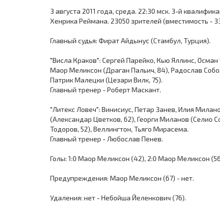
3 августа 2011 года, среда. 22:30 мск. 3-й квалиф
Хенрика Реймана. 23050 зрителей (вместимость - 3
Главный судья: Фират Айдынус (Стамбул, Турция).
"Висла Краков": Сергей Парейко, Кью Яллинс, Осман
Маор Меликсон (Драган Пальич, 84), Радослав Собо
Патрик Малецки (Цезари Вилк, 75).
Главный тренер - Роберт Маскант.
"Литекс Ловеч": Винисиус, Петар Занев, Илия Милан
(Александар Цветков, 62), Георги Миланов (Селио 
Тодоров, 52), Веллингтон, Тьяго Мирасема.
Главный тренер - Любослав Пенев.
Голы: 1:0 Маор Меликсон (42), 2:0 Маор Меликсон (56,
Предупреждения: Маор Меликсон (67) - нет.
Удаления: нет - Небойша Йеленкович (76).