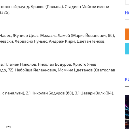
икационный раунд. Краков (Польша). Стадион Мейски имени
3326).
Н
 Чавес, Жуниор Диас, Михаэль Ламей (Марко Йованович, 86),
левски, Хервасио Нуньес, Андраж Кирм, Цветан Генков,
ов, Пламен Николов, Николай Бодуров, Христо Янев
Содо, 72), Небойша Йеленкович, Момчил Цветанов (Светослав
В
 с пенальти), 2:1 Николай Бодуров (68), 3:1 Цезари Вилк (84).
***