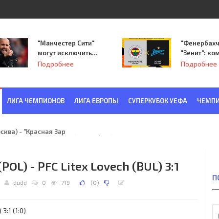
"Манчестер Сити"
"Фенербахч
могут исключить
"Зенит": ко
из Лиги
Семака нач
Подробнее
Подробнее
чемпионов.
путь в пле
Лиги Европ
ЛИГА ЧЕМПИОНОВ
ЛИГА ЕВРОПЫ
СУПЕРКУБОК УЕФА
ЧЕМПИ
ква) - "Красная Заря" (Ленинград) 6:2
OL) - PFC Litex Lovech (BUL) 3:1
П
dudd
0
719
(
0
)
3:1 (1:0)