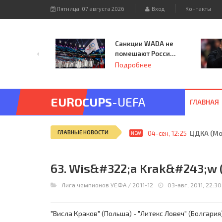
Пятница, 07 августа 2026
Вход
Контакты
Санкции WADA не
помешают России
принять
Подробнее
чемпионат
Европы и финал
Лиги чемпионов.
EUROCUPS
-UEFA
ГЛАВНАЯ
ГЛАВНЫЕ НОВОСТИ
04-сен, 12:25
ЦДКА (Мос
NEW
63. Wis&#322;a Krak&#243;w (P
Лига чемпионов УЕФА
/
2011-12
03-авг, 2011, 22:30
"Висла Краков" (Польша) - "Литекс Ловеч" (Болгария) 