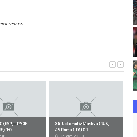
ого текста.
FC (ESP) - PAOK
86. Lokomotiv Moskva (RUS) -
K.
E) 0:0..
AS Roma (ITA) 0:1..
Du
2:45
16-окт, 20:00