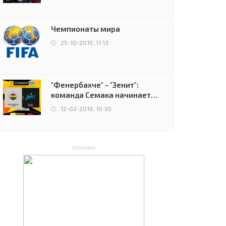
чемпионов.
Чемпионаты мира
25-10-2015, 11:13
"Фенербахче" - "Зенит":
команда Семака начинает
путь в плей-офф Лиги
12-02-2019, 10:30
Европы
РЕКЛАМА