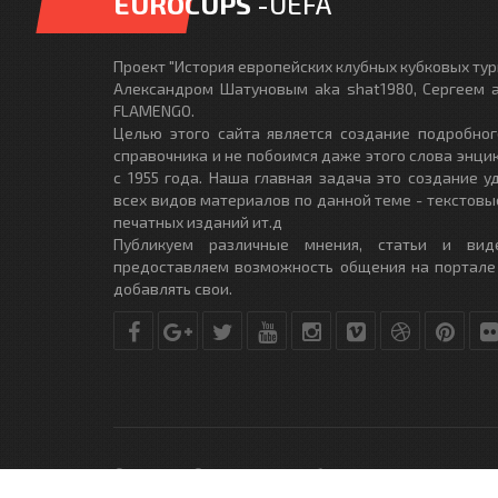
EUROCUPS
-UEFA
Проект "История европейских клубных кубковых турн
Александром Шатуновым aka shat1980, Сергеем a
FLAMENGO.
Целью этого сайта является создание подробног
справочника и не побоимся даже этого слова энци
с 1955 года. Наша главная задача это создание 
всех видов материалов по данной теме - текстовы
печатных изданий ит.д
Публикуем различные мнения, статьи и вид
предоставляем возможность общения на портале
добавлять свои.
© Copyright © 2010-2017. Разработано студией
DLE-THEME.