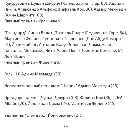
Кукурузович, Душан Джурич (Хайнц Барметтлер, 83), Адриан
Никчи, Александр Альфонс (Рафаэль Кох, 90), Адмир Мехмеди
(Амин Шермити, 80).
Главный тренер - Урс Фишер.
"Стандард": Синан Болат, Даниэль Опаре (Реджиналь Горе, 34),
Мартиньш Фелипе, Себастьен Поконьоли (Пап Абду Камара,
61), Йони Бюйенс, Антонио Кану, Йелле ван Дамм, Начо
Гонсалес, Мохаммед Чите, Алоис Нонг (Кристиан Бентеке, 61),
Лей Мбайе.
Главный тренер - Жозе Рига.
Голы: 1:0 Адмир Мехмеди (58).
Нереализованный пенальти: "Цюрих" Адмир Мехмеди (23).
Предупреждения: Душан Джурич (68), Филипп Кох (86) - Лей
Мбайе (20), Йелле ван Дамм (24), Мартиньш Фелипе (45).
Удаление: "Стандард" Йони Бюйенс (21).
***