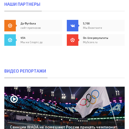
НАШИ ПАРТНЕРЫ
До Футбола
5,700
сайт прогнозов
Мы Вконтакте
454
On-line результаты
Мы на Спортс.ру
MyScore.ru
ВИДЕО РЕПОРТАЖИ
Санкции WADA не помешают России принять чемпионат