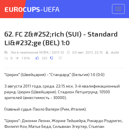
EUROCUPS
-UEFA
Откр
меню
62. FC Z&#252;rich (SUI) - Standard
Li&#232;ge (BEL) 1:0
Лига чемпионов УЕФА
/
2011-12
03-авг, 2011, 22:15
dudd
0
1 014
(
0
)
"Цюрих" (Швейцария) - "Стандард" (Бельгия) 1:0 (0:0)
3 августа 2011 года, среда. 22:15 мск. 3-й квалификационный
раунд. Цюрих (Швейцария). Стадион Летцигрунд. 10500
зрителей (вместимость - 30000).
Главный судья: Паоло Валери (Рим, Италия).
"Цюрих": Джонни Леони, Жорже Тейшейра, Рикардо Родригес,
Филипп Кох, Матье Беда, Сильвиан Эгертер, Стьепан