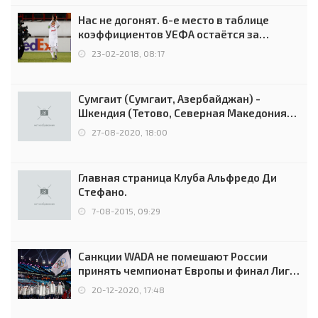
Нас не догонят. 6-е место в таблице
коэффициентов УЕФА остаётся за
Россией
23-02-2018, 08:17
Сумгаит (Сумгаит, Азербайджан) -
Шкендия (Тетово, Северная Македония) -
0:2 (0:0)
27-08-2020, 18:00
Главная страница Клуба Альфредо Ди
Стефано.
7-08-2015, 09:29
Санкции WADA не помешают России
принять чемпионат Европы и финал Лиги
чемпионов.
20-12-2020, 17:48