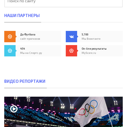
НАШИ ПАРТНЕРЫ
До Футбола
5,700
сайт прогнозов
Мы Вконтакте
454
On-line результаты
Мы на Спортс.ру
MyScore.ru
ВИДЕО РЕПОРТАЖИ