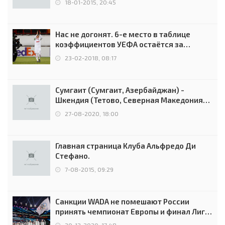
18-01-2015, 20:45
Нас не догонят. 6-е место в таблице
коэффициентов УЕФА остаётся за
Россией
23-02-2018, 08:17
Сумгаит (Сумгаит, Азербайджан) -
Шкендия (Тетово, Северная Македония) -
0:2 (0:0)
27-08-2020, 18:00
Главная страница Клуба Альфредо Ди
Стефано.
7-08-2015, 09:29
Санкции WADA не помешают России
принять чемпионат Европы и финал Лиги
чемпионов.
20-12-2020, 17:48