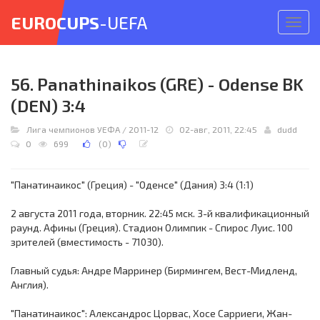
EUROCUPS
-UEFA
Откр
меню
56. Panathinaikos (GRE) - Odense BK
(DEN) 3:4
Лига чемпионов УЕФА
/
2011-12
02-авг, 2011, 22:45
dudd
0
699
(
0
)
"Панатинаикос" (Греция) - "Оденсе" (Дания) 3:4 (1:1)
2 августа 2011 года, вторник. 22:45 мск. 3-й квалификационный
раунд. Афины (Греция). Стадион Олимпик - Спирос Луис. 100
зрителей (вместимость - 71030).
Главный судья: Андре Марринер (Бирмингем, Вест-Мидленд,
Англия).
"Панатинаикос": Александрос Цорвас, Хосе Сарриеги, Жан-