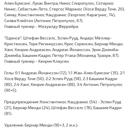
Ален Бумсонг, Лукас Винтра, Никос Спиропулос, Сотириос
Нинис, Себастьян Лето, Стергос Маринос (Хосе Верду Точе, 20),
Симау, Константинос Кацуранис (Георгиос Карагунис, 74),
Силва Клейтон (Антонис Петропулос, 67).
Главный тренер - Жезуалду Феррейра.
"Оденсе": Штефан Весселс, Эспен Рууд, Андерс Мёллер-
Кристенсен, Торе Региниуссен, Крис Соренсен, Бернар Менди,
Ханс Хенрик Андреасен, Андреас Йоханссон, Эрик Джемба-
Джемба, Башким Кадри, Петер Утака (Мохамед Траоре, 87).
Главный тренер - Хенрик Клаусен.
Голы: 0:1 Андреас Йоханссон (12), 1:1 Жан-Ален Бумсонг (35), 2:1
Хосе Верду Точе (50), 2:2 Эспен Рууд (58), 2:3 Башким Кадри
(80), 2:4 Ханс Хенрик Андреасен (88), 3:4 Антонис Петропулос
(90+5).
Предупреждения: Константинос Кацуранис (54) - Эспен Рууд
(21), Бернар Менди (24), Штефан Весселс (76), Башким Кадри
(81).
Удаление: Бернар Менди (90+3, 2 ж.к.).