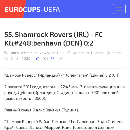
EUROCUPS
-UEFA
Откр
меню
55. Shamrock Rovers (IRL) - FC
K&#248;benhavn (DEN) 0:2
Лига чемпионов УЕФА
/
2011-12
02-авг, 2011, 22:45
dudd
0
1 320
(
0
)
"Шэмрок Роверс" (Ирландия) - "Копенгаген" (Дания) 0:2 (0:1)
2 августа 2011 года, вторник. 22:45 мск. 3-й квалификационный
раунд. Дублин (Ирландия). Стадион Таллахт. 5901 зрителей
(вместимость - 8600).
Главный судья: Халис Озкахья (Турция).
"Шэмрок Роверс": Райан Томпсон, Пэт Салливан, Энда Стивенс,
Крэйг Сайвс, Дэниэл Мюррей, Крис Тёрнер, Билл Деннехи,