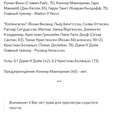
Ронан Финн (Стивен Райс, 75), Коннор Маккормак, Гари
Маккейб (Дин Келли, 65), Гарри Твигг (Киаран Килдафф, 75).
Главный тренер - Майкл О´Нилл.
"Копенгаген": Йохан Виланд, Пьер Бенгтссон, Солви Оттесен,
Рагнар Сигурдссон, Матиас Занка Йоргенсен, Домингес
Клаудемир, Кристиан Гринхейм, Папе Пате Диуф (Сезар
Сантин, 83), Томас Кристенсен (Йохан Абсалонсен, 90+2),
Кристиан Боланьос (Томас Делейни, 79), Даме Н´Дойе.
Главный тренер - Роланд Нильссон.
Голы: 0:1 Даме Н´Дойе (42), 0:2 Кристиан Боланьос (73).
Предупреждения: Коннор Маккормак (40) - нет.
***
Внимание! У Вас нет прав для просмотра скрытого
текста.