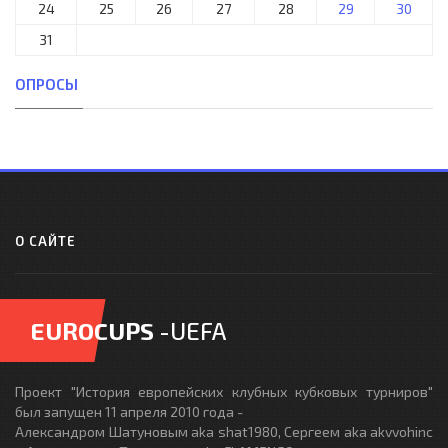
24
25
26
27
28
29
30
31
ОПРОСЫ
О САЙТЕ
EUROCUPS
-UEFA
Проект "История европейских клубных кубковых турниров"
был запущен 11 апреля 2010 года -
Александром Шатуновым aka shat1980, Сергеем aka akvvohinc