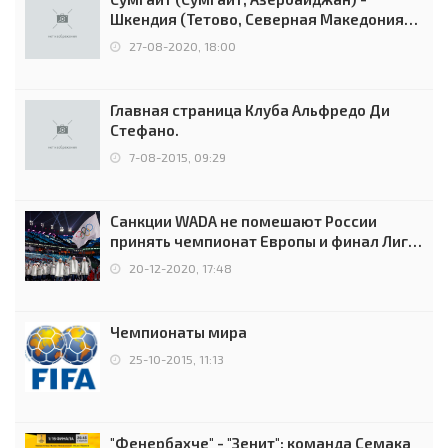
Шкендия (Тетово, Северная Македония) -
0:2 (0:0)
27-08-2020, 18:00
Главная страница Клуба Альфредо Ди
Стефано.
7-08-2015, 09:29
Санкции WADA не помешают России
принять чемпионат Европы и финал Лиги
чемпионов.
20-12-2020, 17:48
Чемпионаты мира
25-10-2015, 11:13
"Фенербахче" - "Зенит": команда Семака