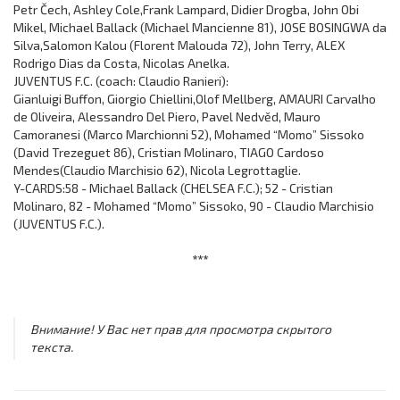
Petr Čech, Ashley Cole,Frank Lampard, Didier Drogba, John Obi
Mikel, Michael Ballack (Michael Mancienne 81), JOSE BOSINGWA da
Silva,Salomon Kalou (Florent Malouda 72), John Terry, ALEX
Rodrigo Dias da Costa, Nicolas Anelka.
JUVENTUS F.C. (coach: Claudio Ranieri):
Gianluigi Buffon, Giorgio Chiellini,Olof Mellberg, AMAURI Carvalho
de Oliveira, Alessandro Del Piero, Pavel Nedvěd, Mauro
Camoranesi (Marco Marchionni 52), Mohamed “Momo” Sissoko
(David Trezeguet 86), Cristian Molinaro, TIAGO Cardoso
Mendes(Claudio Marchisio 62), Nicola Legrottaglie.
Y-CARDS:58 - Michael Ballack (CHELSEA F.C.); 52 - Cristian
Molinaro, 82 - Mohamed “Momo” Sissoko, 90 - Claudio Marchisio
(JUVENTUS F.C.).
***
Внимание! У Вас нет прав для просмотра скрытого
текста.