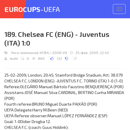
EUROCUPS
-UEFA
Откр
меню
189. Chelsea FC (ENG) - Juventus
(ITA) 1:0
Лига чемпионов УЕФА
/
2008-09
25-фев, 2009, 22:45
dudd
0
860
(
0
)
25-02-2009; London; 20:45; Stamford Bridge Stadium; Att: 38.079
CHELSEA F.C. LONDON (ENG) -JUVENTUS F.C. TORINO (ITA) 1-0 (1-0)
Referee:OLEGÁRIO Manuel Bártolo Faustino BENQUERENÇA (POR)
Assistans:JOSÉ Manuel Silva CARDINAL, BERTINO Cunha MIRANDA
(POR)
Fourth referee:BRUNO Miguel Duarte PAIXÃO (POR)
UEFA Delegate:Harry M.Been (NED)
UEFA Referee observer:Manuel LÓPEZ FERNÁNDEZ (ESP)
Goal: 1-0Didier Drogba 12.
CHELSEA F.C. (coach: Guus Hiddink):