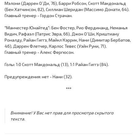
Мэлони (Даррен О´Ди, 76), Барри Робсон, Скотт Макдональд
(Бен Хатчинсон, 82), Силлиан Шеридан (Массимо Донати, 64).
Главный тренер - Гордон Страчан.
"Манчестер Юнайтед": Бен Фостер, Рио Фердинанд, Неманья
Видич, Рафаэл (Патрис Эвра, 66), Джон О´Ши, Криштиану
Роналду, Райан Гиггз, Майкл Кэррик, Нани (Димитар Бербатов,
46), Даррен Флетчер, Карлос Тевес (Уэйн Руни, 71).
Главный тренер - Алекс Фергюсон.
Голы: 1:0 Скотт Макдональд (13), 1:1 Райан Гиггз (84).
Предупреждения: нет - Нани (32).
***
Внимание! У Вас нет прав для просмотра скрытого
текста.