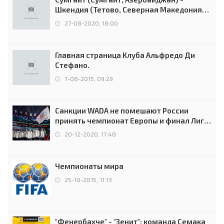
Шкендия (Тетово, Северная Македония) -
0:2 (0:0)
27-08-2020, 18:00
Главная страница Клуба Альфредо Ди
Стефано.
7-08-2015, 09:29
Санкции WADA не помешают России
принять чемпионат Европы и финал Лиги
чемпионов.
20-12-2020, 17:48
Чемпионаты мира
25-10-2015, 11:13
"Фенербахче" - "Зенит": команда Семака