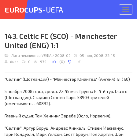
EUROCUPS
-UEFA
Откр
меню
143. Celtic FC (SCO) - Manchester
United (ENG) 1:1
Лига чемпионов УЕФА
/
2008-09
05-ноя, 2008, 22:45
dudd
0
939
(
0
)
"Селтик" (Шотландия) - "Манчестер Юнайтед" (Англия) 1:1 (1:0)
5 ноября 2008 года, среда. 22:45 мск. Группа E. 4-й тур. Глазго
(Шотландия). Стадион Селтик Парк. 58903 зрителей
(вместимость - 60832).
Главный судья: Том Хеннинг Эвребе (Осло, Норвегия).
"Селтик": Артур Боруц, Андреас Хинкель, Стивен Макманус,
Гари Колдуэлл, Марк Уилсон, Скотт Браун, Пол Хартли, Шон