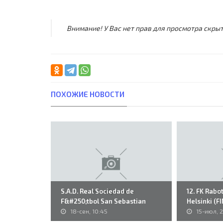
Внимание! У Вас нет прав для просмотра скрыт
ПОХОЖИЕ НОВОСТИ
S.A.D. Real Sociedad de
12. FK Rabo
F&#250;tbol San Sebastian
Helsinki (FI
(ESP) -..
18-сен, 10:45
15-июл, 