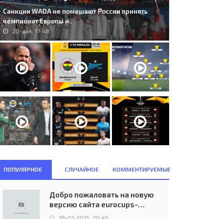
Санкции WADA не помешают России принять
чемпионат Европы и..
20-дек, 17:48
ПОПУЛЯРНОЕ
СЛУЧАЙНОЕ
КОММЕНТИРУЕМЫЕ
4. SL Benfica (POR) - Zenit St.
438. Viktoria Plzeň (CZE) -
Добро пожаловать на новую
tersburg (RUS) 2:0..
Partizan (SRB) 2:0..
версию сайта eurocups-
06-мар, 23:45
22-фев, 21:00
uefa.ru
18-01-2015, 20:45