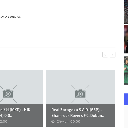
ого текста.
tnički (MKD) - HJK
Real Zaragoza S.A.D. (ESP) -
19
N) 0:0..
Shamrock Rovers F.C. Dublin..
Pe
22:00
24-ноя, 00:00