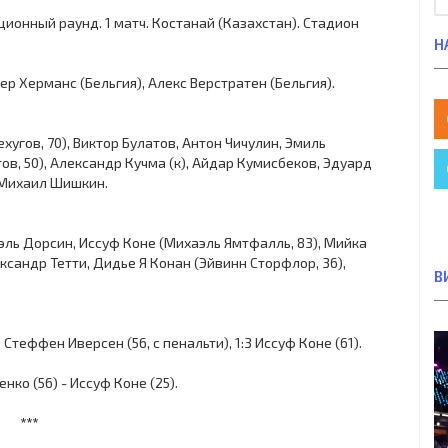
ационный раунд. 1 матч. Костанай (Казахстан). Стадион
Н
ер Херманс (Бельгия), Алекс Верстратен (Бельгия).
хугов, 70), Виктор Булатов, Антон Чичулин, Эмиль
, 50), Александр Кучма (к), Айдар Кумисбеков, Эдуард
 Михаил Шишкин.
эль Дорсин, Иссуф Коне (Михаэль Ямтфалль, 83), Мийка
ександр Тетти, Дидье Я Конан (Эйвинн Сторфлор, 36),
В
:2 Стеффен Иверсен (56, с пенальти), 1:3 Иссуф Коне (61).
ко (56) - Иссуф Коне (25).
***