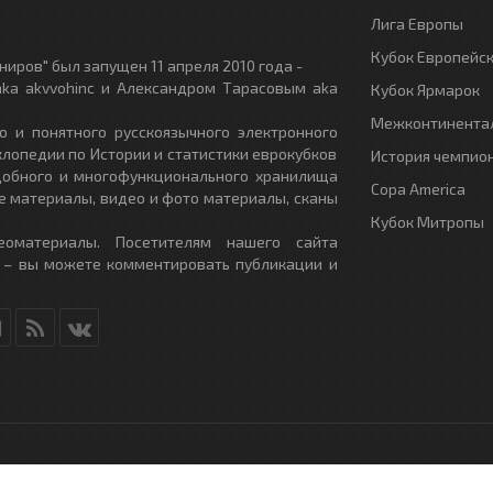
Лига Европы
Кубок Европейс
иров" был запущен 11 апреля 2010 года -
ka akvvohinc и Александром Тарасовым aka
Кубок Ярмарок
Межконтинентал
о и понятного русскоязычного электронного
клопедии по Истории и статистики еврокубков
История чемпио
удобного и многофункционального хранилища
Copa America
е материалы, видео и фото материалы, сканы
Кубок Митропы
еоматериалы. Посетителям нашего сайта
 – вы можете комментировать публикации и
RU
- All Rights Reserved.