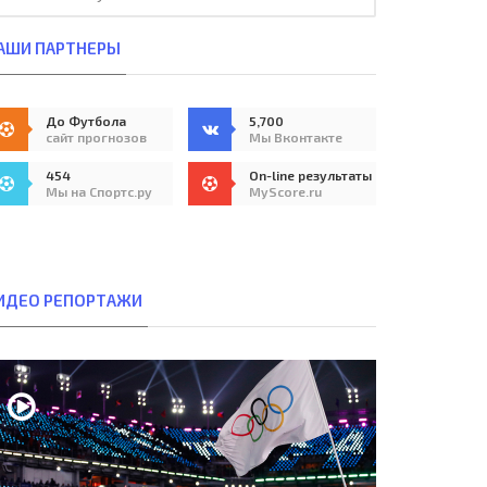
АШИ ПАРТНЕРЫ
До Футбола
5,700
сайт прогнозов
Мы Вконтакте
454
On-line результаты
Мы на Спортс.ру
MyScore.ru
ИДЕО РЕПОРТАЖИ