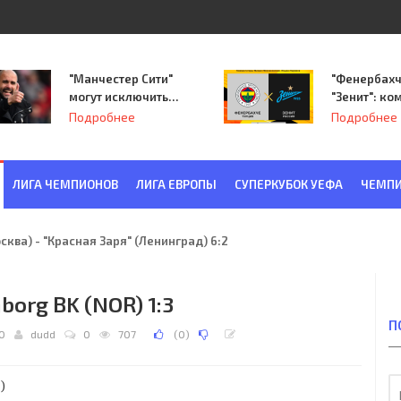
"Манчестер Сити"
"Фенербахч
могут исключить
"Зенит": ко
из Лиги
Семака нач
Подробнее
Подробнее
чемпионов.
путь в пле
Лиги Европ
ЛИГА ЧЕМПИОНОВ
ЛИГА ЕВРОПЫ
СУПЕРКУБОК УЕФА
ЧЕМПИ
ква) - "Красная Заря" (Ленинград) 6:2
borg BK (NOR) 1:3
П
00
dudd
0
707
(
0
)
)