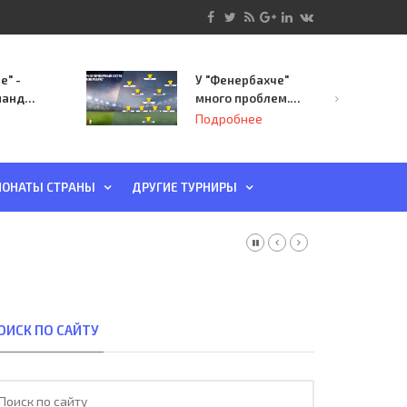
е" -
У "Фенербахче"
манда
много проблем.
инает
Но он опасен для
Подробнее
й-офф
"Зенита"
ы
ОНАТЫ СТРАНЫ
ДРУГИЕ ТУРНИРЫ
ОИСК ПО САЙТУ