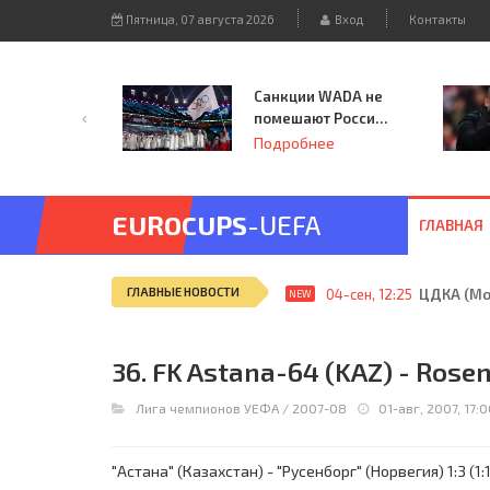
Пятница, 07 августа 2026
Вход
Контакты
Санкции WADA не
помешают России
принять
Подробнее
чемпионат
Европы и финал
Лиги чемпионов.
EUROCUPS
-UEFA
ГЛАВНАЯ
ГЛАВНЫЕ НОВОСТИ
04-сен, 12:25
ЦДКА (Мос
NEW
36. FK Astana-64 (KAZ) - Rosen
Лига чемпионов УЕФА
/
2007-08
01-авг, 2007, 17:
"Астана" (Казахстан) - "Русенборг" (Норвегия) 1:3 (1:1