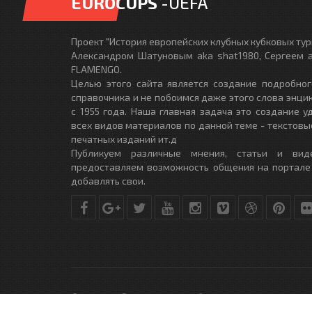
EUROCUPS
-UEFA
Проект "История европейских клубных кубковых турн
Александром Шатуновым aka shat1980, Сергеем a
FLAMENGO.
Целью этого сайта является создание подробног
справочника и не побоимся даже этого слова энци
с 1955 года. Наша главная задача это создание 
всех видов материалов по данной теме - текстовы
печатных изданий ит.д
Публикуем различные мнения, статьи и вид
предоставляем возможность общения на портале
добавлять свои.
© Copyright © 2010-2017. Разработано студией
DLE-THEME.