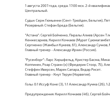
1 августа 2007 года, среда. 17:00 мск. 2-й квалифик
Центральный.
Судьи: Серж Гюмьенни (Сент-Трюйден, Бельгия), Пет
Резервный: Стефан Бреда (Бельгия).
"Астана": Сергей Бойченко, Пиралы Алиев (Арсен Тле
Кенжесариев, Кирилл Кочкаев (Мурат Суюмагамбетов
Сергиенко (Жамбыл Кукеев, 61), Александр Сучков,
Главный тренер - Александр Ирхин (Россия).
"Русенборг": Ларс Хиршфельд, Кристер Басма, Мика
Коппинен, Роар Странн (к) (Фредерик Стоор, 75), Ал
Стеффен Иверсен, Марек Сапара, Видар Рисет.
Главный тренер - Кнут Терум (Норвегия).
Голы: 0:1 Иссуф Коне (3), 1:1 Александр Кучма (26), 1
Предупреждения: Кирилл Кочкаев (46), Сергей Бойчен