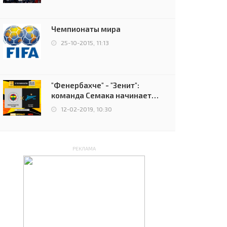
чемпионов.
Чемпионаты мира
25-10-2015, 11:13
"Фенербахче" - "Зенит":
команда Семака начинает
путь в плей-офф Лиги
12-02-2019, 10:30
Европы
РЕКЛАМА