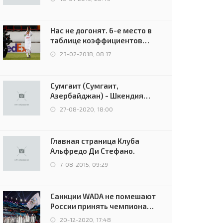
Нас не догонят. 6-е место в
таблице коэффициентов
УЕФА остаётся за Россией
23-02-2018, 08:17
Сумгаит (Сумгаит,
Азербайджан) - Шкендия
(Тетово, Северная
27-08-2020, 18:00
Македония) - 0:2 (0:0)
Главная страница Клуба
Альфредо Ди Стефано.
7-08-2015, 09:29
Санкции WADA не помешают
России принять чемпионат
Европы и финал Лиги
20-12-2020, 17:48