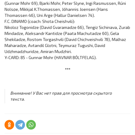
(Gunnar Mohr 69), Bjarki Mohr, Peter Slyne, Ingi Rasmussen, Rúni
Nolsøe, Mikkjal K.Thomassen, Jóhannis Joensen (Hans
Thomassen 46), Uni Arge (Hallur Danielsen 74).
F.C. DINAMO (coach: Shota Cheishvili):
Nikoloz Togonidze (David Gvaramadze 66), Tengiz Sichinava, Zurab
Mindadze, Aleksandr Kantidze (Paata Machutadze 60), Gela
Shekiladze, Rostom Torgashvili (David Chichveishvili 78), Malhaz
Maharadze, Avtandil Glotni, Teymuraz Tugushi, David
Udzhmadzhuridze, Amiran Mudzhiri.
Y-CARD: 85 - Gunnar Mohr (HAVNAR BÓLTFELAG).
***
Внимание! У Вас нет прав для просмотра скрытого
текста.