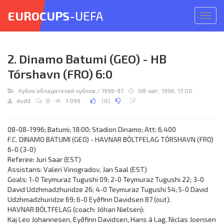
EUROCUPS
-UEFA
Откр
меню
2. Dinamo Batumi (GEO) - HB
Tórshavn (FRO) 6:0
Кубок обладателей кубков
/
1996-97
08-авг, 1996, 17:00
dudd
0
1 099
(
0
)
08-08-1996; Batumi; 18:00; Stadion Dinamo; Att: 6.400
F.C. DINAMO BATUMI (GEO) - HAVNAR BÓLTFELAG TÓRSHAVN (FRO)
6-0 (3-0)
Referee: Juri Saar (EST)
Assistans: Valeri Vinogradov, Jan Saal (EST)
Goals: 1-0 Teymuraz Tugushi 09; 2-0 Teymuraz Tugushi 22; 3-0
David Udzhmadzhuridze 26; 4-0 Teymuraz Tugushi 54; 5-0 David
Udzhmadzhuridze 69; 6-0 Eyðfinn Davidsen 87 (out).
HAVNAR BÓLTFELAG (coach: Jóhan Nielsen):
Kaj Leo Johannesen, Eyðfinn Davidsen, Hans á Lag, Niclas Joensen