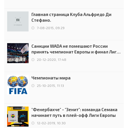
Главная страница Клуба Альфредо Ди
Стефано.
7-08-2015, 09:29
Санкции WADA не помешают России
принять чемпионат Европы и финал Лиги
чемпионов.
20-12-2020, 17:48
Чемпионаты мира
25-10-2015, 11:13
"Фенербахче" - "Зенит": команда Семака
начинает путь в плей-офф Лиги Европы
12-02-2019, 10:30