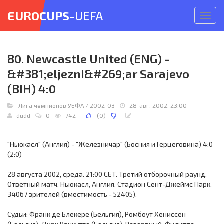
EUROCUPS
-UEFA
Откр
меню
80. Newcastle United (ENG) -
&#381;eljezni&#269;ar Sarajevo
(BIH) 4:0
Лига чемпионов УЕФА
/
2002-03
28-авг, 2002, 23:00
dudd
0
742
(
0
)
"Ньюкасл" (Англия) - "Железничар" (Босния и Герцеговина) 4:0
(2:0)
28 августа 2002, среда. 21:00 CET. Третий отборочный раунд.
Ответный матч. Ньюкасл, Англия. Стадион Сент-Джеймс Парк.
34067 зрителей (вместимость - 52405).
Судьи: Франк де Блекере (Бельгия), Ромбоут Хениссен