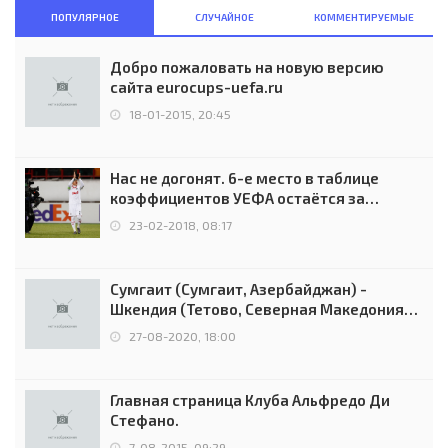
ПОПУЛЯРНОЕ
СЛУЧАЙНОЕ
КОММЕНТИРУЕМЫЕ
Добро пожаловать на новую версию
сайта eurocups-uefa.ru
18-01-2015, 20:45
Нас не догонят. 6-е место в таблице
коэффициентов УЕФА остаётся за
Россией
23-02-2018, 08:17
Сумгаит (Сумгаит, Азербайджан) -
Шкендия (Тетово, Северная Македония) -
0:2 (0:0)
27-08-2020, 18:00
Главная страница Клуба Альфредо Ди
Стефано.
7-08-2015, 09:29