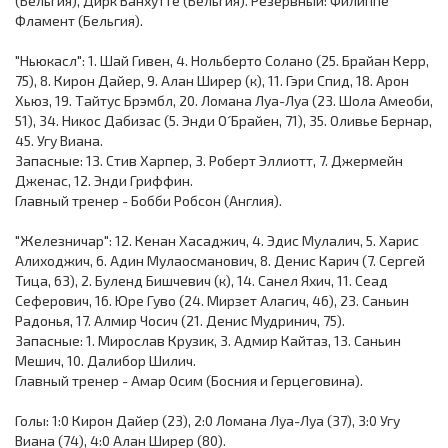
(Бельгия), Дирк Ванхутте (Бельгия). Резервный: Филиппе
Фламент (Бельгия).
"Ньюкасл": 1. Шай Гивен, 4. Нольберто Солано (25. Брайан Керр,
75), 8. Кирон Дайер, 9. Алан Ширер (к), 11. Гэри Спид, 18. Арон
Хьюз, 19. Тайтус Брэмбл, 20. Ломана Луа-Луа (23. Шола Амеоби,
51), 34. Никос Дабизас (5. Энди О´Брайен, 71), 35. Оливье Бернар,
45. Угу Виана.
Запасные: 13. Стив Харпер, 3. Роберт Эллиотт, 7. Джермейн
Дженас, 12. Энди Гриффин.
Главный тренер - Бобби Робсон (Англия).
"Железничар": 12. Кенан Хасаджич, 4. Эдис Мулалич, 5. Харис
Алиходжич, 6. Адин Мулаосманович, 8. Денис Карич (7. Сергей
Тица, 63), 2. Буленд Бишчевич (к), 14. Санел Яхич, 11. Сеад
Сеферович, 16. Юре Гуво (24. Мирзет Алагич, 46), 23. Саньин
Радонья, 17. Алмир Чосич (21. Денис Мудринич, 75).
Запасные: 1. Мирослав Крузик, 3. Адмир Кайтаз, 13. Саньин
Мешич, 10. Далибор Шилич.
Главный тренер - Амар Осим (Босния и Герцеговина).
Голы: 1:0 Кирон Дайер (23), 2:0 Ломана Луа-Луа (37), 3:0 Угу
Виана (74), 4:0 Алан Ширер (80).