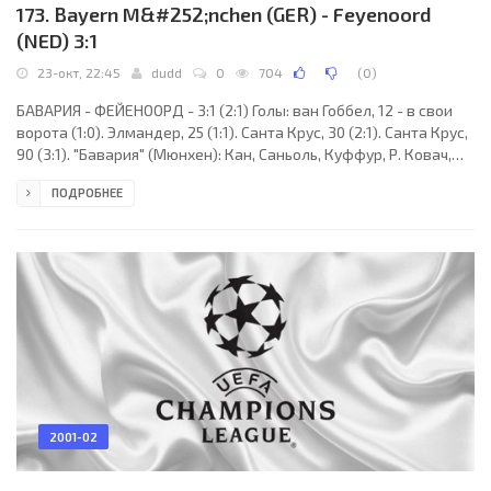
173. Bayern M&#252;nchen (GER) - Feyenoord
(NED) 3:1
23-окт, 22:45
dudd
0
704
(
0
)
БАВАРИЯ - ФЕЙЕНООРД - 3:1 (2:1) Голы: ван Гоббел, 12 - в свои
ворота (1:0). Элмандер, 25 (1:1). Санта Крус, 30 (2:1). Санта Крус,
90 (3:1). "Бавария" (Мюнхен): Кан, Саньоль, Куффур, Р. Ковач,
Лизаразу (Тарнат, 46), Салихамиджич, Харгривз, Финк (Тиам,
ПОДРОБНЕЕ
84), Паулу Сержиу (Циклер, 69), Санта Крус, Писарро.
"Фейеноорд" (Роттердам): Зутебир, Коллан, ван Вондерен, ван
Гоббел (Гьян, 46), Ржаса, Эмертон, Босвелт, Пауве, ван Гастел
(Смолярек, 80), Элмандер, Оно. Наказания: не было. Судья:
Кортиш Батишта
2001-02