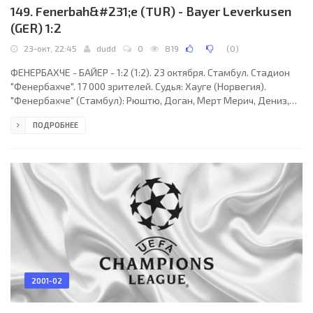
149. Fenerbah&#231;e (TUR) - Bayer Leverkusen
(GER) 1:2
23-окт, 22:45
dudd
0
819
(
0
)
ФЕНЕРБАХЧЕ - БАЙЕР - 1:2 (1:2). 23 октября. Стамбул. Стадион
"Фенербахче". 17 000 зрителей. Судья: Хауге (Норвегия).
"Фенербахче" (Стамбул): Рюштю, Доган, Мерт Мерич, Дениз,
Али Акдениз (Рапаич, 77), Юсуф (Огюн, 52), Джонсон, Ревиво,
ПОДРОБНЕЕ
Али Гюнеш, Лазетич (Хакан Байрактар, 65), Октай. "Байер"
(Леверкузен): Бутт, Шебечкен, Живкович, Новотны, Шнайдер,
Баллак, Рамелов, Бастюрк (Враньес, 90), Зе Роберту, Кирстен
(Брдарич, 68), Нойвилль (Ожигве, 83). Голы: Шнайдер, 21 (0:1).
Кирстен, 34 (0:2). Октай,
2001-02