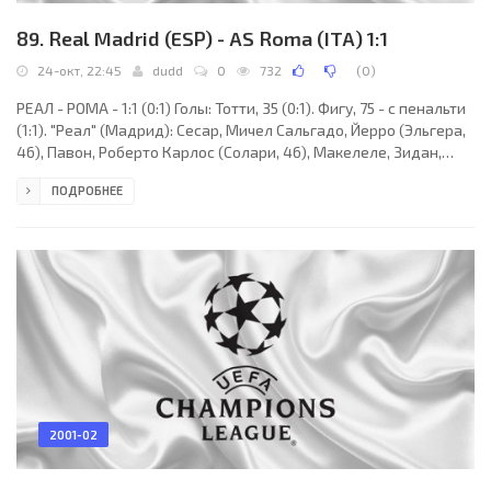
89. Real Madrid (ESP) - AS Roma (ITA) 1:1
24-окт, 22:45
dudd
0
732
(
0
)
РЕАЛ - РОМА - 1:1 (0:1) Голы: Тотти, 35 (0:1). Фигу, 75 - с пенальти
(1:1). "Реал" (Мадрид): Сесар, Мичел Сальгадо, Йерро (Эльгера,
46), Павон, Роберто Карлос (Солари, 46), Макелеле, Зидан,
Фигу, Селадес, Рауль, Морьентес (Мунитис,78). "Рома" (Рим):
ПОДРОБНЕЕ
Антоньоли, Зебина, Самуэль, Загу (Алдаир, 46), Кафу, Томмази
(Ассунсау, 65), Эмерсон, Лима, Кандела, Тотти (Дельвеккьо,
89), Батистута. Наказания: Фигу, 56. Самуэль, 57. Кафу, 62.
Зебина, 67. Макелеле, 82 (предупреждения). Судья: Круг
(Германия). 24
2001-02