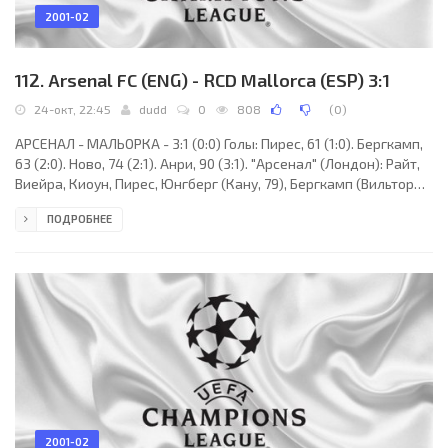
2001-02
112. Arsenal FC (ENG) - RCD Mallorca (ESP) 3:1
24-окт, 22:45
dudd
0
808
(
0
)
АРСЕНАЛ - МАЛЬОРКА - 3:1 (0:0) Голы: Пирес, 61 (1:0). Бергкамп,
63 (2:0). Ново, 74 (2:1). Анри, 90 (3:1). "Арсенал" (Лондон): Райт,
Виейра, Киоун, Пирес, Юнгберг (Кану, 79), Бергкамп (Вильторд,
72), Лаурен, Анри, ван Бронкхорст, Гриманди (Парлор, 84),
ПОДРОБНЕЕ
Кэмпбелл. "Мальорка" (Пальма-де-Мальорка): Лео Франко,
Кампано, М.Солер, Фатих (Бьяджини, 65), Паунович, Олаисола,
Ново, Маркос (Роблес, 72), Луке (Карлос, 81), Надаль, Диас.
Наказания: Фатих, 41 (предупреждение). Судья: Йол
(Голландия). 24
2001-02