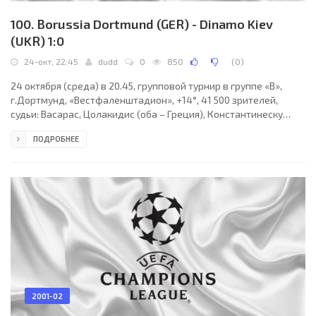
100. Borussia Dortmund (GER) - Dinamo Kiev
(UKR) 1:0
24-окт, 22:45
dudd
0
850
(
0
)
24 октября (среда) в 20.45, групповой турнир в группе «В»,
г.Дортмунд, «Вестфаленштадион», +14°, 41 500 зрителей,
судьи: Васарас, Цолакидис (оба – Греция), Константинеску
(Румыния) «Боруссия»(Дортмунд, Германия) —
ПОДРОБНЕЕ
«Динамо»(Киев) 1:0 (1:0, 0:0) гол: 1:0 Росицки (34) «Д»: Рева,
Хацкевич, Ващук, Мелащенко, Белькевич, Гиоане, Гусин,
Фёдоров, Идахор (Чернат, 53), Несмачный, Гавранчич (Боднар,
64) «Б»: №1 Леманн, №2 Вёрнс, №3 Эванилсон, №7 Ройтер, №8
Коллер, №10 Росицки, №14 Олисе, №17 Деде, №18
2001-02