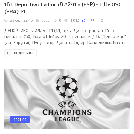
161. Deportivo La Coru&#241;a (ESP) - Lille OSC
(FRA) 1:1
23-окт, 22:45
dudd
0
1 012
(
0
)
ДЕПОРТИВО - ЛИЛЛЬ - 1:1 (1:1) Голы: Диего Тристан, 14 - с
пенальти (1:0). Бруно Шейру, 20 - с пенальти (1:1). "Депортиво"
(Ла-Корунья): Нуну, Эктор, Донато, Элдер, Капдевилья, Виктор,
Душер, Эмерсон (Серхио, 61), Амависка, Валерон (Джалминья,
ПОДРОБНЕЕ
70), Диего Тристан (Пандиани, 76). "Лилль": Вимбе, Пишо,
Дельпьер, Фахми, Эккер, Д´Амико, Бруно Шейру, С. Н´Диай
(Бенуа Шейру, 81), Ландрин, Бассир (Бек, 90), Стержовски
(Колло, 88). Наказания: Фахми, 22. Пишо, 36. Эмерсон, 41.
Ландрин, 74
2001-02