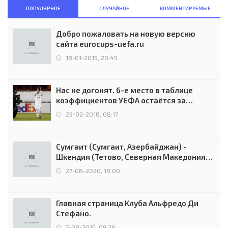
ПОПУЛЯРНОЕ
СЛУЧАЙНОЕ
КОММЕНТИРУЕМЫЕ
Добро пожаловать на новую версию
сайта eurocups-uefa.ru
18-01-2015, 20:45
Нас не догонят. 6-е место в таблице
коэффициентов УЕФА остаётся за
Россией
23-02-2018, 08:17
Сумгаит (Сумгаит, Азербайджан) -
Шкендия (Тетово, Северная Македония) -
0:2 (0:0)
27-08-2020, 18:00
Главная страница Клуба Альфредо Ди
Стефано.
7-08-2015, 09:29