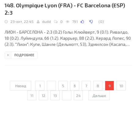
148. Olympique Lyon (FRA) - FC Barcelona (ESP)
2:3
23-окт, 22:45
dudd
0
791
(
0
)
ЛИОН - БАРСЕЛОНА - 2:3 (0:2) Голы: Клюйверт, 9 (0:1). Ривалдо,
18 (0:2). Луйиндула, 66 (1:2). Каррьер, 88 (2:2). Херард Лопес, 90
(2:3). "Лион": Купе, Шанле (Дельмотт, 53), Эдмилсон (Касапа,
26), Мюллер, Виоло, Каррьер, Жунинью Пернамбукану, Бреше
ПОДРОБНЕЕ
(Легль, 78), Гову, Фоэ, Луйиндула. "Барселона": Бонано, Пуйоль,
Кристанваль, Ф. де Бур, Коко (Райцигер, 58), Хави, Габри, Коку,
Луис Энрике (Херард Лопес, 73), Клюйверт, Ривалдо
(Жеованни, 87). Наказания: Луис Энрике, 4. Коку, 14. Касапа, 77.
Херард
Назад
1
...
5
6
7
8
9
10
11
12
13
...
24
Дальше