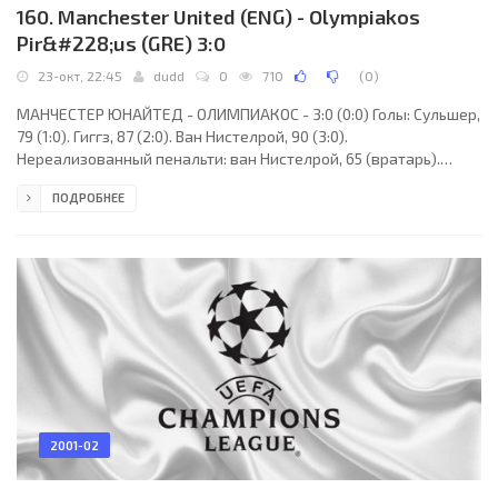
160. Manchester United (ENG) - Olympiakos
Pir&#228;us (GRE) 3:0
23-окт, 22:45
dudd
0
710
(
0
)
МАНЧЕСТЕР ЮНАЙТЕД - ОЛИМПИАКОС - 3:0 (0:0) Голы: Сульшер,
79 (1:0). Гиггз, 87 (2:0). Ван Нистелрой, 90 (3:0).
Нереализованный пенальти: ван Нистелрой, 65 (вратарь).
"Манчестер Юнайтед": Бартез, Г. Невилл, Ирвин, Верон, Блан,
ПОДРОБНЕЕ
Бекхэм, Батт (Сульшер, 73), ван Нистелрой, Гиггз, Скоулз, Браун.
"Олимпиакос" (Пирей): Элефтеропулос, Пацацоглу,
Аманатидис, Яннакопулос (Робертс, 83), Карамбе,
Джорджевич, Маврогенидис (Пурсанидис, 46), Офори-Куайе,
Контис, Александрис (Алвес, 63), Анатолакис. Наказания:
2001-02