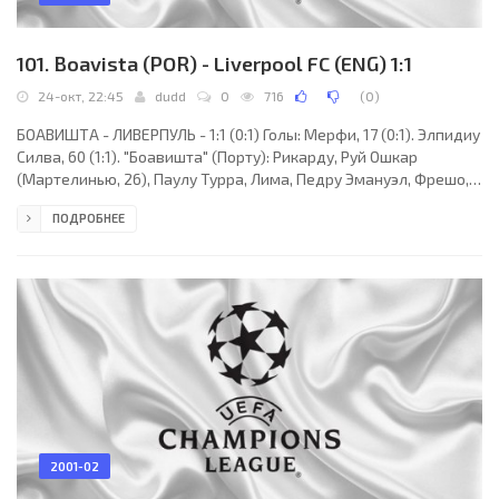
101. Boavista (POR) - Liverpool FC (ENG) 1:1
24-окт, 22:45
dudd
0
716
(
0
)
БОАВИШТА - ЛИВЕРПУЛЬ - 1:1 (0:1) Голы: Мерфи, 17 (0:1). Элпидиу
Силва, 60 (1:1). "Боавишта" (Порту): Рикарду, Руй Ошкар
(Мартелинью, 26), Паулу Турра, Лима, Педру Эмануэл, Фрешо,
Пети, Э.Санчес, Дуда (Босингва, 57), Гуларт (Марсиу Сантуш, 57),
ПОДРОБНЕЕ
Элпидиу Силва. "Ливерпуль": Дудек, Каррагер, Хююпя (Райт, 6),
Аншо, Риисе, Мерфи, Хамман, Макаллистер (Бергер, 76),
Шмицер, Хески, Фаулер. Наказания: Хамман, 16
(предупреждение). Судья: К.-Э.Нильссон (Швеция). 24 октября.
Порту. Стадион "Бесса". 10 000
2001-02