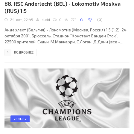
88. RSC Anderlecht (BEL) - Lokomotiv Moskva
(RUS) 1:5
24-окт, 22:45
dudd
0
774
(
0
)
Андерлехт (Бельгия) - Локомотив (Москва, Россия) 1:5 (1:2). 24
октября 2001. Брюссель. Стадион "Констант Ванден Сток".
22500 зрителей. Судьи: М.Маккарри, С.Логан, Д.Данн (все -
Шотландия). Андерлехт: Де Вильде, Де Бук, Крассон, Илич,
ПОДРОБНЕЕ
Вандерхаге, Хаси, Хендрикс, Эль-Саид (Де Билде, 46), Аруна
(Йестрович, 64), Ящук (Караджа, 52), Морнар. Локомотив:
Нигматуллин, Чугайнов, Игнашевич, Черевченко, Маминов,
Лексето (Нижегородов, 84), Сенников, Лоськов, Измайлов,
Обиора (Бузникин, 55), Пименов
2001-02