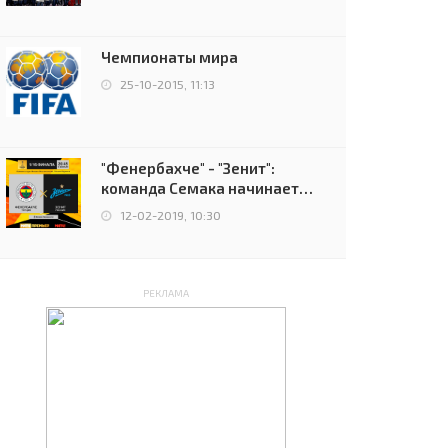
чемпионов.
Чемпионаты мира
25-10-2015, 11:13
"Фенербахче" - "Зенит":
команда Семака начинает
путь в плей-офф Лиги
12-02-2019, 10:30
Европы
РЕКЛАМА