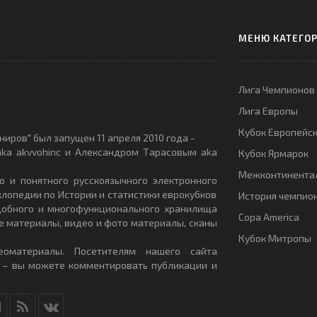
МЕНЮ КАТЕГО
Лига Чемпионов
Лига Европы
Кубок Европейс
иров" был запущен 11 апреля 2010 года -
ka akvvohinc и Александром Тарасовым aka
Кубок Ярмарок
Межконтинентал
о и понятного русскоязычного электронного
клопедии по Истории и статистики еврокубков
История чемпио
удобного и многофункционального хранилища
Copa America
е материалы, видео и фото материалы, сканы
Кубок Митропы
еоматериалы. Посетителям нашего сайта
 – вы можете комментировать публикации и