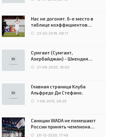
Нас не догонят. 6-е место в
таблице коэффициентов
УЕФА остаётся за Россией
23-02-2018, 08:17
Сумгаит (Сумгаит,
Азербайджан) - Шкендия
(Тетово, Северная
27-08-2020, 18:00
Македония) - 0:2 (0:0)
Главная страница Клуба
Альфредо Ди Стефано.
7-08-2015, 09:29
Санкции WADA не помешают
России принять чемпионат
Европы и финал Лиги
20-12-2020, 17:48