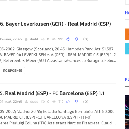
Н
6. Bayer Leverkusen (GER) - Real Madrid (ESP)
2
15-май, 22:45
dudd
0
991
(
0
)
05-2002; Glasgow (Scotland); 20:45; Hampden Park; Att: 51.567
.V. BAYER 04 LEVERKUSEN e. V. (GER) - REAL MADRID C.F. (ESP) 1-2
2) Referee:Urs Meier (SUI) Assistans:Francesco Buragina, Felix
ger (SUI) Fourth referee:Massimo Busacca (SUI) Goals: 0-1
ПОДРОБНЕЕ
L González Blanco 08; 1-1 Lucimar da Silva Ferreira“LUCIO” 13; 1-
inédine Zidane 45. T.S.V. BAYER 04 e. V. (coach: Klaus
В
pmöller): Jörg Butt,Boris Živković,Yıldıray Baştürk, Michael
lack,Lucimar da Silva Ferreira“LUCIO” (Marko
5. Real Madrid (ESP) - FC Barcelona (ESP) 1:1
01-май, 22:45
dudd
0
719
(
0
)
05-2002; Madrid; 20:45; Estadio Santiago Bernabéu; Att: 80.000
L MADRID C.F. (ESP) -C.F. BARCELONA (ESP) 1-1 (1-0)
eree:Pierluigi Collina (ITA) Assistans:Narciso Pisacreta, Claudio
lisi (ITA) Fourth referee:Fiorenzo Treossi (ITA) Goals: 1-0 RAÚL