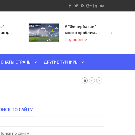
е" -
У "Фенербахче"
манда
много проблем.
инает
Но он опасен для
Подробнее
й-офф
"Зенита"
ы
ОНАТЫ СТРАНЫ
ДРУГИЕ ТУРНИРЫ
ОИСК ПО САЙТУ