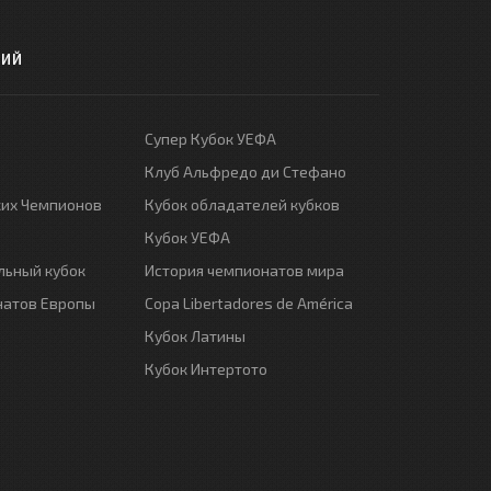
РИЙ
Супер Кубок УЕФА
Клуб Альфредо ди Стефано
ких Чемпионов
Кубок обладателей кубков
Кубок УЕФА
ьный кубок
История чемпионатов мира
натов Европы
Copa Libertadores de América
Кубок Латины
Кубок Интертото