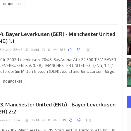
ПОДРОБНЕЕ
zález Blanco 43; 1-1 Iván HELGUERA Bujía 49 (og). REAL C.F.
ach:Vicente DEL BOSQUE González): CÉSAR Sánchez Domínguez,
guel Ángel “MÍCHEL” SALGADO Fernández, ROBERTO CARLOS da
va Rocha, Fernando Ruiz HIERRO, Zinédine Zidane
4. Bayer Leverkusen (GER) - Manchester United
NG) 1:1
30-апр, 22:45
dudd
0
785
(
0
)
04-2002; Leverkusen; 20:45; BayArena; Att: 22.500 T.S.V. BAYER
LEVERKUSEN e. V. (GER) -MANCHESTER UNITED F.C. (ENG) 1-1 (1-
Referee:Kim Milton Nielsen (DEN) Assistans:Jens Larsen, Jørgen
sen (DEN) Fourth referee:Claus Bo Larsen (DEN) Goals: 0-1Roy
ПОДРОБНЕЕ
ne 28; 1-1 Oliver Neuville 45+2. T.S.V. BAYER 04 e. V. (coach:
us Toppmöller): Jörg Butt, Jens Nowotny (Zoltán Sebescen10),
is Živković, José Roberto da Silva Júnior “ZÉ ROBERTO”, Yıldıray
türk (Jurica Vranješ 79),Michael
3. Manchester United (ENG) - Bayer Leverkusen
ER) 2:2
24-апр, 22:45
dudd
0
889
(
0
)
04-2002; Manchester; 20:45; Stadium Old Trafford; Att: 66.534