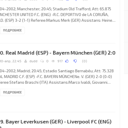
04-2002; Manchester; 20:45; Stadium Old Trafford; Att: 65.875
CHESTER UNITED F.C. (ENG) -R.C. DEPORTIVO de LA CORUÑA,
.D. (ESP) 3-2 (1-1) Referee:Markus Merk (GER) Assistans: Heiner
ler (GER), Jaap J.N.Pool (NED) Fourth referee:Lutz Michael
ПОДРОБНЕЕ
hlich (GER) Goals: 1-0 Ole Gunnar Solskjær 23; 1-1 Laurent Blanc
(og); 2-1 Ole Gunnar Solskjær 56; 3-1 Ryan Giggs 69; 3-2 Djalma
tosa Dias “DJALMINHA” 90+1. MANCHESTER UNITED F.C. (coach:
xander Chapman “Alex” Ferguson): Fabien
0. Real Madrid (ESP) - Bayern München (GER) 2:0
10-апр, 22:45
dudd
0
917
(
0
)
04-2002; Madrid; 20:45; Estadio Santiago Bernabéu; Att: 75.328
L MADRID C.F. (ESP) -F.C. BAYERN MÜNCHENe. V. (GER) 2-0 (0-0)
eree:Stefano Braschi (ITA) Assistans:Marco Ivaldi, Giovanni
vanato (ITA) Fourth referee:Cosimo Bolognino (ITA) Goals: 1-
ПОДРОБНЕЕ
án HELGUERA Bujía 69; 2-0 José María Gutiérrez Hernández
TI” 85. REAL C.F. (coach:Vicente DEL BOSQUE González): CÉSAR
chez Domínguez, Miguel Ángel “MÍCHEL” SALGADO Fernández,
ERTO CARLOS da Silva Rocha, Fernando Ruiz HIERRO,
9. Bayer Leverkusen (GER) - Liverpool FC (ENG)