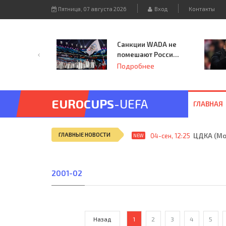
Пятница, 07 августа 2026
Вход
Контакты
Санкции WADA не
помешают России
принять
Подробнее
чемпионат
Европы и финал
Лиги чемпионов.
EUROCUPS
-UEFA
ГЛАВНАЯ
ГЛАВНЫЕ НОВОСТИ
04-сен, 12:25
ЦДКА (Мос
NEW
2001-02
Назад
1
2
3
4
5