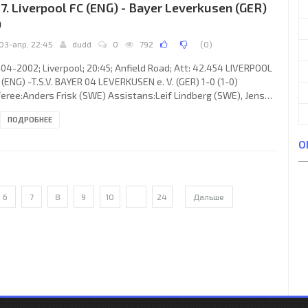
7. Liverpool FC (ENG) - Bayer Leverkusen (GER)
0
03-апр, 22:45
dudd
0
792
(
0
)
04-2002; Liverpool; 20:45; Anfield Road; Att: 42.454 LIVERPOOL
. (ENG) -T.S.V. BAYER 04 LEVERKUSEN e. V. (GER) 1-0 (1-0)
eree:Anders Frisk (SWE) Assistans:Leif Lindberg (SWE), Jens
sen (DEN) Fourth referee:Jonas Eriksson (SWE) Goal: 1-0Sami
ПОДРОБНЕЕ
piä 44. LIVERPOOL F.C. (coach: Gérard Houllier): Jerzy Dudek,
phane Henchoz,Sami Hyypiä, Vladimír Šmicer (Patrik Berger 75),
О
le Heskey, Michael Owen (Jari Litmanen 70), Danny Murphy,
tmar Hamann,Steven Gerrard, John Arne Riise,Jamie
6
7
8
9
10
...
24
Дальше