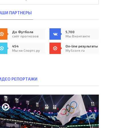
АШИ ПАРТНЕРЫ
До Футбола
5,700
сайт прогнозов
Мы Вконтакте
454
On-line результаты
Мы на Спортс.ру
MyScore.ru
ИДЕО РЕПОРТАЖИ