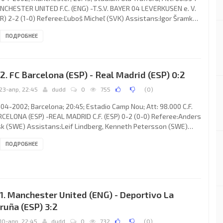
CHESTER UNITED F.C. (ENG) -T.S.V. BAYER 04 LEVERKUSEN e. V.
R) 2-2 (1-0) Referee:Ľuboš Micheľ (SVK) Assistans:Igor Šramka,
tin Balko (SVK) Fourth referee:Vladimír Hriňák (SVK) Goals: 1-0
ПОДРОБНЕЕ
is Živković29 (og); 1-1 Michael Ballack 62; 2-1 Ruud van
telrooy 67 (pen); 2-2 Oliver Neuville 75. MANCHESTER UNITED F.C.
ach: Alexander Chapman “Alex” Ferguson): Fabien Barthez, Gary
ille (Phil Neville 18); Denis Irwin 88)),
2. FC Barcelona (ESP) - Real Madrid (ESP) 0:2
23-апр, 22:45
dudd
0
755
(
0
)
04-2002; Barcelona; 20:45; Estadio Camp Nou; Att: 98.000 C.F.
CELONA (ESP) -REAL MADRID C.F. (ESP) 0-2 (0-0) Referee:Anders
sk (SWE) Assistans:Leif Lindberg, Kenneth Petersson (SWE)
rth referee:Jonas Eriksson (SWE) Goals: 0-1Zinédine Zidane 55;
ПОДРОБНЕЕ
 Steve McManaman 90+2. C.F. BARCELONA(coach: Carles
ACH i Cerdà): Roberto Oscar “El Tito” BONANO,Michael Reiziger
OVANNI Deiberson Maurício Gómez 59), Frank de Boer,
LARDO Fernández Antuña (Philippe Christanval 73), Javier
dro
1. Manchester United (ENG) - Deportivo La
ruña (ESP) 3:2
10-апр, 22:45
dudd
0
732
(
0
)