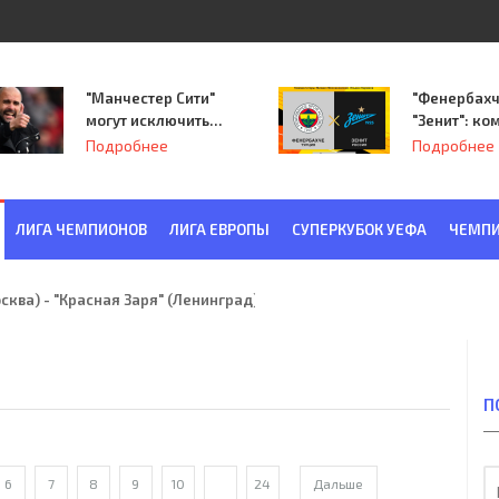
"Манчестер Сити"
"Фенербахч
могут исключить
"Зенит": ко
из Лиги
Семака нач
Подробнее
Подробнее
чемпионов.
путь в пле
Лиги Европ
ЛИГА ЧЕМПИОНОВ
ЛИГА ЕВРОПЫ
СУПЕРКУБОК УЕФА
ЧЕМПИ
ква) - "Красная Заря" (Ленинград) 6:2
П
6
7
8
9
10
...
24
Дальше