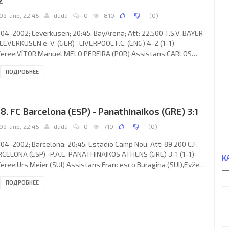
2
09-апр, 22:45
dudd
0
810
(
0
)
04-2002; Leverkusen; 20:45; BayArena; Att: 22.500 T.S.V. BAYER
LEVERKUSEN e. V. (GER) -LIVERPOOL F.C. (ENG) 4-2 (1-1)
feree:VÍTOR Manuel MELO PEREIRA (POR) Assistans:CARLOS
uel Ferreira de MATOS (POR),Roland Van Nylen (BEL) Fourth
ПОДРОБНЕЕ
eree:JOSÉ João Mendes PRATAS (POR) Goals: 1-0Michael Ballack
 1-1 2-1 Michael Ballack 64; 3-1 Dimitar Berbatov 68; 3-2 Jari
manen 79; 4-2 Lucimar da Silva Ferreira“LUCIO” 84. T.S.V. BAYER
e. V. (coach: Klaus Toppmöller): Jörg Butt,Jens Nowotny,
8. FC Barcelona (ESP) - Panathinaikos (GRE) 3:1
09-апр, 22:45
dudd
0
710
(
0
)
04-2002; Barcelona; 20:45; Estadio Camp Nou; Att: 89.200 C.F.
CELONA (ESP) -P.A.E. PANATHINAIKOS ATHENS (GRE) 3-1 (1-1)
К
eree:Urs Meier (SUI) Assistans:Francesco Buragina (SUI),Evžen
er(ČZE) Fourth referee:Markus Nobs (SUI) Goals: 0-1Michalis
ПОДРОБНЕЕ
stantinou 08; 1-1 LUIS ENRIQUE Martínez García23; 2-1 LUIS
IQUE Martínez García49; 3-1 Javier Pedro “El Conejo” SAVIOLA
nández 61. C.F. BARCELONA(coach: Carles REXACH i Cerdà):
erto Oscar “El Tito” BONANO (José Manuel “Pepe” REINA