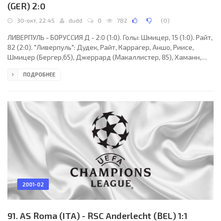
(GER) 2:0
30-окт, 22:45
dudd
0
782
(
0
)
ЛИВЕРПУЛЬ - БОРУССИЯ Д - 2:0 (1:0). Голы: Шмицер, 15 (1:0). Райт,
82 (2:0). "Ливерпуль": Дудек, Райт, Каррагер, Аншо, Риисе,
Шмицер (Бергер,65), Джеррард (Макаллистер, 85), Хаманн,
Мерфи, Оуэн (Фаулер, 76), Хески. "Боруссия" (Дортмунд):
ПОДРОБНЕЕ
Леманн, Вернс, Ройтер, Метцельдер, Эванилсон, Олисе (Бобич,
68), Деде, Росицки, Серенсен, Коллер, Риккен. Наказания:
Метцельдер, 22. Хаманн, 30. Деде, 85 (предупреждения).
Судья: Нильсен (Дания). 30 октября. Ливерпуль. "Стадион
"Энфилд Роуд". 41 507 зрителей.
2001-02
91. AS Roma (ITA) - RSC Anderlecht (BEL) 1:1