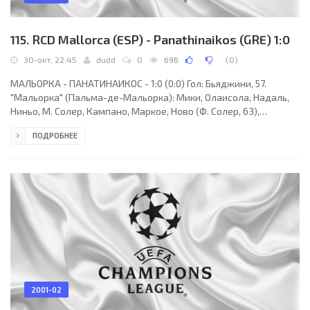
115. RCD Mallorca (ESP) - Panathinaikos (GRE) 1:0
30-окт, 22:45
dudd
0
696
(
0
)
МАЛЬОРКА - ПАНАТИНАИКОС - 1:0 (0:0) Гол: Бьяджини, 57.
"Мальорка" (Пальма-де-Мальорка): Мики, Олаисола, Надаль,
Ниньо, М. Солер, Кампано, Маркое, Ново (Ф. Солер, 63),
Паунович (Роблес, 70), Бьяджини (Луке, 78), Это´О.
ПОДРОБНЕЕ
"Панатинаикос" (Афины): Никополидис, Гумас, Воколос,
Кириякос, Шарич, Боатенг, Карагунис (Варжиха, 82), Фиссас,
Либеропулос, Колькка (Галетто, 73), Влаович (Константину, 82).
Наказания: Воколос, 15. Роблес, 76. Луке, 86 (предупреждения).
Судья: К.-Э. Нильссон (Швеция). 30
2001-02