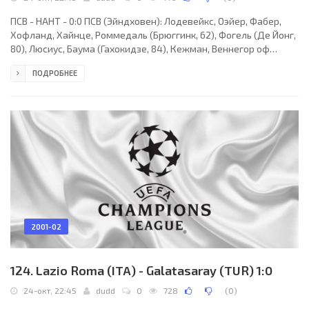
ПСВ - НАНТ - 0:0 ПСВ (Эйндховен): Лодевейкс, Оэйер, Фабер,
Хофланд, Хайнце, Роммедаль (Брюггинк, 62), Фогель (Де Йонг,
80), Люсиус, Баума (Гахокидзе, 84), Кежман, Веннегор оф
Хесселинк. Нант: Ландро, Ласпаль, Фабри, Жилле, Арман, Ф. Да
ПОДРОБНЕЕ
Роша, Берсон (Савино, 46), Зиани, Джемба, Кент (Дерофф, 83),
Андре (Олембе, 83). Наказания: Ласпаль, 34. Фабри, 53. Фогель,
76. Ф. Да Роша, 86. Джемба, 90 (предупреждения). Судья: Старк
(Германия). 24 октября. Эйндховен. Стадион "Филипс". 30 000
зрителей.
2001-02
124. Lazio Roma (ITA) - Galatasaray (TUR) 1:0
24-окт, 22:45
dudd
0
728
(
0
)