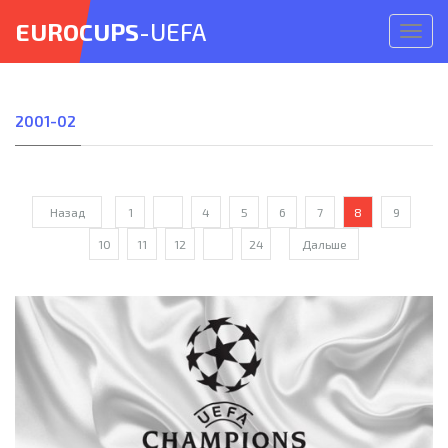
EUROCUPS
-UEFA
Откр
меню
2001-02
Назад
1
...
4
5
6
7
8
9
10
11
12
...
24
Дальше