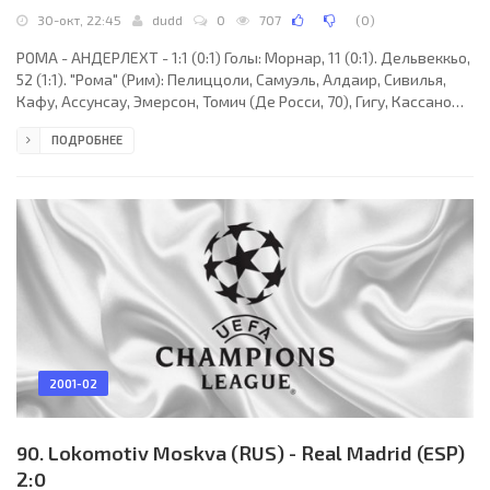
30-окт, 22:45
dudd
0
707
(
0
)
РОМА - АНДЕРЛЕХТ - 1:1 (0:1) Голы: Морнар, 11 (0:1). Дельвеккьо,
52 (1:1). "Рома" (Рим): Пелиццоли, Самуэль, Алдаир, Сивилья,
Кафу, Ассунсау, Эмерсон, Томич (Де Росси, 70), Гигу, Кассано
(Бальбо, 75), Дельвеккьо. "Андерлехт" (Брюссель): Де Вильде,
ПОДРОБНЕЕ
Крассон (Ойен, 46), Илич, Де Бук, Траоре, Хендрикс (Ван Хут,
46), Стойка, Вандерхаге, Ящук, Баседжо, Морнар (Иестрович,
78). Наказания: не было. Судья: Пула (Франция). 30 октября.
Рим. "Стадио Олимпико". 40 000 зрителей.
2001-02
90. Lokomotiv Moskva (RUS) - Real Madrid (ESP)
2:0