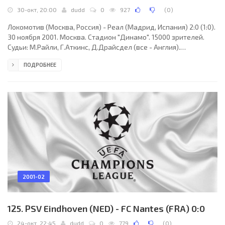
30-окт, 20:00
dudd
0
927
(
0
)
Локомотив (Москва, Россия) - Реал (Мадрид, Испания) 2:0 (1:0).
30 ноября 2001. Москва. Стадион "Динамо". 15000 зрителей.
Судьи: М.Райли, Г.Аткинс, Д.Драйсдел (все - Англия).
Локомотив: Нигматуллин, Чугайнов (Обрадович, 24),
ПОДРОБНЕЕ
Игнашевич, Черевченко (Дроздов, 78), Маминов, Сенников,
Лексето, Лоськов, Измайлов, Пименов, Бузникин (Обиора, 75).
Реал: Сесар, Павон, Эльгера, Браво, Минамбрес, Селадес,
Макелеле (Рубен, 72), Солари, Макманаман (Вальдо, 61),
Мунитис, Морьентес (Аранда, 61). Голы: Бузникин
2001-02
125. PSV Eindhoven (NED) - FC Nantes (FRA) 0:0
24-окт, 22:45
dudd
0
779
(
0
)