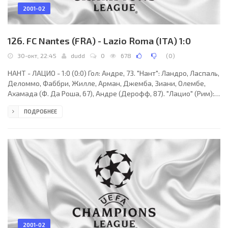
2001-02
126. FC Nantes (FRA) - Lazio Roma (ITA) 1:0
30-окт, 22:45
dudd
0
678
(
0
)
НАНТ - ЛАЦИО - 1:0 (0:0) Гол: Андре, 73. "Нант": Ландро, Ласпаль,
Деломмо, Фаббри, Жилле, Арман, Джемба, Зиани, Олембе,
Ахамада (Ф. Да Роша, 67), Андре (Дерофф, 87). "Лацио" (Рим):
Перуцци, Стам, Неста, Фавалли, Негро, Мендьета (Ковачевич,
ПОДРОБНЕЕ
68), Джанникедда, Сезар, Фьоре (Станкович, 84), Клаудио
Лопес, (С. Индзаги, 46), Креспо. Наказания: Джанникедда, 38.
Неста, 56. Фавалли, 79 (предупреждения). Судья: Хауге
(Норвегия). 30 октября. Нант. Стадион "Божуар". 37 000
зрителей.
2001-02