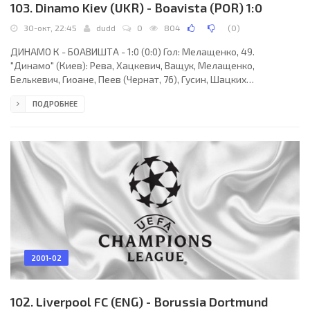
103. Dinamo Kiev (UKR) - Boavista (POR) 1:0
30-окт, 22:45
dudd
0
804
(
0
)
ДИНАМО К - БОАВИШТА - 1:0 (0:0) Гол: Мелащенко, 49.
"Динамо" (Киев): Рева, Хацкевич, Ващук, Мелащенко,
Белькевич, Гиоане, Пеев (Чернат, 76), Гусин, Шацких
(Серебренников, 90), Федоров (Гавранчич, 60), Несмачный.
ПОДРОБНЕЕ
"Боавишта" (Порту): Рикарду, Педру Эмануэл (Сержинью, 81),
Эриван, Дуда, Силва (Марсиу Сантуш, 54), Мариу Лойя, Фрешо,
Пети, Босингва, Алешандре (Мартелинью, 54), Санчес.
Наказания: Мелащенко, 55. Несмачный, 60. Гавранчич, 63. Пети,
72. Хацкевич, 88 (предупреждения). Судья: Штухлик
2001-02
102. Liverpool FC (ENG) - Borussia Dortmund