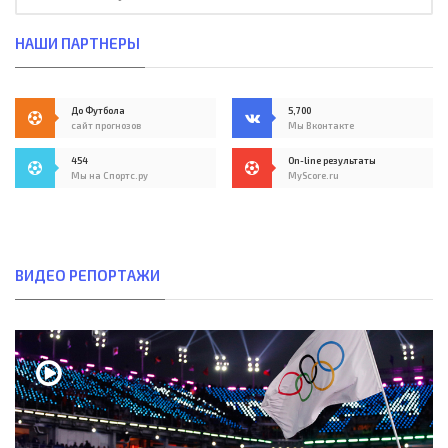
НАШИ ПАРТНЕРЫ
До Футбола
5,700
сайт прогнозов
Мы Вконтакте
454
On-line результаты
Мы на Спортс.ру
MyScore.ru
ВИДЕО РЕПОРТАЖИ