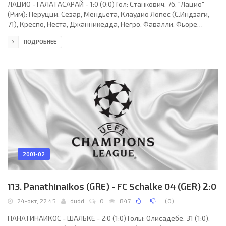
ЛАЦИО - ГАЛАТАСАРАЙ - 1:0 (0:0) Гол: Станкович, 76. "Лацио"
(Рим): Перуцци, Сезар, Мендьета, Клаудио Лопес (С.Индзаги,
71), Креспо, Неста, Джанникедда, Негро, Фавалли, Фьоре
(Станкович, 62), Стам (Панкаро, 46). "Галатасарай" (Стамбул):
ПОДРОБНЕЕ
Мондрагон, Ведат Инсеефе (Суат, 16), Эмре, Юмит Каран (Ариф
Эрдем, 64), Хасан Шаш, Бюлент, Серген, Виктория (Серкан, 81),
Перес, Флеуркин, Эргюн. Наказания: Индзаги, 90
(предупреждение). Судья: ЛЕВНИКОВ (Россия). 24 октября. Рим.
Олимпийский стадион.
2001-02
113. Panathinaikos (GRE) - FC Schalke 04 (GER) 2:0
24-окт, 22:45
dudd
0
847
(
0
)
ПАНАТИНАИКОС - ШАЛЬКЕ - 2:0 (1:0) Голы: Олисадебе, 31 (1:0).