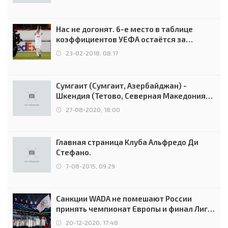
Нас не догонят. 6-е место в таблице
коэффициентов УЕФА остаётся за
Россией
23-02-2018, 08:17
Сумгаит (Сумгаит, Азербайджан) -
Шкендия (Тетово, Северная Македония) -
0:2 (0:0)
27-08-2020, 18:00
Главная страница Клуба Альфредо Ди
Стефано.
7-08-2015, 09:29
Санкции WADA не помешают России
принять чемпионат Европы и финал Лиги
чемпионов.
20-12-2020, 17:48