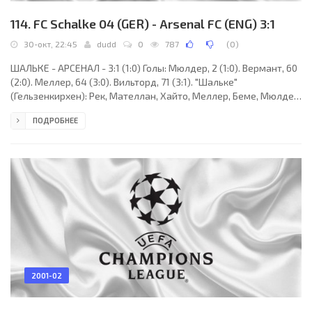
114. FC Schalke 04 (GER) - Arsenal FC (ENG) 3:1
30-окт, 22:45
dudd
0
787
(
0
)
ШАЛЬКЕ - АРСЕНАЛ - 3:1 (1:0) Голы: Мюлдер, 2 (1:0). Вермант, 60
(2:0). Меллер, 64 (3:0). Вильторд, 71 (3:1). "Шальке"
(Гельзенкирхен): Рек, Мателлан, Хайто, Меллер, Беме, Мюлдер,
Санд, ван Хогдалем (Кмеч, 63), Вальдох, Вермант
ПОДРОБНЕЕ
(Джорджевич, 74), Немец (Тон, 67). "Арсенал" (Лондон): Райт,
Эшли Коул, Пирес, Вильторд, Парлор, Эду, Гриманди, Апсон
(Степанов, 66), Лужный, Кэмпбелл (Киоун, 68), Кану (Пеннан,
78). Наказания: Беме, 17. Эду, 19. Мателлан, 27. Мюлдер, 80
(предупреждения). Лужный, 17
2001-02