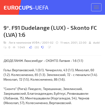
EUROCUPS
-UEFA
Откр
меню
9*. F91 Dudelange (LUX) - Skonto FC
(LVA) 1:6
Лига чемпионов УЕФА
/
2001-02
11-июл, 2001, 22:00
dudd
0
1 049
(
0
)
ДЮДЕЛАНЖ Люксембург - СКОНТО Латвия - 1:6 (1:1)
Голы: Верпаковский, 1 (0:1). Чичирилло, 43 (1:1). Михолап, 60
(1:2). Колесниченко, 65 (1:3). Землинский, 72 - с пенальти (1:4).
Михолап, 72 (1:5). Колесниченко, 86 (1:6).
"Сконто" (Рига): Пиеделс, Терешкинас, Землинский,
Закрешевский, Благонадеждин, Буйткус, Рехвиашвили
(Лобанов, 75), Ментешашвили (Коргалидзе, 54), Чернов
(Михолап, 57), Колесниченко, Верпаковский.