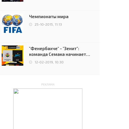
чемпионов.
Чемпионаты мира
25-10-2015, 11:13
"Фенербахче" - "Зенит":
команда Семака начинает
путь в плей-офф Лиги
12-02-2019, 10:30
Европы
РЕКЛАМА