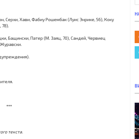
Н
н, Серхи, Хави, Фабиу Рошембак (Луис Энрике, 56), Коку
 78).
цки, Бащински, Патер (М. Заяц, 70), Сандей, Червиец
, Журавски.
редупреждения).
рителя.
В
***
ого текста.