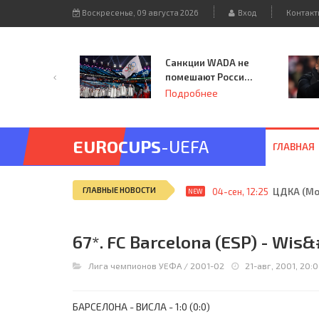
Воскресенье, 09 августа 2026
Вход
Контакт
Санкции WADA не
помешают России
принять
Подробнее
чемпионат
Европы и финал
Лиги чемпионов.
EUROCUPS
-UEFA
ГЛАВНАЯ
ГЛАВНЫЕ НОВОСТИ
04-сен, 12:25
ЦДКА (Мос
NEW
67*. FC Barcelona (ESP) - Wis
Лига чемпионов УЕФА
/
2001-02
21-авг, 2001, 20:
БАРСЕЛОНА - ВИСЛА - 1:0 (0:0)