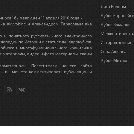
Лига Европы
Кубок Европейс
иров" был запущен 11 апреля 2010 года -
ka akvvohinc и Александром Тарасовым aka
Кубок Ярмарок
Межконтинентал
о и понятного русскоязычного электронного
клопедии по Истории и статистики еврокубков
История чемпио
удобного и многофункционального хранилища
Copa America
е материалы, видео и фото материалы, сканы
Кубок Митропы
еоматериалы. Посетителям нашего сайта
 – вы можете комментировать публикации и
RU
- All Rights Reserved.