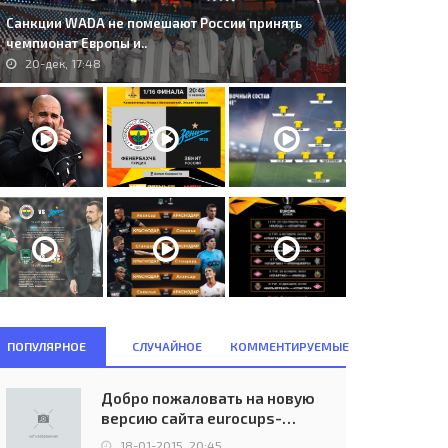
Санкции WADA не помешают России принять
чемпионат Европы и..
20-дек, 17:48
. GKS Katowice (POL) -
1. UE Sant Julià (AND) - Gżira
mentarnica Skopje (MKD) 1:1..
United (MLT) 0:2..
28-авг, 23:00
26-июн, 21:00
ПОПУЛЯРНОЕ
СЛУЧАЙНОЕ
КОММЕНТИРУЕМЫЕ
Добро пожаловать на новую
версию сайта eurocups-
uefa.ru
18-01-2015, 20:45