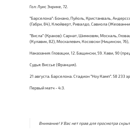
Гол: Луис Энрике, 72.
"Барселона": Бонано, Пуйоль, Кристанваль, Андерссо
(Габри, 84), Клюйверт, Ривалдо, Савиола (Жеованни,
"Висла" (Краков): Сарнат, Шимковяк, Москаль, Глова
(Кулавик, 82), Москалевич, Косовски (Ницински, 76)
Наказания: Гловацки, 12. Бащински, 59. Хави, 90 (п
Судья: Виссье (Франция).
21 августа. Барселона. Стадион "Ноу Камп". 58 233 з
Первый матч - 4:3.
Внимание! У Вас нет прав для просмотра скрыт