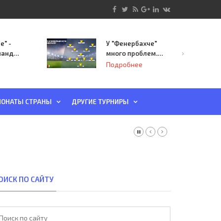
е" -
У "Фенербахче"
манда
много проблем.
инает
Но он опасен для
Подробнее
й-офф
"Зенита"
ы
ОНАТЫ СТРАНЫ
ДРУГИЕ ТУРНИРЫ
ОИСК ПО САЙТУ