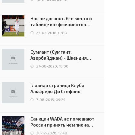
Нас не догонят. 6-е место в
таблице коэффициентов
УЕФА остаётся за Россией
23-02-2018, 08:17
Сумгаит (Сумгаит,
Азербайджан) - Шкендия
(Тетово, Северная
27-08-2020, 18:00
Македония) - 0:2 (0:0)
Главная страница Клуба
Альфредо Ди Стефано.
7-08-2015, 09:29
Санкции WADA не помешают
России принять чемпионат
Европы и финал Лиги
20-12-2020, 17:48