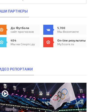
АШИ ПАРТНЕРЫ
До Футбола
5,700
сайт прогнозов
Мы Вконтакте
454
On-line результаты
Мы на Спортс.ру
MyScore.ru
ИДЕО РЕПОРТАЖИ