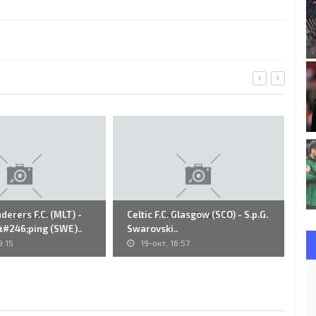
erers F.C. (MLT) -
Celtic F.C. Glasgow (SCO) - S.p.G.
81
k&#246;ping (SWE)..
Swarovski..
Ce
9:15
19-окт, 16:57