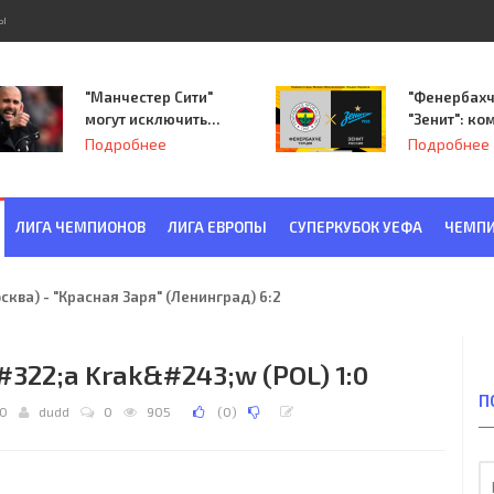
ы
"Манчестер Сити"
"Фенербахч
могут исключить
"Зенит": ко
из Лиги
Семака нач
Подробнее
Подробнее
чемпионов.
путь в пле
Лиги Европ
ЛИГА ЧЕМПИОНОВ
ЛИГА ЕВРОПЫ
СУПЕРКУБОК УЕФА
ЧЕМПИ
ква) - "Красная Заря" (Ленинград) 6:2
&#322;a Krak&#243;w (POL) 1:0
П
00
dudd
0
905
(
0
)