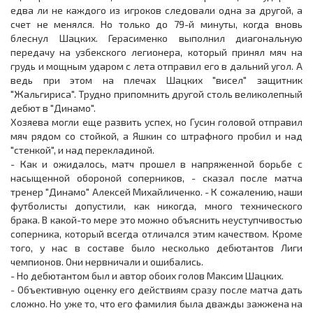
едва ли не каждого из игроков следовали одна за другой, а
счет не менялся. Но только до 79-й минуты, когда вновь
блеснул Шацких. Герасименко выполнил диагональную
передачу на узбекского легионера, который принял мяч на
грудь и мощным ударом с лета отправил его в дальний угол. А
ведь при этом на плечах Шацких "висел" защитник
"Жальгириса". Трудно припомнить другой столь великолепный
дебют в "Динамо".
Хозяева могли еще развить успех, но Гусин головой отправил
мяч рядом со стойкой, а Яшкин со штрафного пробил и над
"стенкой", и над перекладиной.
- Как и ожидалось, матч прошел в напряженной борьбе с
насыщенной обороной соперников, - сказал после матча
тренер "Динамо" Алексей Михайличенко. - К сожалению, наши
футболисты допустили, как никогда, много технического
брака. В какой-то мере это можно объяснить неуступчивостью
соперника, который всегда отличался этим качеством. Кроме
того, у нас в составе было несколько дебютантов Лиги
чемпионов. Они нервничали и ошибались.
- Но дебютантом был и автор обоих голов Максим Шацких.
- Объективную оценку его действиям сразу после матча дать
сложно. Но уже то, что его фамилия была дважды зажжена на