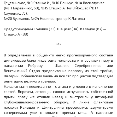
Грудзинскас, №9 Стешко И., №10 Пошкус, №14 Василяускас
(№11 Баревичюс, 68), №15 Стешко А., №18 Йокшас (№17
Сауленас, 76),
№20 Бузмаков, №24 Новиков тренер К.Латожа
Предупреждены: Головко (23), Шацких (34), Каладзе (67) —
Стешко А. (88)
***
В определении в общем-то легко прогнозируемого состава
динамовцев была лишь одна неясность: кто составит пару в
нападении Реброву - Шацких, Серебренников или
Венглинский? Отдав предпочтение первому из этой тройки,
Валерий Лобановский вновь на все сто процентов подтвердил
репутацию великого тренера.
Начался матч неожиданно - с атаки и углового в исполнении
гостей. Впрочем, литовцы, словно испугавшись собственной
прыти, сразу же отошли назад и выстроили у штрафной
глубокоэшелонированную оборону. И лихие фланговые
наскоки Каладзе и Дмитрулина пресекались двумя-тремя
соперниками уже в момент приема мяча. А навесные