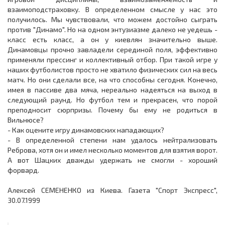
взаимоподстраховку. В определенном смысле у нас это
получилось. Мы чувствовали, что можем достойно сыграть
против "Динамо". Но на одном энтузиазме далеко не уедешь -
класс есть класс, а он у киевлян значительно выше.
Динамовцы прочно завладели серединой поля, эффективно
применяли прессинг и коллективный отбор. При такой игре у
наших футболистов просто не хватило физических сил на весь
матч. Но они сделали все, на что способны сегодня. Конечно,
имея в пассиве два мяча, нереально надеяться на выход в
следующий раунд. Но футбол тем и прекрасен, что порой
преподносит сюрпризы. Почему бы ему не родиться в
Вильнюсе?
- Как оцените игру динамовских нападающих?
- В определенной степени нам удалось нейтрализовать
Реброва, хотя он и имел несколько моментов для взятия ворот.
А вот Шацких дважды удержать не смогли - хороший
форвард.
Алексей СЕМЕНЕНКО из Киева. Газета "Спорт Экспресс",
30.07.1999