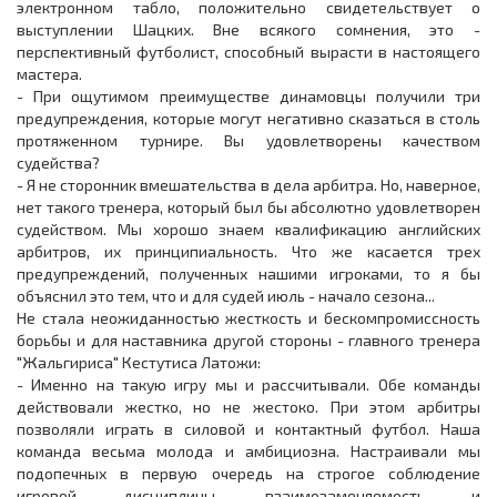
электронном табло, положительно свидетельствует о
выступлении Шацких. Вне всякого сомнения, это -
перспективный футболист, способный вырасти в настоящего
мастера.
- При ощутимом преимуществе динамовцы получили три
предупреждения, которые могут негативно сказаться в столь
протяженном турнире. Вы удовлетворены качеством
судейства?
- Я не сторонник вмешательства в дела арбитра. Но, наверное,
нет такого тренера, который был бы абсолютно удовлетворен
судейством. Мы хорошо знаем квалификацию английских
арбитров, их принципиальность. Что же касается трех
предупреждений, полученных нашими игроками, то я бы
объяснил это тем, что и для судей июль - начало сезона...
Не стала неожиданностью жесткость и бескомпромиссность
борьбы и для наставника другой стороны - главного тренера
"Жальгириса" Кестутиса Латожи:
- Именно на такую игру мы и рассчитывали. Обе команды
действовали жестко, но не жестоко. При этом арбитры
позволяли играть в силовой и контактный футбол. Наша
команда весьма молода и амбициозна. Настраивали мы
подопечных в первую очередь на строгое соблюдение
игровой дисциплины, взаимозаменяемость и