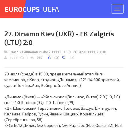
EUROCUPS
-UEFA
Откр
меню
27. Dinamo Kiev (UKR) - FK Zalgiris
(LTU) 2:0
Лига чемпионов УЕФА
/
1999-00
28-июл, 1999, 20:00
dudd
1
759
(
0
)
28 июля (среда) в 19.00, предварительный этап Лиги
чемпионов, г.Киев, стадион «Динамо», +22°, 14 600 зрителей,
судьи: Пол, Брайан, Кейернс (все Англия)
«Динамо»(Киев) — «Жальгирис»(Вильнюс, Литва) 2:0 (1:0, 1:0)
голы: 1:0 Шацких (37), 2:0 Шацких (79)
«Д»: Шовковский, Герасименко, Головко, Ващук, Дмитрулин,
Каладзе, Ребров, Гусин, Яшкин, Шацких, Кормильцев
(Серебренников, 56)
«Ж»: №12 Дилис, №2 Сорокин, №4 Раджюс (№6 Юшка, 82), №8