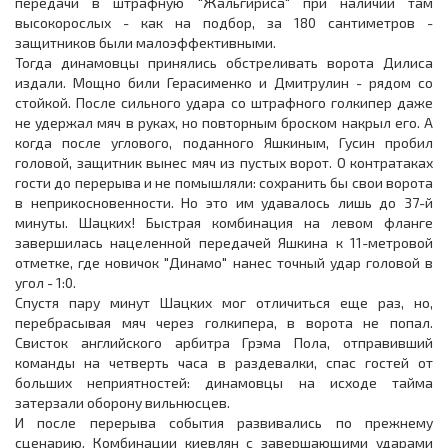
передачи в штрафную "Жальгириса" при наличии там
высокорослых - как на подбор, за 180 сантиметров -
защитников были малоэффективными.
Тогда динамовцы принялись обстреливать ворота Дилиса
издали. Мощно били Герасименко и Дмитрулин - рядом со
стойкой. После сильного удара со штрафного голкипер даже
не удержал мяч в руках, но повторным броском накрыл его. А
когда после углового, поданного Яшкиным, Гусин пробил
головой, защитник вынес мяч из пустых ворот. О контратаках
гости до перерыва и не помышляли: сохранить бы свои ворота
в неприкосновенности. Но это им удавалось лишь до 37-й
минуты. Шацких! Быстрая комбинация на левом фланге
завершилась нацеленной передачей Яшкина к 11-метровой
отметке, где новичок "Динамо" нанес точный удар головой в
угол - 1:0.
Спустя пару минут Шацких мог отличиться еще раз, но,
перебрасывая мяч через голкипера, в ворота не попал.
Свисток английского арбитра Грэма Пола, отправивший
команды на четверть часа в раздевалки, спас гостей от
больших неприятностей: динамовцы на исходе тайма
затерзали оборону вильнюсцев.
И после перерыва события развивались по прежнему
сценарию. Комбинации киевлян с завершающими ударами