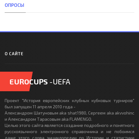
ОПРОСЫ
О САЙТЕ
EUROCUPS
-UEFA
Проект "История европейских клубных кубковых турниров"
был запущен 11 апреля 2010 года -
Александром Шатуновым aka shat1980, Сергеем aka akvvohinc
и Александром Тарасовым aka FLAMENGO.
Целью этого сайта является создание подробного и понятного
русскоязычного электронного справочника и не побоимся
даже этого слова энциклопедии по Истории и статистики