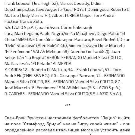
Frank Lebœuf (Jes Høgh 62), Marcel Desailly, Didier
Deschamps,Gustavo Augusto “Gus” POYET Domínguez, Roberto Di
Matteo (Jody Morris 74), Albert FERRER Llopis, Tore André
Flo,Gianfranco Zola.
S.S. LAZIO S.p.A. (coach: Sven-Göran Eriksson):
Luca Marchegiani, Paolo Negro,Siniša Mihajlović, Diego Pablo “El
Cholo” SIMEONE González, Giuseppe Pancaro, Pavel Nedvěd, Dejan
“Deki” Stanković (Alen Bokšić 46), Simone Inzaghi (José Marcelo
“El Fenómeno” SALAS Melinao 68); Guerino Gottardi87)), Juan
Sebastián “La Brujita” VERÓN, FERNANDO Manuel Silva COUTO,
Matías Jesús “El Pelado” ALMEYDA.
Y-CARDS: 12 - Roberto Di Matteo, 34 - Frank Lebœuf, 57 - Tore
André Flo(CHELSEA F.C.); 60 - Giuseppe Pancaro, 72 - FERNANDO
Manuel Silva COUTO, 83 - FERNANDO Manuel Silva COUTO, 87 -
José Marcelo “El Fenómeno” SALAS Melinao(S.S. LAZIO S.p.A.).
R-CARD:83 - FERNANDO Manuel Silva COUTO(S.S. LAZIO S.p.A.).
***
Свен-Еран Эрикссон настраивал футболистов "Лацио" выйти
на поле "Стамфорд Бридж" как на "игру своей жизни" - при
определенном раскладе итальянцев могла не устроить даже