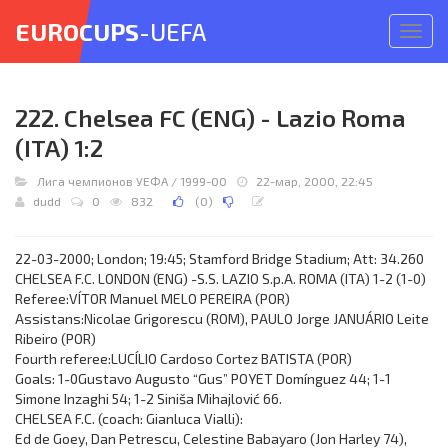
EUROCUPS
-UEFA
Откр
меню
222. Chelsea FC (ENG) - Lazio Roma
(ITA) 1:2
Лига чемпионов УЕФА
/
1999-00
22-мар, 2000, 22:45
dudd
0
832
(
0
)
22-03-2000; London; 19:45; Stamford Bridge Stadium; Att: 34.260
CHELSEA F.C. LONDON (ENG) -S.S. LAZIO S.p.A. ROMA (ITA) 1-2 (1-0)
Referee:VÍTOR Manuel MELO PEREIRA (POR)
Assistans:Nicolae Grigorescu (ROM), PAULO Jorge JANUÁRIO Leite
Ribeiro (POR)
Fourth referee:LUCÍLIO Cardoso Cortez BATISTA (POR)
Goals: 1-0Gustavo Augusto “Gus” POYET Domínguez 44; 1-1
Simone Inzaghi 54; 1-2 Siniša Mihajlović 66.
CHELSEA F.C. (coach: Gianluca Vialli):
Ed de Goey, Dan Petrescu, Celestine Babayaro (Jon Harley 74),