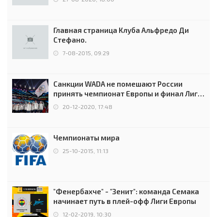
Главная страница Клуба Альфредо Ди
Стефано.
7-08-2015, 09:29
Санкции WADA не помешают России
принять чемпионат Европы и финал Лиги
чемпионов.
20-12-2020, 17:48
Чемпионаты мира
25-10-2015, 11:13
"Фенербахче" - "Зенит": команда Семака
начинает путь в плей-офф Лиги Европы
12-02-2019, 10:30