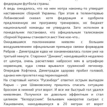
федерации футбола страны.
А ведь ожидалось, что на нем мэтра наконец-то утвердят
наставником сборной Украины. При этом в телеинтервью
Лобановский сказал: хотя федерация и одобрила
предложенную им программу тренировок, но бюджет
национальной команды не утвердила. Зато исполком в
понедельник постановил, что официальным талисманом
сборной Украины становится аист Уже кое-что...
Ожидавшаяся поклонниками киевлян с большим
воодушевлением официальная премьера связки форвардов
Ребров - Деметрадзе едва не ознаменовалась голом уже на
третьей минуте. Старожил "Динамо", находившийся недалеко
от центра, очень расчетливо набросил мяч в штрафную
норвежцев, куда слева врывался грузинский легионер.
Опередив Хофтюна, Деметрадзе здорово пробил головой,
однако мяч пролетел над перекладиной.
На стартовый натиск "Русенборг" ответил острым выпадом
Карью - уже Шовковскому пришлось спасать ситуацию
броском в нижний угол ворот. И все же быстрый гол удался
киевлянам. Получился он довольно эффектным и стал
целиком "белорусским". Белькевич накоротке сыграл с
Хацкевичем, находившемуся в 20 метрах от ворот