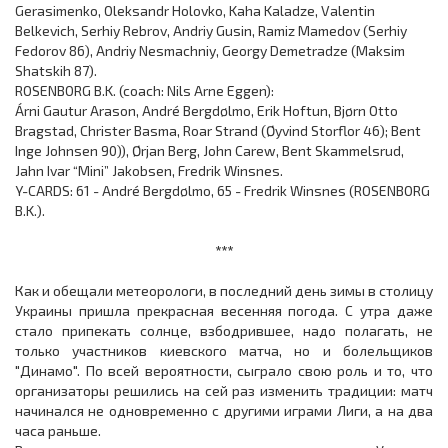
Gerasimenko, Oleksandr Holovko, Kaha Kaladze, Valentin
Belkevich, Serhiy Rebrov, Andriy Gusin, Ramiz Mamedov (Serhiy
Fedorov 86), Andriy Nesmachniy, Georgy Demetradze (Maksim
Shatskih 87).
ROSENBORG B.K. (coach: Nils Arne Eggen):
Árni Gautur Arason, André Bergdølmo, Erik Hoftun, Bjørn Otto
Bragstad, Christer Basma, Roar Strand (Øyvind Storflor 46); Bent
Inge Johnsen 90)), Ørjan Berg, John Carew, Bent Skammelsrud,
Jahn Ivar “Mini” Jakobsen, Fredrik Winsnes.
Y-CARDS: 61 - André Bergdølmo, 65 - Fredrik Winsnes (ROSENBORG
B.K.).
***
Как и обещали метеорологи, в последний день зимы в столицу
Украины пришла прекрасная весенняя погода. С утра даже
стало припекать солнце, взбодрившее, надо полагать, не
только участников киевского матча, но и болельщиков
"Динамо". По всей вероятности, сыграло свою роль и то, что
организаторы решились на сей раз изменить традиции: матч
начинался не одновременно с другими играми Лиги, а на два
часа раньше.