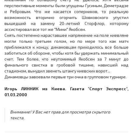
перспективные моменты были упущены Гусиным, Деметрадзе
и Ребровым. Что же касается соперников, то реальную
возможность вторично огорчить Шовковского упустил
вышедший на замену 20-летний Сторфлор, которому
ассистировал все тот же "Мини" Якобсен.
Снять постепенно нараставшее напряжение на поле киевляне
могли только третьим голом, но по мере того как матч
приближался к концу, динамовцам приходилось все больше
заботиться об обороне, чтобы хотя бы удержать минимальный
счет. Тем более, что неутомимый Якобсен за 7 минут до
финального свистка в гробовой тишине, нависшей над
стадионом, вынудил звенеть штангу киевских ворот...
Динамовцы завоевали первые три очка в групповом турнире.
Игорь ЛИННИК мз Киева. Газета "Спорт Экспресс",
01.03.2000
Внимание! У Вас нет прав для просмотра скрытого
текста.