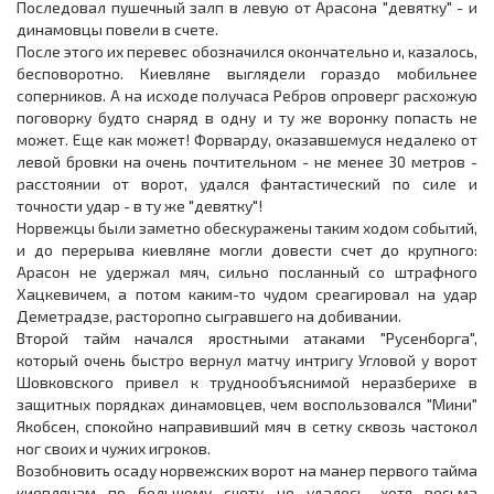
Последовал пушечный залп в левую от Арасона "девятку" - и
динамовцы повели в счете.
После этого их перевес обозначился окончательно и, казалось,
бесповоротно. Киевляне выглядели гораздо мобильнее
соперников. А на исходе получаса Ребров опроверг расхожую
поговорку будто снаряд в одну и ту же воронку попасть не
может. Еще как может! Форварду, оказавшемуся недалеко от
левой бровки на очень почтительном - не менее 30 метров -
расстоянии от ворот, удался фантастический по силе и
точности удар - в ту же "девятку"!
Норвежцы были заметно обескуражены таким ходом событий,
и до перерыва киевляне могли довести счет до крупного:
Арасон не удержал мяч, сильно посланный со штрафного
Хацкевичем, а потом каким-то чудом среагировал на удар
Деметрадзе, расторопно сыгравшего на добивании.
Второй тайм начался яростными атаками "Русенборга",
который очень быстро вернул матчу интригу Угловой у ворот
Шовковского привел к труднообъяснимой неразберихе в
защитных порядках динамовцев, чем воспользовался "Мини"
Якобсен, спокойно направивший мяч в сетку сквозь частокол
ног своих и чужих игроков.
Возобновить осаду норвежских ворот на манер первого тайма
киевлянам по большому счету не удалось, хотя весьма