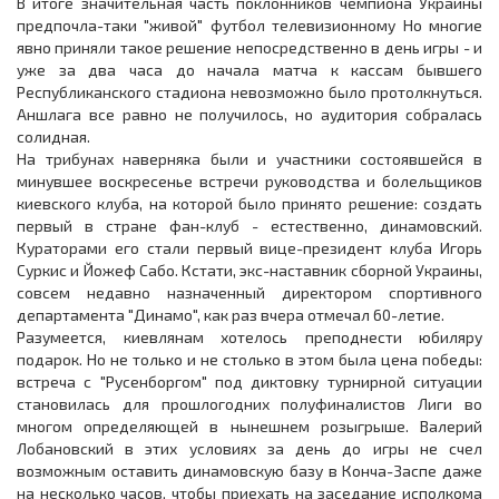
В итоге значительная часть поклонников чемпиона Украины
предпочла-таки "живой" футбол телевизионному Но многие
явно приняли такое решение непосредственно в день игры - и
уже за два часа до начала матча к кассам бывшего
Республиканского стадиона невозможно было протолкнуться.
Аншлага все равно не получилось, но аудитория собралась
солидная.
На трибунах наверняка были и участники состоявшейся в
минувшее воскресенье встречи руководства и болельщиков
киевского клуба, на которой было принято решение: создать
первый в стране фан-клуб - естественно, динамовский.
Кураторами его стали первый вице-президент клуба Игорь
Суркис и Йожеф Сабо. Кстати, экс-наставник сборной Украины,
совсем недавно назначенный директором спортивного
департамента "Динамо", как раз вчера отмечал 60-летие.
Разумеется, киевлянам хотелось преподнести юбиляру
подарок. Но не только и не столько в этом была цена победы:
встреча с "Русенборгом" под диктовку турнирной ситуации
становилась для прошлогодних полуфиналистов Лиги во
многом определяющей в нынешнем розыгрыше. Валерий
Лобановский в этих условиях за день до игры не счел
возможным оставить динамовскую базу в Конча-Заспе даже
на несколько часов, чтобы приехать на заседание исполкома