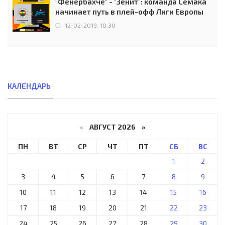
"Фенербахче" - "Зенит": команда Семака
начинает путь в плей-офф Лиги Европы
12-02-2019, 10:30
КАЛЕНДАРЬ
«
АВГУСТ 2026 »
ПН
ВТ
СР
ЧТ
ПТ
СБ
ВС
1
2
3
4
5
6
7
8
9
10
11
12
13
14
15
16
17
18
19
20
21
22
23
24
25
26
27
28
29
30