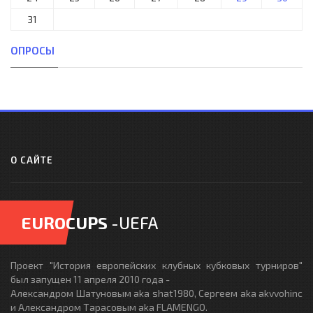
31
ОПРОСЫ
О САЙТЕ
EUROCUPS
-UEFA
Проект "История европейских клубных кубковых турниров"
был запущен 11 апреля 2010 года -
Александром Шатуновым aka shat1980, Сергеем aka akvvohinc
и Александром Тарасовым aka FLAMENGO.