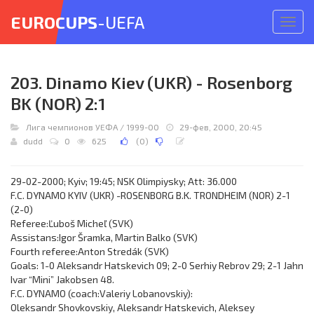
EUROCUPS
-UEFA
Откр
меню
203. Dinamo Kiev (UKR) - Rosenborg
BK (NOR) 2:1
Лига чемпионов УЕФА
/
1999-00
29-фев, 2000, 20:45
dudd
0
625
(
0
)
29-02-2000; Kyiv; 19:45; NSK Olimpiysky; Att: 36.000
F.C. DYNAMO KYIV (UKR) -ROSENBORG B.K. TRONDHEIM (NOR) 2-1
(2-0)
Referee:Ľuboš Micheľ (SVK)
Assistans:Igor Šramka, Martin Balko (SVK)
Fourth referee:Anton Stredák (SVK)
Goals: 1-0 Aleksandr Hatskevich 09; 2-0 Serhiy Rebrov 29; 2-1 Jahn
Ivar “Mini” Jakobsen 48.
F.C. DYNAMO (coach:Valeriy Lobanovskiy):
Oleksandr Shovkovskiy, Aleksandr Hatskevich, Aleksey