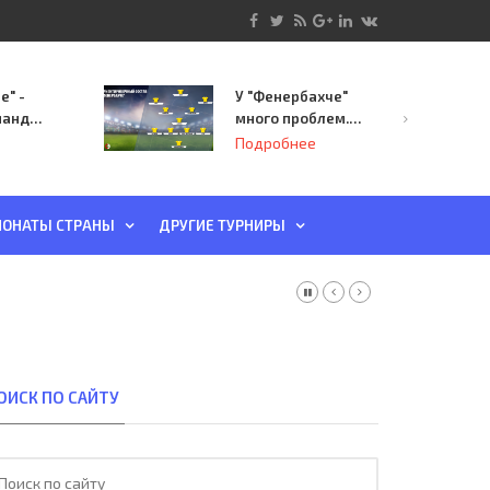
е" -
У "Фенербахче"
манда
много проблем.
инает
Но он опасен для
Подробнее
й-офф
"Зенита"
ы
ОНАТЫ СТРАНЫ
ДРУГИЕ ТУРНИРЫ
ОИСК ПО САЙТУ