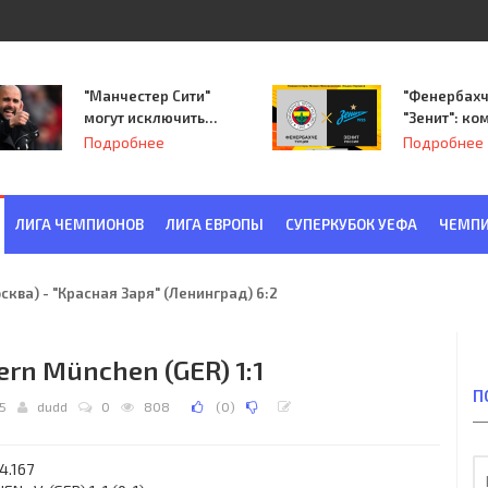
"Манчестер Сити"
"Фенербахч
могут исключить
"Зенит": ко
из Лиги
Семака нач
Подробнее
Подробнее
чемпионов.
путь в пле
Лиги Европ
ЛИГА ЧЕМПИОНОВ
ЛИГА ЕВРОПЫ
СУПЕРКУБОК УЕФА
ЧЕМПИ
ква) - "Красная Заря" (Ленинград) 6:2
ern München (GER) 1:1
П
45
dudd
0
808
(
0
)
4.167