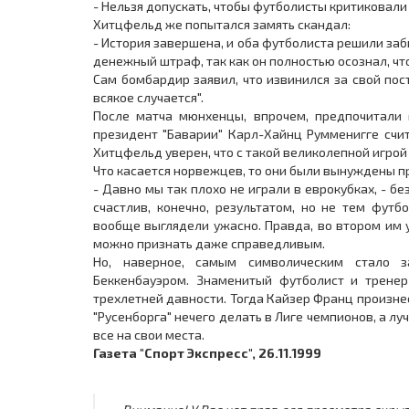
- Нельзя допускать, чтобы футболисты критиковали 
Хитцфельд же попытался замять скандал:
- История завершена, и оба футболиста решили заб
денежный штраф, так как он полностью осознал, что
Сам бомбардир заявил, что извинился за свой пост
всякое случается".
После матча мюнхенцы, впрочем, предпочитали 
президент "Баварии" Карл-Хайнц Румменигге счит
Хитцфельд уверен, что с такой великолепной игро
Что касается норвежцев, то они были вынуждены 
- Давно мы так плохо не играли в еврокубках, - бе
счастлив, конечно, результатом, но не тем фут
вообще выглядели ужасно. Правда, во втором им у
можно признать даже справедливым.
Но, наверное, самым символическим стало з
Беккенбауэром. Знаменитый футболист и трене
трехлетней давности. Тогда Кайзер Франц произне
"Русенборга" нечего делать в Лиге чемпионов, а л
все на свои места.
Газета "Спорт Экспресс", 26.11.1999