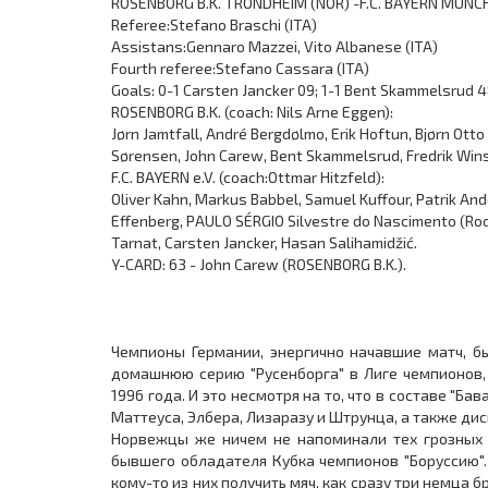
ROSENBORG B.K. TRONDHEIM (NOR) -F.C. BAYERN MÜNCHEN
Referee:Stefano Braschi (ITA)
Assistans:Gennaro Mazzei, Vito Albanese (ITA)
Fourth referee:Stefano Cassara (ITA)
Goals: 0-1 Carsten Jancker 09; 1-1 Bent Skammelsrud 4
ROSENBORG B.K. (coach: Nils Arne Eggen):
Jørn Jamtfall, André Bergdølmo, Erik Hoftun, Bjørn Otto
Sørensen, John Carew, Bent Skammelsrud, Fredrik Wins
F.C. BAYERN e.V. (coach:Ottmar Hitzfeld):
Oliver Kahn, Markus Babbel, Samuel Kuffour, Patrik An
Effenberg, PAULO SÉRGIO Silvestre do Nascimento (Roq
Tarnat, Carsten Jancker, Hasan Salihamidžić.
Y-CARD: 63 - John Carew (ROSENBORG B.K.).
Чемпионы Германии, энергично начавшие матч, б
домашнюю серию "Русенборга" в Лиге чемпионов
1996 года. И это несмотря на то, что в составе "Б
Маттеуса, Элбера, Лизаразу и Штрунца, а также д
Норвежцы же ничем не напоминали тех грозных 
бывшего обладателя Кубка чемпионов "Боруссию"
кому-то из них получить мяч, как сразу три немца 