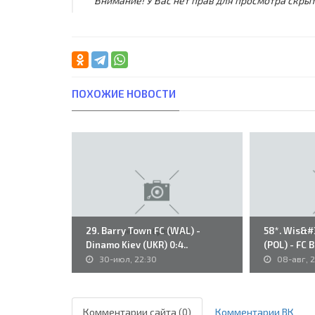
Внимание! У Вас нет прав для просмотра скрыт
ПОХОЖИЕ НОВОСТИ
29. Barry Town FC (WAL) -
58*. Wis&#
Dinamo Kiev (UKR) 0:4..
(POL) - FC 
30-июл, 22:30
08-авг, 
Комментарии сайта (0)
Комментарии ВК