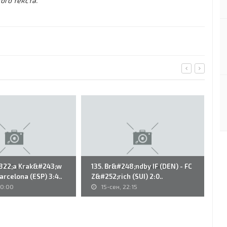
ого текста.
322;a Krak&#243;w
135. Br&#248;ndby IF (DEN) - FC
46
Barcelona (ESP) 3:4..
Z&#252;rich (SUI) 2:0..
Va
20:00
15-сен, 22:15