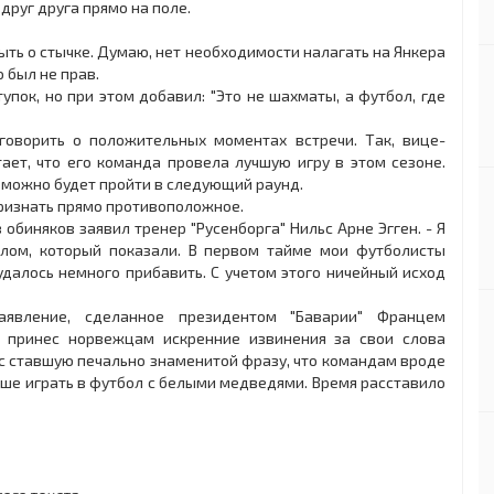
друг друга прямо на поле.
ыть о стычке. Думаю, нет необходимости налагать на Янкера
 был не прав.
упок, но при этом добавил: "Это не шахматы, а футбол, где
говорить о положительных моментах встречи. Так, вице-
ает, что его команда провела лучшую игру в этом сезоне.
й можно будет пройти в следующий раунд.
признать прямо противоположное.
з обиняков заявил тренер "Русенборга" Нильс Арне Эгген. - Я
болом, который показали. В первом тайме мои футболисты
далось немного прибавить. С учетом этого ничейный исход
аявление, сделанное президентом "Баварии" Францем
р принес норвежцам искренние извинения за свои слова
с ставшую печально знаменитой фразу, что командам вроде
учше играть в футбол с белыми медведями. Время расставило