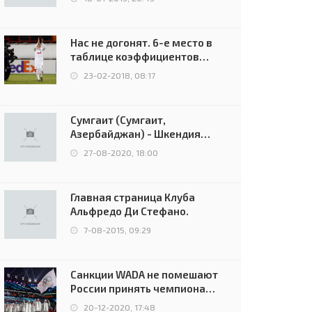
Нас не догонят. 6-е место в
таблице коэффициентов
УЕФА остаётся за Россией
23-02-2018, 08:17
Сумгаит (Сумгаит,
Азербайджан) - Шкендия
(Тетово, Северная
27-08-2020, 18:00
Македония) - 0:2 (0:0)
Главная страница Клуба
Альфредо Ди Стефано.
7-08-2015, 09:29
Санкции WADA не помешают
России принять чемпионат
Европы и финал Лиги
20-12-2020, 17:48