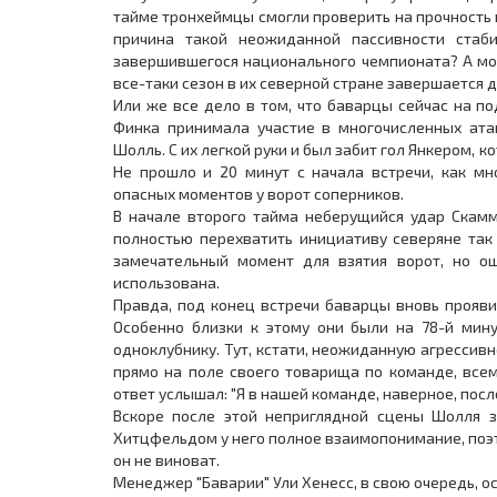
тайме тронхеймцы смогли проверить на прочность 
причина такой неожиданной пассивности стаби
завершившегося национального чемпионата? А мож
все-таки сезон в их северной стране завершается 
Или же все дело в том, что баварцы сейчас на по
Финка принимала участие в многочисленных атак
Шолль. С их легкой руки и был забит гол Янкером, 
Не прошло и 20 минут с начала встречи, как м
опасных моментов у ворот соперников.
В начале второго тайма неберущийся удар Скамм
полностью перехватить инициативу северяне так 
замечательный момент для взятия ворот, но о
использована.
Правда, под конец встречи баварцы вновь прояви
Особенно близки к этому они были на 78-й мину
одноклубнику. Тут, кстати, неожиданную агрессив
прямо на поле своего товарища по команде, все
ответ услышал: "Я в нашей команде, наверное, посл
Вскоре после этой неприглядной сцены Шолля з
Хитцфельдом у него полное взаимопонимание, поэтом
он не виноват.
Менеджер "Баварии" Ули Хенесс, в свою очередь, о