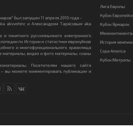
Лига Европы
Кубок Европейс
иров" был запущен 11 апреля 2010 года -
ka akvvohinc и Александром Тарасовым aka
Кубок Ярмарок
Межконтинентал
о и понятного русскоязычного электронного
клопедии по Истории и статистики еврокубков
История чемпио
удобного и многофункционального хранилища
Copa America
е материалы, видео и фото материалы, сканы
Кубок Митропы
еоматериалы. Посетителям нашего сайта
 – вы можете комментировать публикации и
RU
- All Rights Reserved.