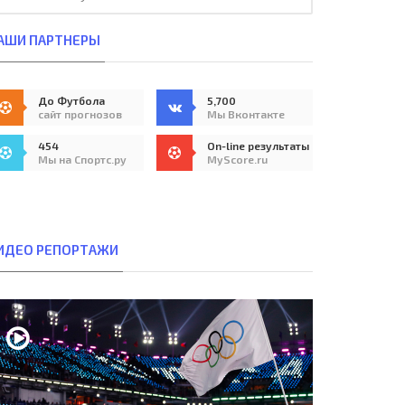
АШИ ПАРТНЕРЫ
До Футбола
5,700
сайт прогнозов
Мы Вконтакте
454
On-line результаты
Мы на Спортс.ру
MyScore.ru
ИДЕО РЕПОРТАЖИ