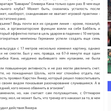
вратаря "Баварии" Оливера Кана только один раз. В чем еще
льного клуба? Может быть, сказалась усталость после
ет, наоборот, скандинавам не хватает игровой практики -
достаточно рано.
дъеме? Ведь почти вся их средняя линия - кроме, пожалуй,
ах, а организаторские функции взяли на себя Баббель и
который эффектно попал в цель ударом в падении с 10 метров.
ногократные чемпионы Германии успели создать еще семь
ельсруда с 17 метров несколько изменил картину, однако
и не смогли. Был у них, правда, на 67-й минуте еще один
шибка Кана, неудачно выбившего мяч кулаками, не была
ли повышенную активность и не раз могли увеличить счет.
те, но пожадничал Шолль, хотя мог спокойно отдать пас
ность проявил Карстен Янкер, который решил повоспитывать
м своим видом показывая разочарование случившимся. А в
едний, кого можно обвинить в эгоизме".
аменили, но, как считает сам полузащитник, с Оттмаром
у, мол, не может быть, что тренер его наказал за то, в чем
судил действия Янкера: