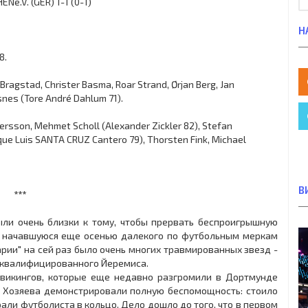
e.V. (GER) 1-1 (0-1)
Н
8.
 Bragstad, Christer Basma, Roar Strand, Ørjan Berg, Jan
nes (Tore André Dahlum 71).
dersson, Mehmet Scholl (Alexander Zickler 82), Stefan
ue Luis SANTA CRUZ Cantero 79), Thorsten Fink, Michael
В
***
ыли очень близки к тому, чтобы прервать беспроигрышную
, начавшуюся еще осенью далекого по футбольным меркам
аварии" на сей раз было очень многих травмированных звезд -
исквалифицированного Йеремиса.
викингов, которые еще недавно разгромили в Дортмунде
. Хозяева демонстрировали полную беспомощность: стоило
брали футболиста в кольцо. Дело дошло до того, что в первом