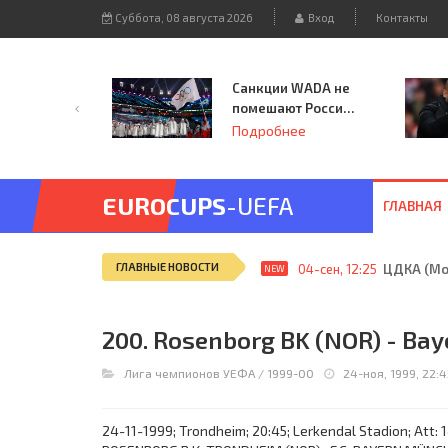
Суббота, 08 августа 2026
Вход
Контакты
Санкции WADA не
помешают России
принять
Подробнее
чемпионат
Европы и финал
Лиги чемпионов.
EUROCUPS
-UEFA
ГЛАВНАЯ
ГЛАВНЫЕ НОВОСТИ
04-сен, 12:25
ЦДКА (Мос
NEW
200. Rosenborg BK (NOR) - Bay
Лига чемпионов УЕФА
/
1999-00
24-ноя, 1999, 22:
24-11-1999; Trondheim; 20:45; Lerkendal Stadion; Att: 1