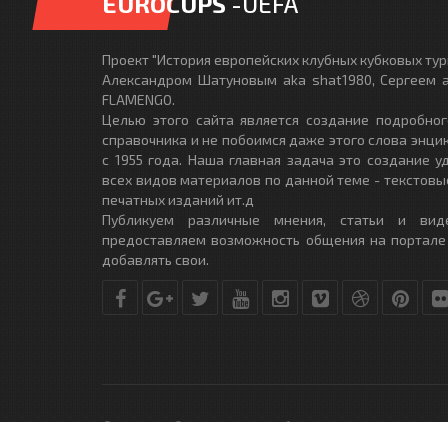
EUROCUPS
-UEFA
Проект "История европейских клубных кубковых турн
Александром Шатуновым aka shat1980, Сергеем a
FLAMENGO.
Целью этого сайта является создание подробног
справочника и не побоимся даже этого слова энци
с 1955 года. Наша главная задача это создание 
всех видов материалов по данной теме - текстовы
печатных изданий ит.д
Публикуем различные мнения, статьи и вид
предоставляем возможность общения на портале
добавлять свои.
© Copyright © 2010-2017. Разработано студией
DLE-THEME.